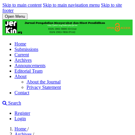
Skip to main content
Skip to main navigation menu
Skip to site
footer
Open Menu
Home
Submissions
Current
Archives
Announcements
Editorial Team
About
About the Journal
Privacy Statement
Contact
Search
Register
Login
Home
/
Archives
/