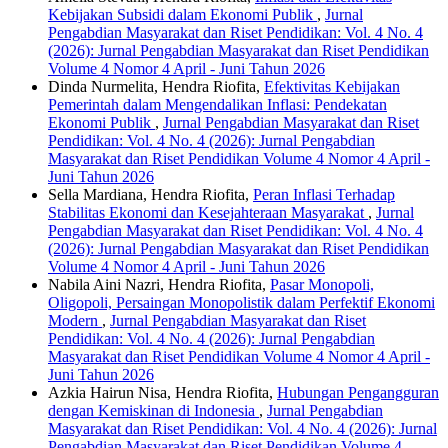
Kebijakan Subsidi dalam Ekonomi Publik
,
Jurnal
Pengabdian Masyarakat dan Riset Pendidikan: Vol. 4 No. 4
(2026): Jurnal Pengabdian Masyarakat dan Riset Pendidikan
Volume 4 Nomor 4 April - Juni Tahun 2026
Dinda Nurmelita, Hendra Riofita,
Efektivitas Kebijakan
Pemerintah dalam Mengendalikan Inflasi: Pendekatan
Ekonomi Publik
,
Jurnal Pengabdian Masyarakat dan Riset
Pendidikan: Vol. 4 No. 4 (2026): Jurnal Pengabdian
Masyarakat dan Riset Pendidikan Volume 4 Nomor 4 April -
Juni Tahun 2026
Sella Mardiana, Hendra Riofita,
Peran Inflasi Terhadap
Stabilitas Ekonomi dan Kesejahteraan Masyarakat
,
Jurnal
Pengabdian Masyarakat dan Riset Pendidikan: Vol. 4 No. 4
(2026): Jurnal Pengabdian Masyarakat dan Riset Pendidikan
Volume 4 Nomor 4 April - Juni Tahun 2026
Nabila Aini Nazri, Hendra Riofita,
Pasar Monopoli,
Oligopoli, Persaingan Monopolistik dalam Perfektif Ekonomi
Modern
,
Jurnal Pengabdian Masyarakat dan Riset
Pendidikan: Vol. 4 No. 4 (2026): Jurnal Pengabdian
Masyarakat dan Riset Pendidikan Volume 4 Nomor 4 April -
Juni Tahun 2026
Azkia Hairun Nisa, Hendra Riofita,
Hubungan Pengangguran
dengan Kemiskinan di Indonesia
,
Jurnal Pengabdian
Masyarakat dan Riset Pendidikan: Vol. 4 No. 4 (2026): Jurnal
Pengabdian Masyarakat dan Riset Pendidikan Volume 4