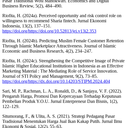
Pasar Tradisional Wosi Manokwari. Economics and Digital
Business Review, 5(2), 484–490.
Riofita, H. (2024a). Perceived opportunity and risk control role on
willingness to recommend Sharia fintech. Jurnal Ekonomi
Indonesia, 13(2), 137–151.
https://doi.org/https://doi.org/10.52813/jei.v13i2.353
Riofita, H. (2024b). Predicting Muslim Female Customer Retention
Through Islamic Marketplace Attractiveness. Journal of Islamic
Economic and Business Research, 4(2), 234–247.
Riofita, H. (2024c). Strengthening the Competitive Image of Private
Islamic Higher Educational Institutions in Indonesia as an Effective
Marketing Material : The Mediating Role of Service Innovation.
Journal of STI Policy and Management, 9(2), 73–85.
https://doi.org/https://dx.doi.org/10.14203/STIPM.2024.404
Sari, M. P., Rachman, L. A., Ronaldi, D., & Sanjaya, V. F. (2022).
Pengaruh Harga, Promosi Dan Kepercayaan Terhadap Keputusan
Pembelian Produk Y.O.U. Jurnal Enterpreneur Dan Bisnis, 1(2),
122–129.
Situmorang, F., & Ulita, A. S. (2021). Strategi Pedagang Pasar
Tradisional Menentukan Harga Jual Ikan Kakap Putih. Jurnal Ilmu
Ekonomi & Sosial, 12(2), 55–63.