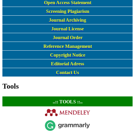
Open Access Statement
Screening Plagiarism
Journal Archiving
Journal License
Journal Order
Reference Management
Copyright Notice
Editorial Adress
Contact Us
Tools
..:: TOOLS ::..