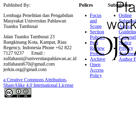
Published By:
Polices
Submission
Lembaga Penelitian dan Pengabdian
Focus
Online
Masyrakat Universitas Pahlawan
and
Submiss
Tuanku Tambusai
Scope
Author
Section
Guidelin
Jalan Tuanku Tambusai 23
Policies
Copyrigh
Bangkinang Kota, Kampar, Riau
Peer
Notice
Regency, Indonesia Phone +62 822
Review
Privacy
7127 9237 Email :
Process
Statemen
zulfahasni@universitaspahlawan.ac.id
Archive
Author F
zulfahasni670@gmail.com
Open
jerkin.org@gmail.com
Access
Policy
a Creative Commons Attribution-
ShareAlike 4.0 International License