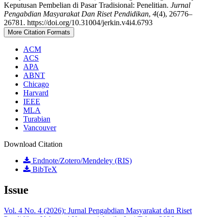
Keputusan Pembelian di Pasar Tradisional: Penelitian.
Jurnal
Pengabdian Masyarakat Dan Riset Pendidikan
,
4
(4), 26776–
26781. https://doi.org/10.31004/jerkin.v4i4.6793
More Citation Formats
ACM
ACS
APA
ABNT
Chicago
Harvard
IEEE
MLA
Turabian
Vancouver
Download Citation
Endnote/Zotero/Mendeley (RIS)
BibTeX
Issue
Vol. 4 No. 4 (2026): Jurnal Pengabdian Masyarakat dan Riset