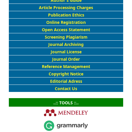
Author's Guide
Article Processing Charges
Publication Ethics
Online Registration
Open Access Statement
Screening Plagiarism
Journal Archiving
Journal License
Journal Order
Reference Management
Copyright Notice
Editorial Adress
Contact Us
..:: TOOLS ::..