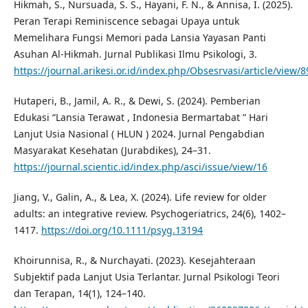
Hikmah, S., Nursuada, S. S., Hayani, F. N., & Annisa, I. (2025).
Peran Terapi Reminiscence sebagai Upaya untuk
Memelihara Fungsi Memori pada Lansia Yayasan Panti
Asuhan Al-Hikmah. Jurnal Publikasi Ilmu Psikologi, 3.
https://journal.arikesi.or.id/index.php/Obsesrvasi/article/view/8
Hutaperi, B., Jamil, A. R., & Dewi, S. (2024). Pemberian
Edukasi “Lansia Terawat , Indonesia Bermartabat ” Hari
Lanjut Usia Nasional ( HLUN ) 2024. Jurnal Pengabdian
Masyarakat Kesehatan (Jurabdikes), 24–31.
https://journal.scientic.id/index.php/asci/issue/view/16
Jiang, V., Galin, A., & Lea, X. (2024). Life review for older
adults: an integrative review. Psychogeriatrics, 24(6), 1402–
1417.
https://doi.org/10.1111/psyg.13194
Khoirunnisa, R., & Nurchayati. (2023). Kesejahteraan
Subjektif pada Lanjut Usia Terlantar. Jurnal Psikologi Teori
dan Terapan, 14(1), 124–140.