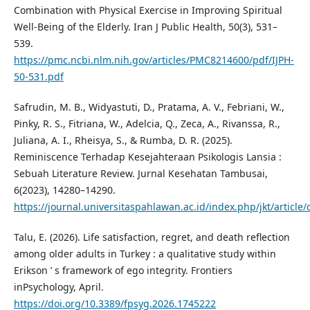
Combination with Physical Exercise in Improving Spiritual
Well-Being of the Elderly. Iran J Public Health, 50(3), 531–
539.
https://pmc.ncbi.nlm.nih.gov/articles/PMC8214600/pdf/IJPH-
50-531.pdf
Safrudin, M. B., Widyastuti, D., Pratama, A. V., Febriani, W.,
Pinky, R. S., Fitriana, W., Adelcia, Q., Zeca, A., Rivanssa, R.,
Juliana, A. I., Rheisya, S., & Rumba, D. R. (2025).
Reminiscence Terhadap Kesejahteraan Psikologis Lansia :
Sebuah Literature Review. Jurnal Kesehatan Tambusai,
6(2023), 14280–14290.
https://journal.universitaspahlawan.ac.id/index.php/jkt/articl
Talu, E. (2026). Life satisfaction, regret, and death reflection
among older adults in Turkey : a qualitative study within
Erikson ’ s framework of ego integrity. Frontiers
inPsychology, April.
https://doi.org/10.3389/fpsyg.2026.1745222