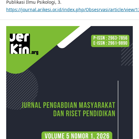
Publikasi Ilmu Psikologi, 3.
https://journal.arikesi.or.id/index.php/Obsesrvasi/article/view/