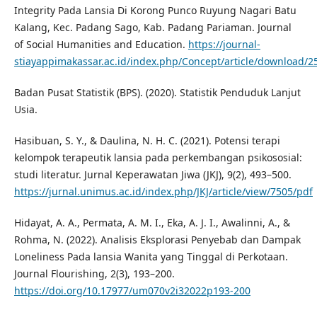
Integrity Pada Lansia Di Korong Punco Ruyung Nagari Batu
Kalang, Kec. Padang Sago, Kab. Padang Pariaman. Journal
of Social Humanities and Education.
https://journal-
stiayappimakassar.ac.id/index.php/Concept/article/download/2
Badan Pusat Statistik (BPS). (2020). Statistik Penduduk Lanjut
Usia.
Hasibuan, S. Y., & Daulina, N. H. C. (2021). Potensi terapi
kelompok terapeutik lansia pada perkembangan psikososial:
studi literatur. Jurnal Keperawatan Jiwa (JKJ), 9(2), 493–500.
https://jurnal.unimus.ac.id/index.php/JKJ/article/view/7505/pdf
Hidayat, A. A., Permata, A. M. I., Eka, A. J. I., Awalinni, A., &
Rohma, N. (2022). Analisis Eksplorasi Penyebab dan Dampak
Loneliness Pada lansia Wanita yang Tinggal di Perkotaan.
Journal Flourishing, 2(3), 193–200.
https://doi.org/10.17977/um070v2i32022p193-200