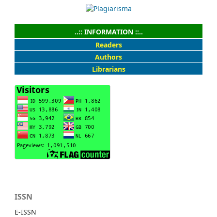
..:: INFORMATION ::..
Readers
Authors
Librarians
ISSN
E-ISSN