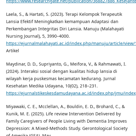
https://www.researchgate.net/publication/368827886_Kesejahte
Laela, S., & Hartati, S. (2023). Terapi Kelompok Terapeutik
Lansia Efektif Meningkatkan kemampuan Adaptasi dan
Perkembangan Integritas Diri Lansia. Manuju (Malahayati
Nursing Journal), 5, 3990–4000.
https://ejurnalmalahayati.ac.id/index.php/manuju/article/vie
Artikel
Maydinar, D. D., Supriyanto, G., Meifora, V., & Rahmawati, I.
(2024). Interaksi sosial dengan kualitas hidup lansia di
wilayah kerja puskesmas kecamatan kedurang. Jurnal
Kesehatan Medika Udayana, 10(02), 218–231.
https://ejurnalstikeskesdamudayana.ac.id/index.php/jmu/index
Miyawaki, C. E., Mcclellan, A., Bouldin, E. D., Brohard, C., &
Kunik, M. E. (2025). Life review Intervention Delivered by
Family Caregivers of People Living with Dementia Improves
Depression: A Mixed-Methods Study. Gerontological Society
of Amerika (GSA), May.