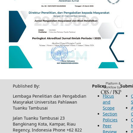
Published By:
Polices
Submi
Lembaga Penelitian dan Pengabdian
Focus
Masyrakat Universitas Pahlawan
and
Tuanku Tambusai
Scope
Section
Jalan Tuanku Tambusai 23
Policies
Bangkinang Kota, Kampar, Riau
Peer
Regency, Indonesia Phone +62 822
Review
P