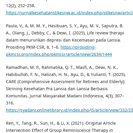
12(2), 252–258.
https://jurnalkesehatanstikesnw.ac.id/index.php/stikesnw/artic
Paula, V., A, M. M. Y., Hasibuan, S. Y., Ayu, M. V., Saputra, B.
A., Olang, J., Debby, C., & Dewi, I. (2025). Life review therapi
dalam menurunkan depresi dan Kecemasan pada Lansia.
Prosiding PKM-CSR, 8, 1–6.
https://prosiding-
pkmcsr.org/index.php/pkmcsr/article/view/2634/1444
Ramadhan, M. P., Rahmatika, Q. T., Masfi, A., Dewi, N. K.,
Habibulloh, F. N., Halizah, H. N., Ayu, D., & Yulianti, T. (2025).
CARE (Comprehensive Assessment for Retirees and Elderly):
Skrining Kesehatan Pra Lansia dan Lansia Berbasis
Komunitas. Jurnal Masyarakat Madani Indonesia, 4(3), 307–
316.
https://syadani.onlinelibrary.id/index.php/JS/article/view/332/2
Ren, Y., Tang, R., Sun, H., & Li, X. (2021). Original Article
Intervention Effect of Group Reminiscence Therapy in