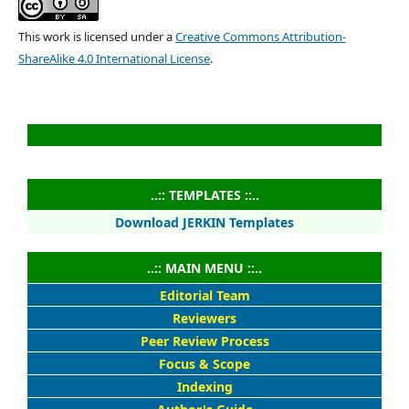
This work is licensed under a
Creative Commons Attribution-
ShareAlike 4.0 International License
.
..:: TEMPLATES ::..
Download JERKIN Templates
..:: MAIN MENU ::..
Editorial Team
Reviewers
Peer Review Process
Focus & Scope
Indexing