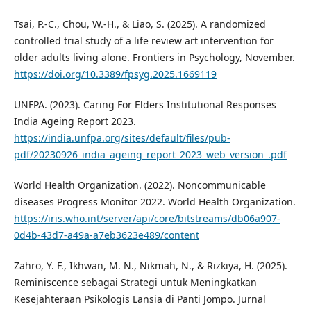
Tsai, P.-C., Chou, W.-H., & Liao, S. (2025). A randomized
controlled trial study of a life review art intervention for
older adults living alone. Frontiers in Psychology, November.
https://doi.org/10.3389/fpsyg.2025.1669119
UNFPA. (2023). Caring For Elders Institutional Responses
India Ageing Report 2023.
https://india.unfpa.org/sites/default/files/pub-
pdf/20230926_india_ageing_report_2023_web_version_.pdf
World Health Organization. (2022). Noncommunicable
diseases Progress Monitor 2022. World Health Organization.
https://iris.who.int/server/api/core/bitstreams/db06a907-
0d4b-43d7-a49a-a7eb3623e489/content
Zahro, Y. F., Ikhwan, M. N., Nikmah, N., & Rizkiya, H. (2025).
Reminiscence sebagai Strategi untuk Meningkatkan
Kesejahteraan Psikologis Lansia di Panti Jompo. Jurnal