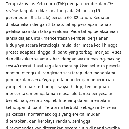
Terapi Aktivitas Kelompok (TAK) dengan pendekatan
life
review
. Kegiatan dilaksanakan pada 24 lansia (16
perempuan, 8 laki-laki) berusia 60–82 tahun. Kegiatan
dilaksanakan dengan 3 tahap, tahap persiapan, tahap
pelaksanaan dan tahap evaluasi. Pada tahap pelaksanaan
lansia diajak untuk menceritakan kembali perjalanan
hidupnya secara kronologis, mulai dari masa kecil hingga
proses adaptasi tinggal di panti yang terbagi menjadi 4 sesi
dan dilakukan selama 2 hari dengan waktu masing-masing
sesi 40 menit. Hasil kegiatan menunjukkan seluruh peserta
mampu mengikuti rangkaian sesi terapi dan mengalami
peningkatan
ego integrity
, ditandai dengan penerimaan
yang lebih baik terhadap riwayat hidup, kemampuan
menceritakan pengalaman masa lalu tanpa penyesalan
berlebihan, serta sikap lebih tenang dalam menjalani
kehidupan di panti. Terapi ini terbukti sebagai intervensi
psikososial nonfarmakologis yang efektif, mudah
diterapkan, dan berbiaya rendah, sehingga
direkomendasikan diterapkan secara rutin di panti werdha