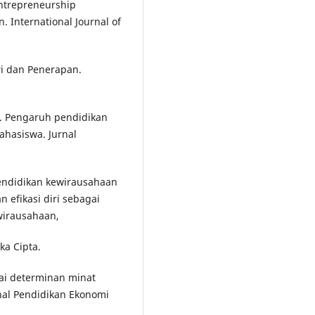
Entrepreneurship
. International Journal of
ri dan Penerapan.
9). Pengaruh pendidikan
hasiswa. Jurnal
pendidikan kewirausahaan
efikasi diri sebagai
wirausahaan,
eka Cipta.
agai determinan minat
nal Pendidikan Ekonomi