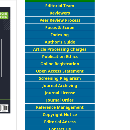
Editorial Team
Reviewers
Peer Review Process
Focus & Scope
Indexing
Author's Guide
Article Processing Charges
Publication Ethics
Online Registration
Open Access Statement
Screening Plagiarism
Journal Archiving
Journal License
Journal Order
Reference Management
Copyright Notice
Editorial Adress
Contact Us