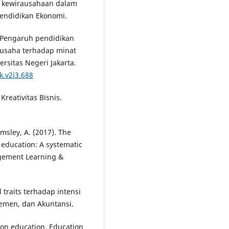
kan kewirausahaan dalam
endidikan Ekonomi.
). Pengaruh pendidikan
rausaha terhadap minat
rsitas Negeri Jakarta.
k.v2i3.688
reativitas Bisnis.
lmsley, A. (2017). The
 education: A systematic
gement Learning &
 traits terhadap intensi
emen, dan Akuntansi.
ion education. Education