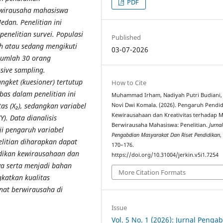
PDF
rwirausaha mahasiswa
edan. Penelitian ini
enelitian survei. Populasi
Published
ah atau sedang mengikuti
03-07-2026
rjumlah 30 orang
sive sampling.
gket (kuesioner) tertutup
How to Cite
as dalam penelitian ini
Muhammad Irham, Nadiyah Putri Budiani,
as (X₂), sedangkan variabel
Novi Dwi Komala. (2026). Pengaruh Pendi
Kewirausahaan dan Kreativitas terhadap M
). Data dianalisis
Berwirausaha Mahasiswa: Penelitian.
Jurna
ji pengaruh variabel
Pengabdian Masyarakat Dan Riset Pendidikan
elitian diharapkan dapat
170–176.
ikan kewirausahaan dan
https://doi.org/10.31004/jerkin.v5i1.7254
wa serta menjadi bahan
More Citation Formats
katkan kualitas
at berwirausaha di
Issue
Vol. 5 No. 1 (2026): Jurnal Penga