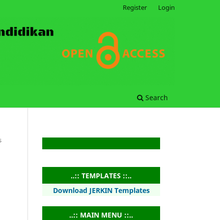
Register
Login
Search
s
..:: TEMPLATES ::..
Download JERKIN Templates
..:: MAIN MENU ::..