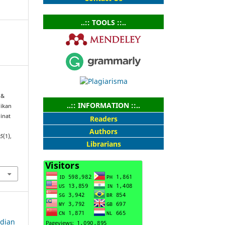
..:: TOOLS ::..
 &
..:: INFORMATION ::..
dikan
inat
Readers
l
Authors
,
5
(1),
Librarians
bdian