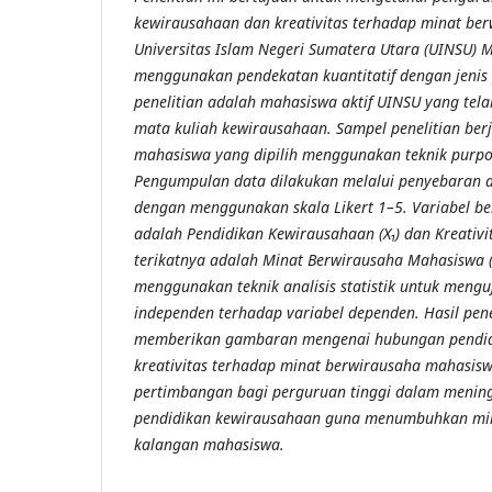
kewirausahaan dan kreativitas terhadap minat be
Universitas Islam Negeri Sumatera Utara (UINSU) M
menggunakan pendekatan kuantitatif dengan jenis p
penelitian adalah mahasiswa aktif UINSU yang tel
mata kuliah kewirausahaan. Sampel penelitian be
mahasiswa yang dipilih menggunakan teknik purpo
Pengumpulan data dilakukan melalui penyebaran an
dengan menggunakan skala Likert 1–5. Variabel beb
adalah Pendidikan Kewirausahaan (X₁) dan Kreativit
terikatnya adalah Minat Berwirausaha Mahasiswa (Y
menggunakan teknik analisis statistik untuk mengu
independen terhadap variabel dependen. Hasil pen
memberikan gambaran mengenai hubungan pendid
kreativitas terhadap minat berwirausaha mahasis
pertimbangan bagi perguruan tinggi dalam mening
pendidikan kewirausahaan guna menumbuhkan min
kalangan mahasiswa.