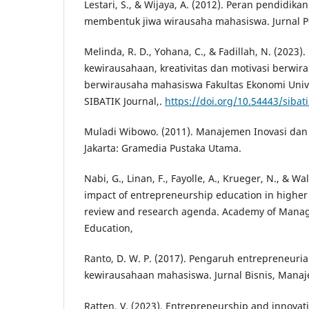
Lestari, S., & Wijaya, A. (2012). Peran pendidi
membentuk jiwa wirausaha mahasiswa. Jurnal P
Melinda, R. D., Yohana, C., & Fadillah, N. (2023
kewirausahaan, kreativitas dan motivasi berwi
berwirausaha mahasiswa Fakultas Ekonomi Unive
SIBATIK Journal,.
https://doi.org/10.54443/sibati
Muladi Wibowo. (2011). Manajemen Inovasi dan K
Jakarta: Gramedia Pustaka Utama.
Nabi, G., Linan, F., Fayolle, A., Krueger, N., & Wa
impact of entrepreneurship education in higher
review and research agenda. Academy of Mana
Education,
Ranto, D. W. P. (2017). Pengaruh entrepreneurial
kewirausahaan mahasiswa. Jurnal Bisnis, Manaj
Ratten, V. (2023). Entrepreneurship and innovat