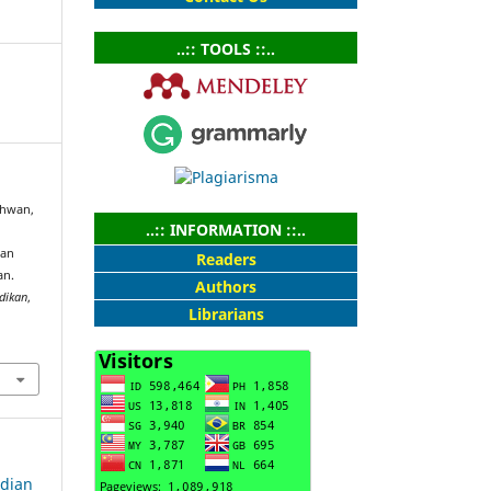
..:: TOOLS ::..
Sahwan,
..:: INFORMATION ::..
tan
Readers
an.
Authors
dikan
,
Librarians
bdian