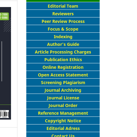
Editorial Team
Reviewers
Peer Review Process
Focus & Scope
Indexing
Author's Guide
Article Processing Charges
Publication Ethics
Online Registration
Open Access Statement
Screening Plagiarism
Journal Archiving
Journal License
Journal Order
Reference Management
Copyright Notice
Editorial Adress
Contact Us