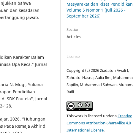
unjukkan bahwa
Masyarakat dan Riset Pendidikan
Volume 5 Nomor 1 (Juli 2026 -
ahuan dan kesadaran
September 2026)
bertanggung jawab.
Section
Articles
License
didikan Karakter Dalam
nasa Upa Keca.” Jurnal
Copyright (c) 2026 Ziadatun Awali I,
Zahratul Hasna, Aulia Ilmi, Muhamm
aria N. Mugi, Yuliana
Sapilin, Muhammad Sahwan, Muham
erapan Pendidikan
Rafii
di SDK Pautola". Jurnal
12-128.
This work is licensed under a
Creative
rajar. 2026. “Hubungan
Commons Attribution-ShareAlike 4.0
as Pada Remaja Akhir di
International License
.