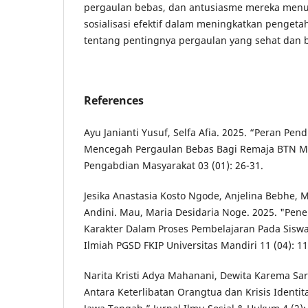
pergaulan bebas, dan antusiasme mereka men
sosialisasi efektif dalam meningkatkan penget
tentang pentingnya pergaulan yang sehat dan 
References
Ayu Janianti Yusuf, Selfa Afia. 2025. “Peran Pen
Mencegah Pergaulan Bebas Bagi Remaja BTN Mi
Pengabdian Masyarakat 03 (01): 26-31.
Jesika Anastasia Kosto Ngode, Anjelina Bebhe, M
Andini. Mau, Maria Desidaria Noge. 2025. "Pen
Karakter Dalam Proses Pembelajaran Pada Siswa 
Ilmiah PGSD FKIP Universitas Mandiri 11 (04): 1
Narita Kristi Adya Mahanani, Dewita Karema Sa
Antara Keterlibatan Orangtua dan Krisis Identit