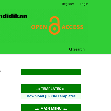
Register
Login
Search
s
..:: TEMPLATES ::..
Download JERKIN Templates
..:: MAIN MENU ::..