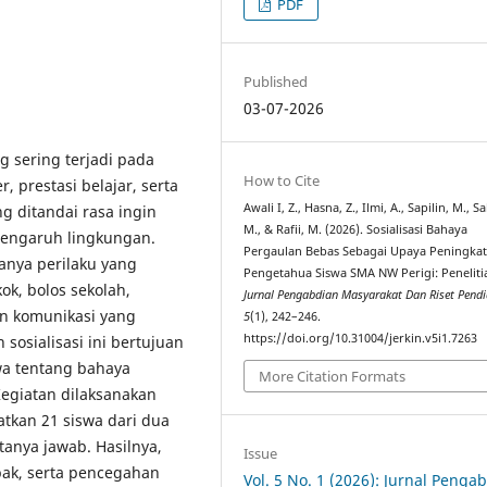
PDF
Published
03-07-2026
 sering terjadi pada
How to Cite
 prestasi belajar, serta
Awali I, Z., Hasna, Z., Ilmi, A., Sapilin, M., 
g ditandai rasa ingin
M., & Rafii, M. (2026). Sosialisasi Bahaya
pengaruh lingkungan.
Pergaulan Bebas Sebagai Upaya Peningka
anya perilaku yang
Pengetahua Siswa SMA NW Perigi: Peneliti
k, bolos sekolah,
Jurnal Pengabdian Masyarakat Dan Riset Pendi
an komunikasi yang
5
(1), 242–246.
https://doi.org/10.31004/jerkin.v5i1.7263
sosialisasi ini bertujuan
a tentang bahaya
More Citation Formats
egiatan dilaksanakan
tkan 21 siswa dari dua
tanya jawab. Hasilnya,
Issue
ak, serta pencegahan
Vol. 5 No. 1 (2026): Jurnal Penga