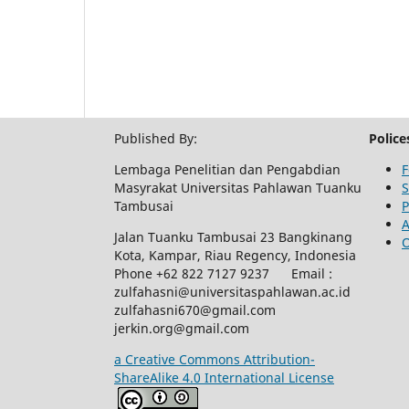
Published By:
Police
Lembaga Penelitian dan Pengabdian
F
Masyrakat Universitas Pahlawan Tuanku
S
Tambusai
P
A
Jalan Tuanku Tambusai 23 Bangkinang
O
Kota, Kampar, Riau Regency, Indonesia
Phone +62 822 7127 9237 Email :
zulfahasni@universitaspahlawan.ac.id
zulfahasni670@gmail.com
jerkin.org@gmail.com
a Creative Commons Attribution-
ShareAlike 4.0 International License