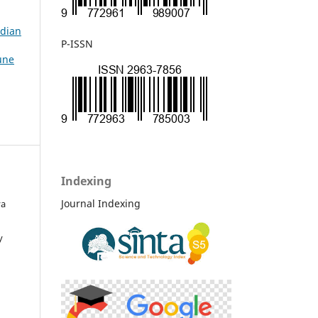
bdian
P-ISSN
une
Indexing
Journal Indexing
ya
y