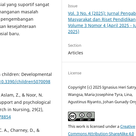
ial yang suportif sangat
Issue
penanganan masalah
Vol. 3 No. 4 (2025): Jurnal Penga
lam pengembangan
Masyarakat dan Riset Pendidikan
Volume 3 Nomor 4 (April 2025 - J
kan kesejahteraan
2025)
sial baru.
Section
Articles
License
 in children: Developmental
/10.3390/children5070098
Copyright (c) 2025 Ignasius Heri Satr
Wangsa, Maria Josephine Tyra, Lina,
 Aslam, Z., & Noor, N.
Agustinus Riyanto, Johan Gunady On
support and psychological
rch in Nursing, 29(2),
78854
This work is licensed under a
Creative
. A., Charney, D., &
Commons Attribution-ShareAlike 4.0