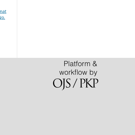
mat
No.