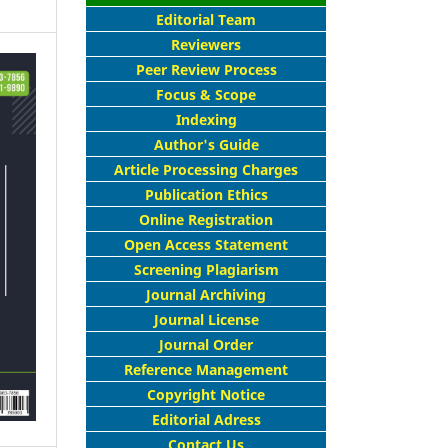
Editorial Team
Reviewers
Peer Review Process
Focus & Scope
Indexing
Author's Guide
Article Processing Charges
Publication Ethics
Online Registration
Open Access Statement
Screening Plagiarism
Journal Archiving
Journal License
Journal Order
Reference Management
Copyright Notice
Editorial Adress
Contact Us