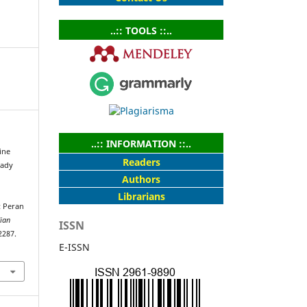
..:: TOOLS ::..
..:: INFORMATION ::..
ine
Readers
nady
Authors
Librarians
 Peran
ian
ISSN
2287.
E-ISSN