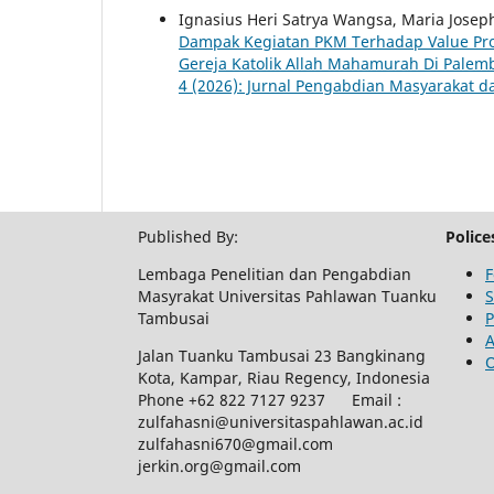
Ignasius Heri Satrya Wangsa, Maria Josep
Dampak Kegiatan PKM Terhadap Value Pro
Gereja Katolik Allah Mahamurah Di Pale
4 (2026): Jurnal Pengabdian Masyarakat d
Published By:
Police
Lembaga Penelitian dan Pengabdian
F
Masyrakat Universitas Pahlawan Tuanku
S
Tambusai
P
A
Jalan Tuanku Tambusai 23 Bangkinang
O
Kota, Kampar, Riau Regency, Indonesia
Phone +62 822 7127 9237 Email :
zulfahasni@universitaspahlawan.ac.id
zulfahasni670@gmail.com
jerkin.org@gmail.com