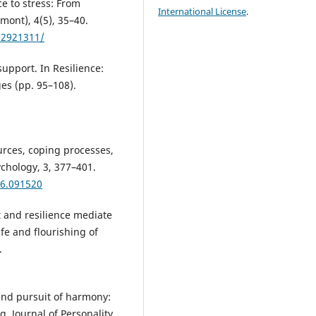
ce to stress: From
International License
.
gmont), 4(5), 35–40.
C2921311/
support. In Resilience:
ges (pp. 95–108).
ources, coping processes,
ychology, 3, 377–401.
06.091520
rt and resilience mediate
ife and flourishing of
.
 and pursuit of harmony:
g. Journal of Personality