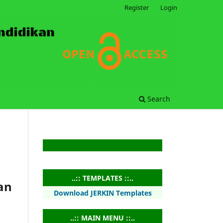
Register
Login
Search
..:: TEMPLATES ::..
an
Download JERKIN Templates
..:: MAIN MENU ::..