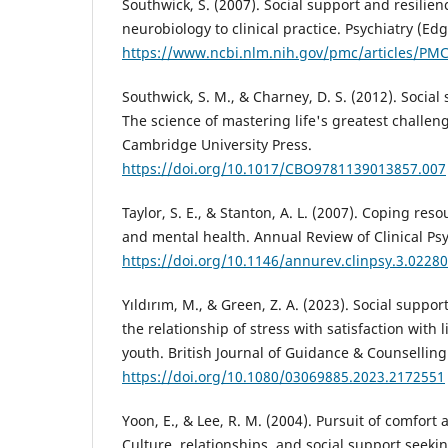
Southwick, S. (2007). Social support and resilien
neurobiology to clinical practice. Psychiatry (Ed
https://www.ncbi.nlm.nih.gov/pmc/articles/PM
Southwick, S. M., & Charney, D. S. (2012). Social 
The science of mastering life's greatest challen
Cambridge University Press.
https://doi.org/10.1017/CBO9781139013857.007
Taylor, S. E., & Stanton, A. L. (2007). Coping res
and mental health. Annual Review of Clinical Ps
https://doi.org/10.1146/annurev.clinpsy.3.0228
Yıldırım, M., & Green, Z. A. (2023). Social suppo
the relationship of stress with satisfaction with l
youth. British Journal of Guidance & Counselling
https://doi.org/10.1080/03069885.2023.2172551
Yoon, E., & Lee, R. M. (2004). Pursuit of comfort
Culture, relationships, and social support seekin