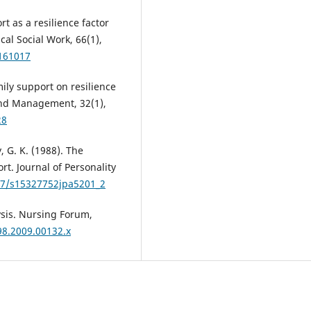
rt as a resilience factor
cal Social Work, 66(1),
2161017
mily support on resilience
and Management, 32(1),
28
, G. K. (1988). The
rt. Journal of Personality
207/s15327752jpa5201_2
lysis. Nursing Forum,
98.2009.00132.x