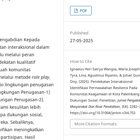
PDF
Published
 Pengabdian Kepada
27-05-2025
an interaksional dalam
du melalui peran
How to Cite
katan kualitatif
ebuah komunitas
Ignasius Heri Satrya Wangsa, Maria Joseph
Tyra, Lina, Agustinus Riyanto, & Johan Gu
melalui metode
role play
,
Ony. (2025). Pendekatan Interaksional
rio lingkungan penugasan
Identifikasi Permasalahan Resiliensi Pada
ingkungan Penugasan-1)
Komunitas Keagamaan di Kota Palembang:
kungan Penugasan-2).
Dukungan Sosial: Penelitian.
Jurnal Pengabd
mi kesulitan lebih
Masyarakat Dan Riset Pendidikan
,
3
(4), 2282–
https://doi.org/10.31004/jerkin.v3i4.753
npa dukungan sosial,
eka. Sebaliknya,
More Citation Formats
nifikan meningkatkan
partisipan. Hasil