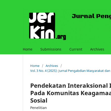
Home
Submissions
Current
Archives
Home
/
Archives
/
Vol. 3 No. 4 (2025): Jurnal Pengabdian Masyarakat dan
Pendekatan Interaksional I
Pada Komunitas Keagamaa
Sosial
Penelitian