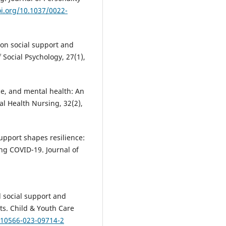
oi.org/10.1037/0022-
s on social support and
 Social Psychology, 27(1),
nce, and mental health: An
al Health Nursing, 32(2),
support shapes resilience:
ng COVID-19. Journal of
d social support and
ts. Child & Youth Care
s10566-023-09714-2