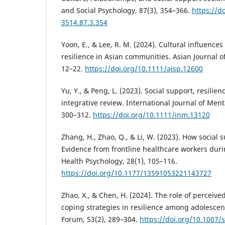
and Social Psychology, 87(3), 354–366.
https://d
3514.87.3.354
Yoon, E., & Lee, R. M. (2024). Cultural influence
resilience in Asian communities. Asian Journal of
12–22.
https://doi.org/10.1111/ajsp.12600
Yu, Y., & Peng, L. (2023). Social support, resilie
integrative review. International Journal of Ment
300–312.
https://doi.org/10.1111/inm.13120
Zhang, H., Zhao, Q., & Li, W. (2023). How social 
Evidence from frontline healthcare workers duri
Health Psychology, 28(1), 105–116.
https://doi.org/10.1177/13591053221143727
Zhao, X., & Chen, H. (2024). The role of perceive
coping strategies in resilience among adolescen
Forum, 53(2), 289–304.
https://doi.org/10.1007/