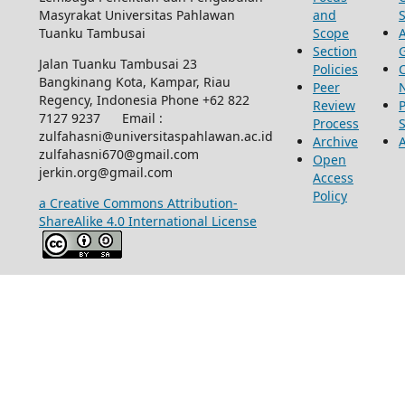
Masyrakat Universitas Pahlawan
and
Tuanku Tambusai
Scope
Section
Jalan Tuanku Tambusai 23
Policies
Bangkinang Kota, Kampar, Riau
Peer
Regency, Indonesia Phone +62 822
Review
P
7127 9237 Email :
Process
zulfahasni@universitaspahlawan.ac.id
Archive
zulfahasni670@gmail.com
Open
jerkin.org@gmail.com
Access
Policy
a Creative Commons Attribution-
ShareAlike 4.0 International License