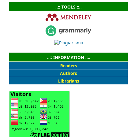
..:: TOOLS ::..
..:: INFORMATION ::..
Readers
Authors
Librarians