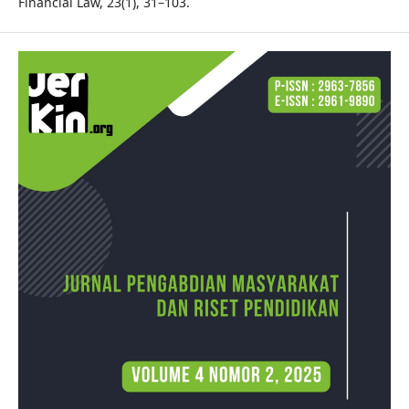
Financial Law, 23(1), 31–103.