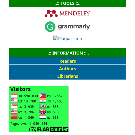
..:: TOOLS ::..
..:: INFORMATION ::..
Readers
Authors
Librarians