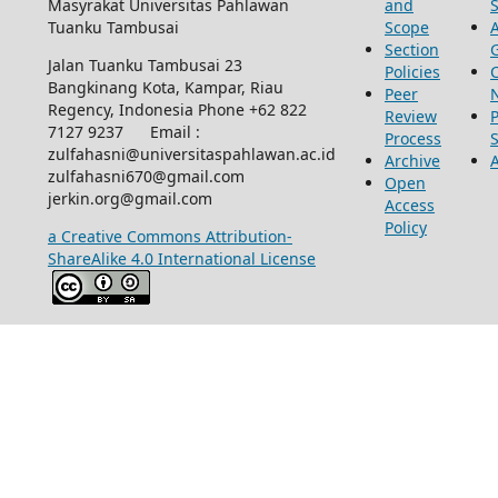
Masyrakat Universitas Pahlawan
and
Tuanku Tambusai
Scope
Section
Jalan Tuanku Tambusai 23
Policies
Bangkinang Kota, Kampar, Riau
Peer
Regency, Indonesia Phone +62 822
Review
P
7127 9237 Email :
Process
zulfahasni@universitaspahlawan.ac.id
Archive
zulfahasni670@gmail.com
Open
jerkin.org@gmail.com
Access
Policy
a Creative Commons Attribution-
ShareAlike 4.0 International License