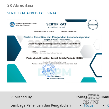
SK Akreditasi
SERTIFIKAT AKREDITASI SINTA 5
Published By:
Polices
Submi
Lembaga Penelitian dan Pengabdian
Focus