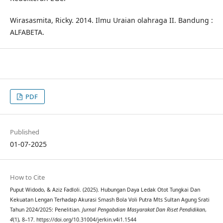
Wirasasmita, Ricky. 2014. Ilmu Uraian olahraga II. Bandung :
ALFABETA.
PDF
Published
01-07-2025
How to Cite
Puput Widodo, & Aziz Fadloli. (2025). Hubungan Daya Ledak Otot Tungkai Dan
Kekuatan Lengan Terhadap Akurasi Smash Bola Voli Putra Mts Sultan Agung Srati
Tahun 2024/2025: Penelitian.
Jurnal Pengabdian Masyarakat Dan Riset Pendidikan
,
4
(1), 8–17. https://doi.org/10.31004/jerkin.v4i1.1544