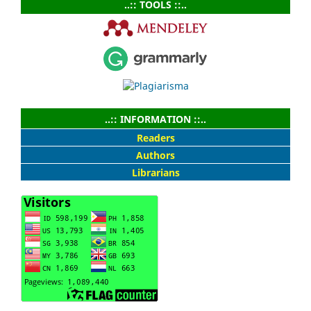
..:: TOOLS ::..
..:: INFORMATION ::..
Readers
Authors
Librarians