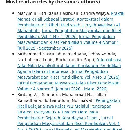
Most read articles by the same author(s)
Mat Amin, Fitri Diana Hasibuan, Candra Wijaya,
Praktik
Manasik Haji Sebagai Strategi Kontekstual dalam
Pembelajaran Fikih di Madrasah Diniyah Awaliyah Al
Mahabbah
,
Jurnal Pengabdian Masyarakat dan Riset
Pendidikan: Vol. 4 No. 1 (2025): Jurnal Pengabdian
Masyarakat dan Riset Pendidikan Volume 4 Nomor 1
(Juli 2025 - September 2025)
Muhammad Nasrullah Ramadhana, Febby Adinda,
Nurhaflisma Lubis, Burhanuddin, Sapri,
Internalisasi
Nilai-Nilai Multikultural dalam Kurikulum Pendidikan
Agama Islam di Indonesia
,
Jurnal Pengabdian
Masyarakat dan Riset Pendidikan: Vol. 4 No. 3 (2026):
Jurnal Pengabdian Masyarakat dan Riset Pendidikan
Volume 4 Nomor 3 (Januari 2026 - Maret 2026)
Bintang Arif Samudra, Muhammad Nasrullah
Ramadhana, Burhanuddin, Nurmawati,
Peningkatan
Hasil Belajar Siswa Kelas VIII Melalui Penerapan
Strategi Everyone Is A Teacher Here Pada
Pembelajaran Sejarah Kebudayaan Islam
,
Jurnal
Pengabdian Masyarakat dan Riset Pendidikan: Vol. 4
No. 3 (2026): Jurnal Pengabdian Masyarakat dan Riset