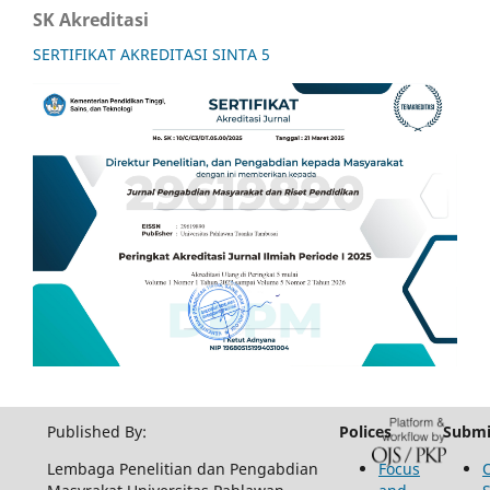
SK Akreditasi
SERTIFIKAT AKREDITASI SINTA 5
Published By:
Polices
Submi
Lembaga Penelitian dan Pengabdian
Focus