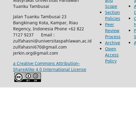
Masyrakat Universitas Pahlawan
and
Tuanku Tambusai
Scope
Section
Jalan Tuanku Tambusai 23
Policies
Bangkinang Kota, Kampar, Riau
Peer
Regency, Indonesia Phone +62 822
Review
P
7127 9237 Email :
Process
zulfahasni@universitaspahlawan.ac.id
Archive
zulfahasni670@gmail.com
Open
jerkin.org@gmail.com
Access
Policy
a Creative Commons Attribution-
ShareAlike 4.0 International License