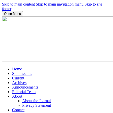
Skip to main content
Skip to main navigation menu
Skip to site
footer
Open Menu
Home
Submissions
Current
Archives
Announcements
Editorial Team
About
About the Journal
Privacy Statement
Contact