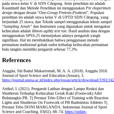
pada siswa kelas V di SDN Cilegong. Jenis penelitian ini adalah
Kuantitatif dan Metode Penelitian ini menggunakan
Pre eksperimen
design
dengan desain “
One-Group Pretests-Posttests
”. Populasi
penelitian ini adalah siswa kelas V di UPTD SDN Cilegong, yang
berjumlah 25 siswa, dan Teknik sampel menggunakan teknis sampel
“
Sampling Jenuh”
dan Instrumen yang digunakan untuk mengukur
kelincahan adalah
illinois agility test run
. Hasil analisis data dengan
menggunakan SPSS.25 menunjukan adanya pengaruh yangh
signifikan. Hal ini membuktikan bahwa penggunaan metode
permainan tradisional gobak sodor terhadap kelincahan permainan
bulu tangkis memiliki pengaruh sebesar 77,3%.
References
Anggita, Siti Baitul Mukarromah, M. A. A. (2018). Anggita 2018.
Journal of Sport Science and Education (Jossae), 3.
https://journal.unesa.ac.id/index.php/jossae/article/download/3392/24
Artikel, I. (2021). Pengaruh Latihan dengan Lampu Reaksi dan
Shuttlerun Terhadap Kelincahan Gerak Kaki (Footwork) Atlet
Bulutangkis PB. Tj Prestasi Tebo Effect of Training with Reaction
Lights and Shuttlerun On Footwork of PB Badminton Athletes Tj
Prestasi Tebo DONI MARGANDA. Indonesian Journal of Sport
Science and Coaching, 03(02), 68–74.
https://online-