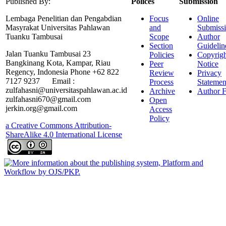
Published By:
Polices
Submission
Lembaga Penelitian dan Pengabdian
Focus
Online
Masyrakat Universitas Pahlawan
and
Submiss
Tuanku Tambusai
Scope
Author
Section
Guidelin
Jalan Tuanku Tambusai 23
Policies
Copyrigh
Bangkinang Kota, Kampar, Riau
Peer
Notice
Regency, Indonesia Phone +62 822
Review
Privacy
7127 9237 Email :
Process
Statemen
zulfahasni@universitaspahlawan.ac.id
Archive
Author F
zulfahasni670@gmail.com
Open
jerkin.org@gmail.com
Access
Policy
a Creative Commons Attribution-
ShareAlike 4.0 International License