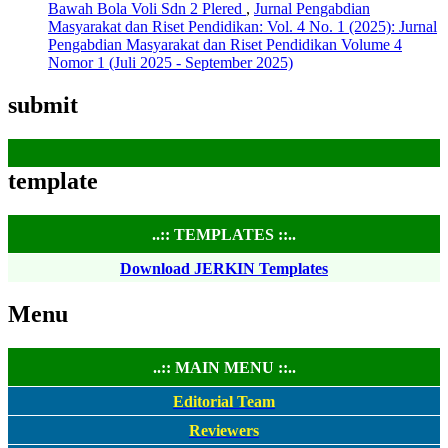
Bawah Bola Voli Sdn 2 Plered
,
Jurnal Pengabdian
Masyarakat dan Riset Pendidikan: Vol. 4 No. 1 (2025): Jurnal
Pengabdian Masyarakat dan Riset Pendidikan Volume 4
Nomor 1 (Juli 2025 - September 2025)
submit
template
..:: TEMPLATES ::..
Download JERKIN Templates
Menu
..:: MAIN MENU ::..
Editorial Team
Reviewers