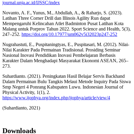
journal.unja.ac.id/IJSSC/index
Novanto, A. F., Yunus, M., Abdullah, A., & Raharjo, S. (2023).
Latihan Three Corner Drill dan Illinois Agility Run dapat
Mempengaruhi Kelincahan Atlet Badminton Pusat Latihan Kota
Malang untuk Porprov Tahun 2022. Sport Science and Health, 5(3),
247–252.
https://doi.org/10.17977/um062v5i32023p247-252
Nugrahastuti, E., Puspitaningtyas, E., Puspitasari, M. (2012). Nilai-
Nilai Karakter Pada Permainan Tradisional. Prosiding Seminar
Nasional Inovasi Pendidikan Inovasi Pembelajaran Berbasis
Karakter Dalam Menghadapi Masyarakat Ekonomi ASEAN, 265–
273.
Suhardianto. (2021). Peningkatan Hasil Belajar Servis Backhand
Dalam Permainan Bulu Tangkis Melaui Metode Inquiry Pada Siswa
Smp Negeri 4 Ponrang Kabupaten Luwu. Indonesian Journal of
Physical Activity, 1(1), 2.
https://www.ijophya.org/index.php/ijophya/article/view/4
(Suhardianto, 2021)
Downloads