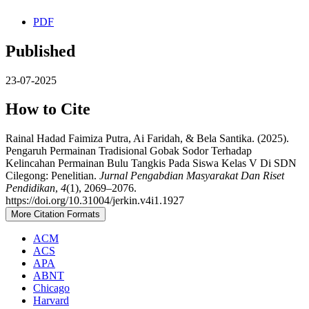
PDF
Published
23-07-2025
How to Cite
Rainal Hadad Faimiza Putra, Ai Faridah, & Bela Santika. (2025).
Pengaruh Permainan Tradisional Gobak Sodor Terhadap
Kelincahan Permainan Bulu Tangkis Pada Siswa Kelas V Di SDN
Cilegong: Penelitian.
Jurnal Pengabdian Masyarakat Dan Riset
Pendidikan
,
4
(1), 2069–2076.
https://doi.org/10.31004/jerkin.v4i1.1927
More Citation Formats
ACM
ACS
APA
ABNT
Chicago
Harvard