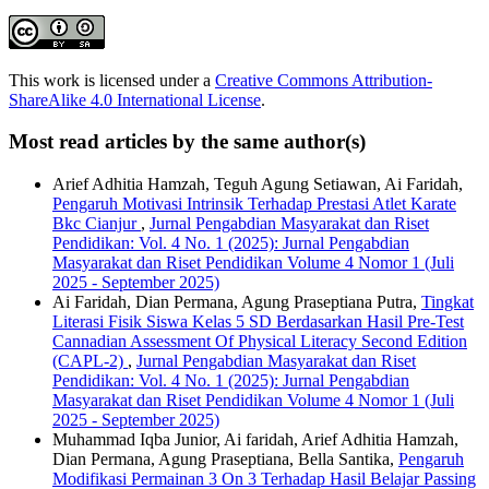
This work is licensed under a
Creative Commons Attribution-
ShareAlike 4.0 International License
.
Most read articles by the same author(s)
Arief Adhitia Hamzah, Teguh Agung Setiawan, Ai Faridah,
Pengaruh Motivasi Intrinsik Terhadap Prestasi Atlet Karate
Bkc Cianjur
,
Jurnal Pengabdian Masyarakat dan Riset
Pendidikan: Vol. 4 No. 1 (2025): Jurnal Pengabdian
Masyarakat dan Riset Pendidikan Volume 4 Nomor 1 (Juli
2025 - September 2025)
Ai Faridah, Dian Permana, Agung Praseptiana Putra,
Tingkat
Literasi Fisik Siswa Kelas 5 SD Berdasarkan Hasil Pre-Test
Cannadian Assessment Of Physical Literacy Second Edition
(CAPL-2)
,
Jurnal Pengabdian Masyarakat dan Riset
Pendidikan: Vol. 4 No. 1 (2025): Jurnal Pengabdian
Masyarakat dan Riset Pendidikan Volume 4 Nomor 1 (Juli
2025 - September 2025)
Muhammad Iqba Junior, Ai faridah, Arief Adhitia Hamzah,
Dian Permana, Agung Praseptiana, Bella Santika,
Pengaruh
Modifikasi Permainan 3 On 3 Terhadap Hasil Belajar Passing