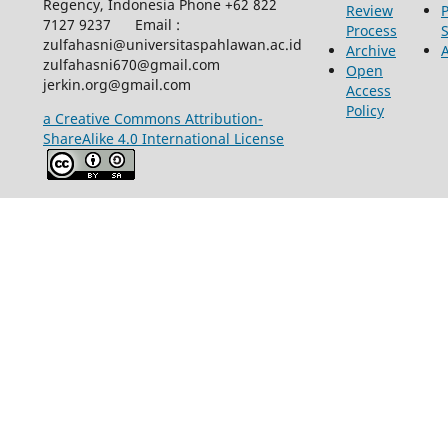
Regency, Indonesia Phone +62 822
Review
P
7127 9237 Email :
Process
zulfahasni@universitaspahlawan.ac.id
Archive
zulfahasni670@gmail.com
Open
jerkin.org@gmail.com
Access
Policy
a Creative Commons Attribution-
ShareAlike 4.0 International License