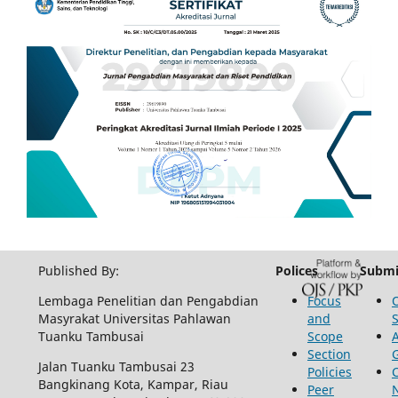
Published By:
Polices
Submi
Lembaga Penelitian dan Pengabdian
Focus
Masyrakat Universitas Pahlawan
and
Tuanku Tambusai
Scope
Section
Jalan Tuanku Tambusai 23
Policies
Bangkinang Kota, Kampar, Riau
Peer