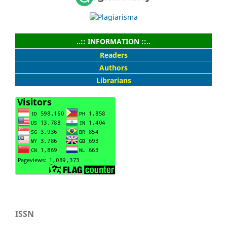
..:: INFORMATION ::..
Readers
Authors
Librarians
ISSN