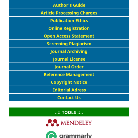
Author's Guide
Article Processing Charges
Publication Ethics
Online Registration
Open Access Statement
Screening Plagiarism
Journal Archiving
Journal License
Journal Order
Reference Management
Copyright Notice
Editorial Adress
Contact Us
..:: TOOLS ::..