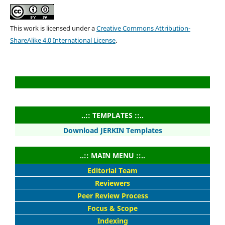
This work is licensed under a
Creative Commons Attribution-
ShareAlike 4.0 International License
.
..:: TEMPLATES ::..
Download JERKIN Templates
..:: MAIN MENU ::..
Editorial Team
Reviewers
Peer Review Process
Focus & Scope
Indexing