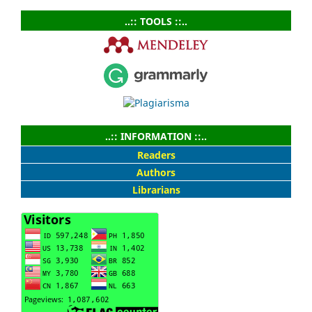
..:: TOOLS ::..
..:: INFORMATION ::..
Readers
Authors
Librarians