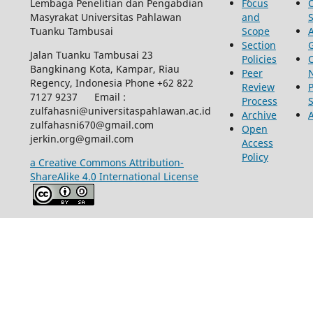
Lembaga Penelitian dan Pengabdian
Focus
Masyrakat Universitas Pahlawan
and
Tuanku Tambusai
Scope
Section
Jalan Tuanku Tambusai 23
Policies
Bangkinang Kota, Kampar, Riau
Peer
Regency, Indonesia Phone +62 822
Review
P
7127 9237 Email :
Process
zulfahasni@universitaspahlawan.ac.id
Archive
zulfahasni670@gmail.com
Open
jerkin.org@gmail.com
Access
Policy
a Creative Commons Attribution-
ShareAlike 4.0 International License