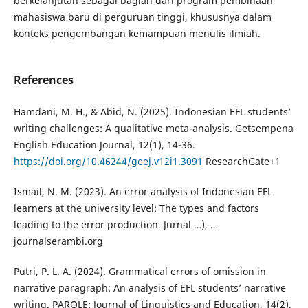
berkelanjutan sebagai bagian dari program pembinaan
mahasiswa baru di perguruan tinggi, khususnya dalam
konteks pengembangan kemampuan menulis ilmiah.
References
Hamdani, M. H., & Abid, N. (2025). Indonesian EFL students’
writing challenges: A qualitative meta-analysis. Getsempena
English Education Journal, 12(1), 14-36.
https://doi.org/10.46244/geej.v12i1.3091
ResearchGate+1
Ismail, N. M. (2023). An error analysis of Indonesian EFL
learners at the university level: The types and factors
leading to the error production. Jurnal …), …
journalserambi.org
Putri, P. L. A. (2024). Grammatical errors of omission in
narrative paragraph: An analysis of EFL students’ narrative
writing. PAROLE: Journal of Linguistics and Education, 14(2),