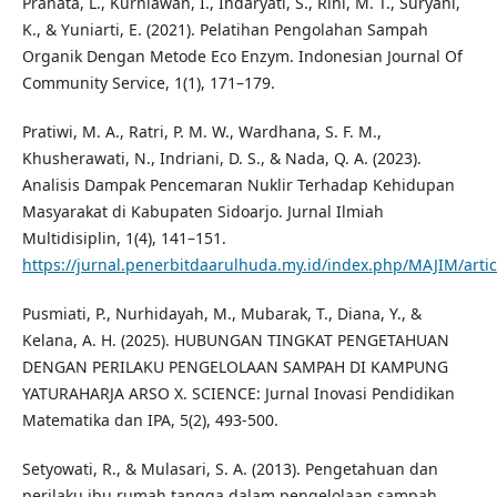
Pranata, L., Kurniawan, I., Indaryati, S., Rini, M. T., Suryani,
K., & Yuniarti, E. (2021). Pelatihan Pengolahan Sampah
Organik Dengan Metode Eco Enzym. Indonesian Journal Of
Community Service, 1(1), 171–179.
Pratiwi, M. A., Ratri, P. M. W., Wardhana, S. F. M.,
Khusherawati, N., Indriani, D. S., & Nada, Q. A. (2023).
Analisis Dampak Pencemaran Nuklir Terhadap Kehidupan
Masyarakat di Kabupaten Sidoarjo. Jurnal Ilmiah
Multidisiplin, 1(4), 141–151.
https://jurnal.penerbitdaarulhuda.my.id/index.php/MAJIM/arti
Pusmiati, P., Nurhidayah, M., Mubarak, T., Diana, Y., &
Kelana, A. H. (2025). HUBUNGAN TINGKAT PENGETAHUAN
DENGAN PERILAKU PENGELOLAAN SAMPAH DI KAMPUNG
YATURAHARJA ARSO X. SCIENCE: Jurnal Inovasi Pendidikan
Matematika dan IPA, 5(2), 493-500.
Setyowati, R., & Mulasari, S. A. (2013). Pengetahuan dan
perilaku ibu rumah tangga dalam pengelolaan sampah