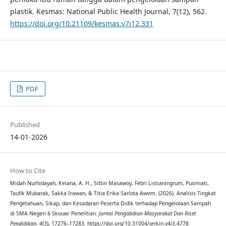
plastik. Kesmas: National Public Health Journal, 7(12), 562.
https://doi.org/10.21109/kesmas.v7i12.331
PDF
Published
14-01-2026
How to Cite
Midah Nurhidayah, Kelana, A. H., Sittin Masawoy, Febri Listianingrum, Pusmiati,
Taufik Mubarak, Sakka Irawan, & Titia Erika Sarlota Awom. (2026). Analisis Tingkat
Pengetahuan, Sikap, dan Kesadaran Peserta Didik terhadap Pengelolaan Sampah
di SMA Negeri 6 Skouw: Penelitian.
Jurnal Pengabdian Masyarakat Dan Riset
Pendidikan
,
4
(3), 17276–17283. https://doi.org/10.31004/jerkin.v4i3.4778