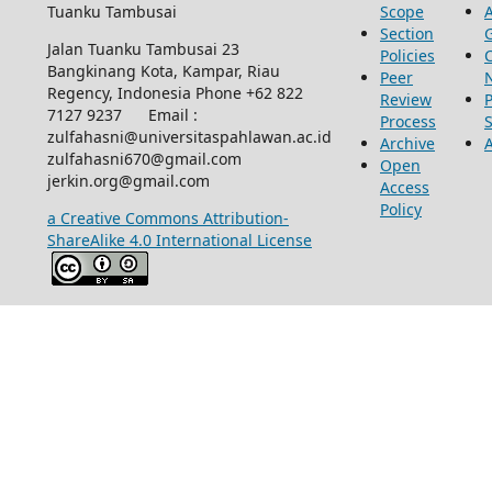
Tuanku Tambusai
Scope
Section
Jalan Tuanku Tambusai 23
Policies
Bangkinang Kota, Kampar, Riau
Peer
Regency, Indonesia Phone +62 822
Review
P
7127 9237 Email :
Process
zulfahasni@universitaspahlawan.ac.id
Archive
zulfahasni670@gmail.com
Open
jerkin.org@gmail.com
Access
Policy
a Creative Commons Attribution-
ShareAlike 4.0 International License