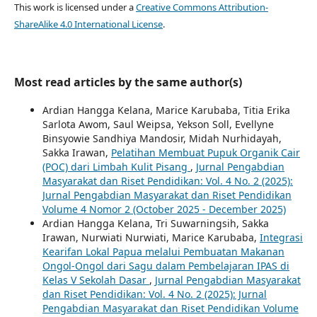
This work is licensed under a
Creative Commons Attribution-
ShareAlike 4.0 International License
.
Most read articles by the same author(s)
Ardian Hangga Kelana, Marice Karubaba, Titia Erika
Sarlota Awom, Saul Weipsa, Yekson Soll, Evellyne
Binsyowie Sandhiya Mandosir, Midah Nurhidayah,
Sakka Irawan,
Pelatihan Membuat Pupuk Organik Cair
(POC) dari Limbah Kulit Pisang
,
Jurnal Pengabdian
Masyarakat dan Riset Pendidikan: Vol. 4 No. 2 (2025):
Jurnal Pengabdian Masyarakat dan Riset Pendidikan
Volume 4 Nomor 2 (October 2025 - December 2025)
Ardian Hangga Kelana, Tri Suwarningsih, Sakka
Irawan, Nurwiati Nurwiati, Marice Karubaba,
Integrasi
Kearifan Lokal Papua melalui Pembuatan Makanan
Ongol-Ongol dari Sagu dalam Pembelajaran IPAS di
Kelas V Sekolah Dasar
,
Jurnal Pengabdian Masyarakat
dan Riset Pendidikan: Vol. 4 No. 2 (2025): Jurnal
Pengabdian Masyarakat dan Riset Pendidikan Volume