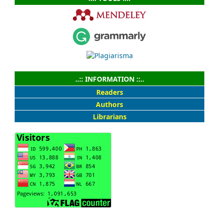
..:: INFORMATION ::..
Readers
Authors
Librarians