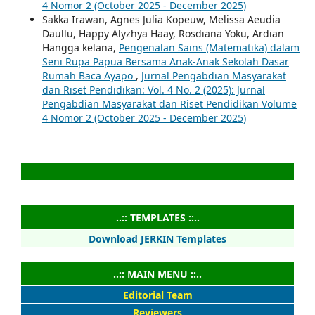
4 Nomor 2 (October 2025 - December 2025)
Sakka Irawan, Agnes Julia Kopeuw, Melissa Aeudia
Daullu, Happy Alyzhya Haay, Rosdiana Yoku, Ardian
Hangga kelana,
Pengenalan Sains (Matematika) dalam
Seni Rupa Papua Bersama Anak-Anak Sekolah Dasar
Rumah Baca Ayapo
,
Jurnal Pengabdian Masyarakat
dan Riset Pendidikan: Vol. 4 No. 2 (2025): Jurnal
Pengabdian Masyarakat dan Riset Pendidikan Volume
4 Nomor 2 (October 2025 - December 2025)
..:: TEMPLATES ::..
Download JERKIN Templates
..:: MAIN MENU ::..
Editorial Team
Reviewers