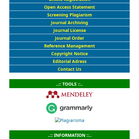
Open Access Statement
Screening Plagiarism
Journal Archiving
Journal License
Journal Order
Reference Management
Copyright Notice
Editorial Adress
Contact Us
..:: TOOLS ::..
..:: INFORMATION ::..