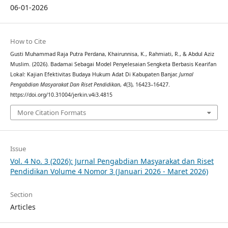
06-01-2026
How to Cite
Gusti Muhammad Raja Putra Perdana, Khairunnisa, K., Rahmiati, R., & Abdul Aziz
Muslim. (2026). Badamai Sebagai Model Penyelesaian Sengketa Berbasis Kearifan
Lokal: Kajian Efektivitas Budaya Hukum Adat Di Kabupaten Banjar.
Jurnal
Pengabdian Masyarakat Dan Riset Pendidikan
,
4
(3), 16423–16427.
https://doi.org/10.31004/jerkin.v4i3.4815
More Citation Formats
Issue
Vol. 4 No. 3 (2026): Jurnal Pengabdian Masyarakat dan Riset
Pendidikan Volume 4 Nomor 3 (Januari 2026 - Maret 2026)
Section
Articles