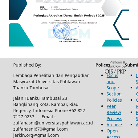
Published By:
Polices
Submi
Lembaga Penelitian dan Pengabdian
Focus
Masyrakat Universitas Pahlawan
and
Tuanku Tambusai
Scope
Section
Jalan Tuanku Tambusai 23
Policies
Bangkinang Kota, Kampar, Riau
Peer
Regency, Indonesia Phone +62 822
Review
P
7127 9237 Email :
Process
zulfahasni@universitaspahlawan.ac.id
Archive
zulfahasni670@gmail.com
Open
jerkin.org@gmail.com
Access