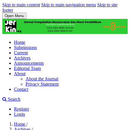
Skip to main content
Skip to main navigation menu
Skip to site
footer
Open Menu
Home
Submissions
Current
Archives
Announcements
Editorial Team
About
About the Journal
Privacy Statement
Contact
Search
Register
Login
Home
/
Archives
/