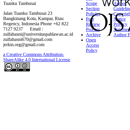
Tuanku Tambusai
Scope
Author
Section
Guidelin
Jalan Tuanku Tambusai 23
Policies
Copyrigh
Bangkinang Kota, Kampar, Riau
Peer
Notice
Regency, Indonesia Phone +62 822
Review
Privacy
7127 9237 Email :
Process
Statemen
zulfahasni@universitaspahlawan.ac.id
Archive
Author F
zulfahasni670@gmail.com
Open
jerkin.org@gmail.com
Access
Policy
a Creative Commons Attribution-
ShareAlike 4.0 International License