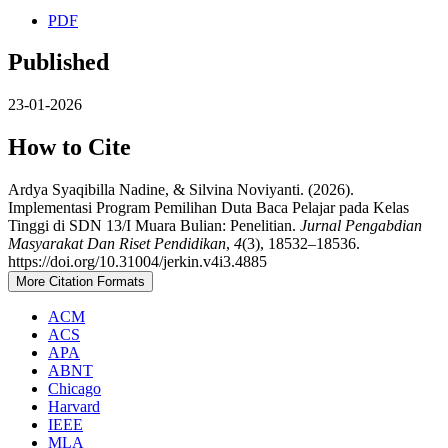
PDF
Published
23-01-2026
How to Cite
Ardya Syaqibilla Nadine, & Silvina Noviyanti. (2026).
Implementasi Program Pemilihan Duta Baca Pelajar pada Kelas
Tinggi di SDN 13/I Muara Bulian: Penelitian.
Jurnal Pengabdian
Masyarakat Dan Riset Pendidikan
,
4
(3), 18532–18536.
https://doi.org/10.31004/jerkin.v4i3.4885
More Citation Formats
ACM
ACS
APA
ABNT
Chicago
Harvard
IEEE
MLA