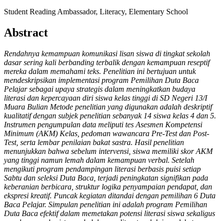
Student Reading Ambassador, Literacy, Elementary School
Abstract
Rendahnya kemampuan komunikasi lisan siswa di tingkat sekolah
dasar sering kali berbanding terbalik dengan kemampuan reseptif
mereka dalam memahami teks. Penelitian ini bertujuan untuk
mendeskripsikan implementasi program Pemilihan Duta Baca
Pelajar sebagai upaya strategis dalam meningkatkan budaya
literasi dan kepercayaan diri siswa kelas tinggi di SD Negeri 13/I
Muara Bulian Metode penelitian yang digunakan adalah deskriptif
kualitatif dengan subjek penelitian sebanyak 14 siswa kelas 4 dan 5.
Instrumen pengumpulan data meliputi tes Asesmen Kompetensi
Minimum (AKM) Kelas, pedoman wawancara Pre-Test dan Post-
Test, serta lembar penilaian bakat sastra. Hasil penelitian
menunjukkan bahwa sebelum intervensi, siswa memiliki skor AKM
yang tinggi namun lemah dalam kemampuan verbal. Setelah
mengikuti program pendampingan literasi berbasis puisi setiap
Sabtu dan seleksi Duta Baca, terjadi peningkatan signifikan pada
keberanian berbicara, struktur logika penyampaian pendapat, dan
ekspresi kreatif. Puncak kegiatan ditandai dengan pemilihan 6 Duta
Baca Pelajar. Simpulan penelitian ini adalah program Pemilihan
Duta Baca efektif dalam memetakan potensi literasi siswa sekaligus