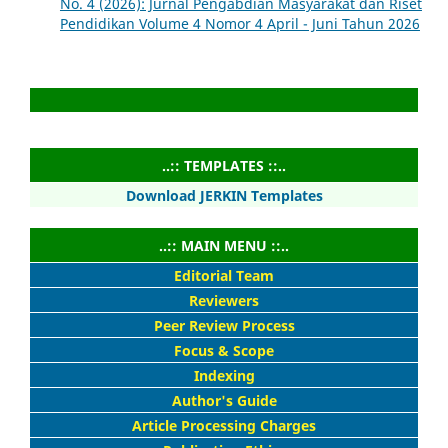
No. 4 (2026): Jurnal Pengabdian Masyarakat dan Riset
Pendidikan Volume 4 Nomor 4 April - Juni Tahun 2026
..:: TEMPLATES ::..
Download JERKIN Templates
..:: MAIN MENU ::..
Editorial Team
Reviewers
Peer Review Process
Focus & Scope
Indexing
Author's Guide
Article Processing Charges