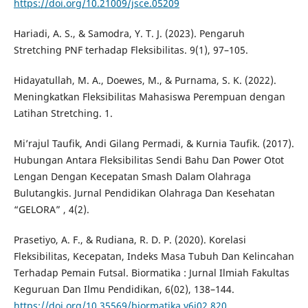
https://doi.org/10.21009/jsce.05209
Hariadi, A. S., & Samodra, Y. T. J. (2023). Pengaruh
Stretching PNF terhadap Fleksibilitas. 9(1), 97–105.
Hidayatullah, M. A., Doewes, M., & Purnama, S. K. (2022).
Meningkatkan Fleksibilitas Mahasiswa Perempuan dengan
Latihan Stretching. 1.
Mi’rajul Taufik, Andi Gilang Permadi, & Kurnia Taufik. (2017).
Hubungan Antara Fleksibilitas Sendi Bahu Dan Power Otot
Lengan Dengan Kecepatan Smash Dalam Olahraga
Bulutangkis. Jurnal Pendidikan Olahraga Dan Kesehatan
“GELORA” , 4(2).
Prasetiyo, A. F., & Rudiana, R. D. P. (2020). Korelasi
Fleksibilitas, Kecepatan, Indeks Masa Tubuh Dan Kelincahan
Terhadap Pemain Futsal. Biormatika : Jurnal Ilmiah Fakultas
Keguruan Dan Ilmu Pendidikan, 6(02), 138–144.
https://doi.org/10.35569/biormatika.v6i02.820