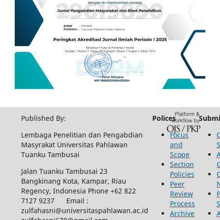
Published By:
Polices
Submi
Lembaga Penelitian dan Pengabdian
Focus
Masyrakat Universitas Pahlawan
and
Tuanku Tambusai
Scope
Section
Jalan Tuanku Tambusai 23
Policies
Bangkinang Kota, Kampar, Riau
Peer
Regency, Indonesia Phone +62 822
Review
P
7127 9237 Email :
Process
zulfahasni@universitaspahlawan.ac.id
Archive