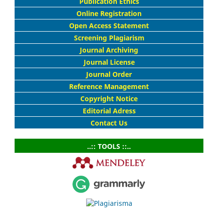
Publication Ethics
Online Registration
Open Access Statement
Screening Plagiarism
Journal Archiving
Journal License
Journal Order
Reference Management
Copyright Notice
Editorial Adress
Contact Us
..:: TOOLS ::..