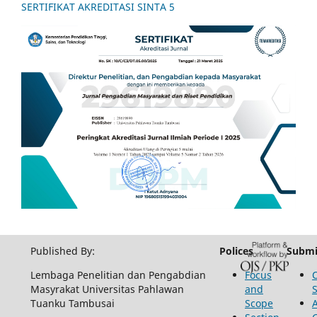
SERTIFIKAT AKREDITASI SINTA 5
Published By:
Polices
Submi
Lembaga Penelitian dan Pengabdian
Focus
Masyrakat Universitas Pahlawan
and
Tuanku Tambusai
Scope