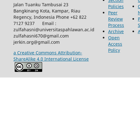
Section
Jalan Tuanku Tambusai 23
Policies
Bangkinang Kota, Kampar, Riau
Peer
Regency, Indonesia Phone +62 822
Review
P
7127 9237 Email :
Process
zulfahasni@universitaspahlawan.ac.id
Archive
zulfahasni670@gmail.com
Open
jerkin.org@gmail.com
Access
Policy
a Creative Commons Attribution-
ShareAlike 4.0 International License