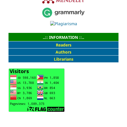
..:: INFORMATION ::..
Readers
Authors
Librarians