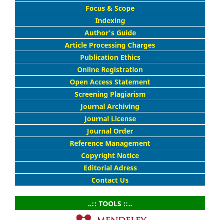
Focus & Scope
Indexing
Author's Guide
Article Processing Charges
Publication Ethics
Online Registration
Open Access Statement
Screening Plagiarism
Journal Archiving
Journal License
Journal Order
Reference Management
Copyright Notice
Editorial Adress
Contact Us
..:: TOOLS ::..