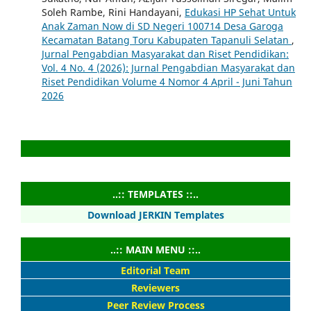
Soleh Rambe, Rini Handayani,
Edukasi HP Sehat Untuk
Anak Zaman Now di SD Negeri 100714 Desa Garoga
Kecamatan Batang Toru Kabupaten Tapanuli Selatan
,
Jurnal Pengabdian Masyarakat dan Riset Pendidikan:
Vol. 4 No. 4 (2026): Jurnal Pengabdian Masyarakat dan
Riset Pendidikan Volume 4 Nomor 4 April - Juni Tahun
2026
..:: TEMPLATES ::..
Download JERKIN Templates
..:: MAIN MENU ::..
Editorial Team
Reviewers
Peer Review Process