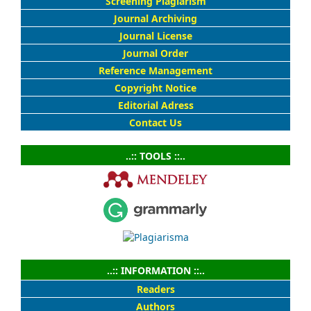
Screening Plagiarism
Journal Archiving
Journal License
Journal Order
Reference Management
Copyright Notice
Editorial Adress
Contact Us
..:: TOOLS ::..
..:: INFORMATION ::..
Readers
Authors