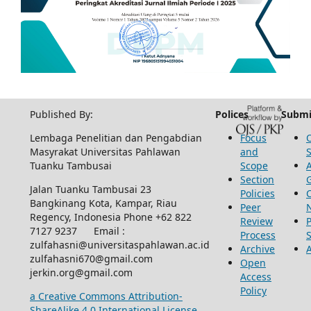
Published By:
Polices
Submi
Lembaga Penelitian dan Pengabdian
Focus
Masyrakat Universitas Pahlawan
and
Tuanku Tambusai
Scope
Section
Jalan Tuanku Tambusai 23
Policies
Bangkinang Kota, Kampar, Riau
Peer
Regency, Indonesia Phone +62 822
Review
P
7127 9237 Email :
Process
zulfahasni@universitaspahlawan.ac.id
Archive
zulfahasni670@gmail.com
Open
jerkin.org@gmail.com
Access
Policy
a Creative Commons Attribution-
ShareAlike 4.0 International License