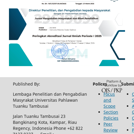
Published By:
Polices
Submi
Lembaga Penelitian dan Pengabdian
Focus
Masyrakat Universitas Pahlawan
and
Tuanku Tambusai
Scope
Section
Jalan Tuanku Tambusai 23
Policies
Bangkinang Kota, Kampar, Riau
Peer
Regency, Indonesia Phone +62 822
Review
P