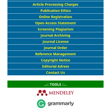
Article Processing Charges
Publication Ethics
Online Registration
Open Access Statement
Screening Plagiarism
Journal Archiving
Journal License
Journal Order
Reference Management
Copyright Notice
Editorial Adress
Contact Us
..:: TOOLS ::..