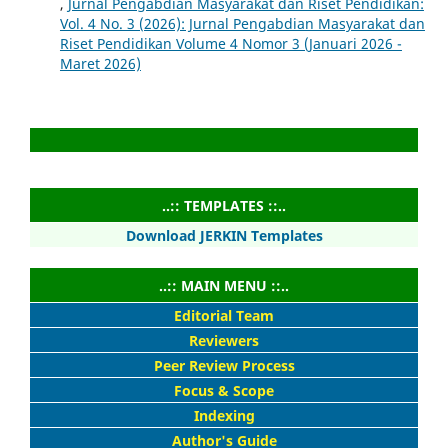
,
Jurnal Pengabdian Masyarakat dan Riset Pendidikan:
Vol. 4 No. 3 (2026): Jurnal Pengabdian Masyarakat dan
Riset Pendidikan Volume 4 Nomor 3 (Januari 2026 -
Maret 2026)
..:: TEMPLATES ::..
Download JERKIN Templates
..:: MAIN MENU ::..
Editorial Team
Reviewers
Peer Review Process
Focus & Scope
Indexing
Author's Guide