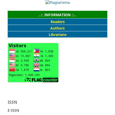
..:: INFORMATION ::..
Readers
Authors
Librarians
ISSN
E-ISSN