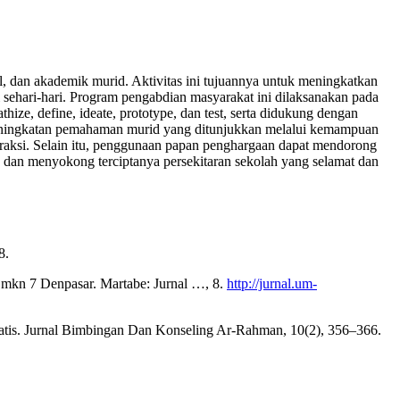
, dan akademik murid. Aktivitas ini tujuannya untuk meningkatkan
sehari-hari. Program pengabdian masyarakat ini dilaksanakan pada
ze, define, ideate, prototype, dan test, serta didukung dengan
ya peningkatan pemahaman murid yang ditunjukkan melalui kemampuan
eraksi. Selain itu, penggunaan papan penghargaan dapat mendorong
 dan menyokong terciptanya persekitaran sekolah yang selamat dan
8.
mkn 7 Denpasar. Martabe: Jurnal …, 8.
http://jurnal.um-
matis. Jurnal Bimbingan Dan Konseling Ar-Rahman, 10(2), 356–366.