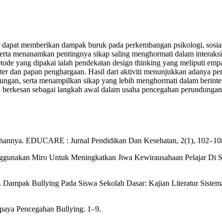
n dapat memberikan dampak buruk pada perkembangan psikologi, sosial
erta menanamkan pentingnya sikap saling menghormati dalam interaksi 
de yang dipakai ialah pendekatan design thinking yang meliputi empathi
i poster dan papan penghargaan. Hasil dari aktiviti menunjukkan adan
dungan, serta menampilkan sikap yang lebih menghormati dalam berint
ini berkesan sebagai langkah awal dalam usaha pencegahan perundungan
gahannya. EDUCARE : Jurnal Pendidikan Dan Kesehatan, 2(1), 102–10
enggunakan Miro Untuk Meningkatkan Jiwa Kewirausahaan Pelajar Di S
4). Dampak Bullying Pada Siswa Sekolah Dasar: Kajian Literatur Siste
 Upaya Pencegahan Bullying. 1–9.