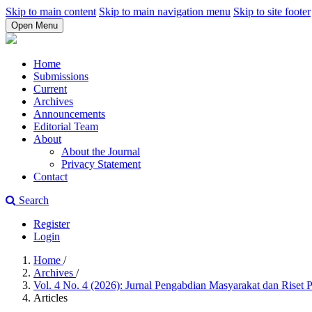
Skip to main content
Skip to main navigation menu
Skip to site footer
Open Menu
Home
Submissions
Current
Archives
Announcements
Editorial Team
About
About the Journal
Privacy Statement
Contact
Search
Register
Login
Home
/
Archives
/
Vol. 4 No. 4 (2026): Jurnal Pengabdian Masyarakat dan Riset
Articles