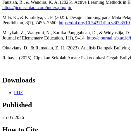
Fauziah, R., & Wandira, K. A. (2025). Active Learning Methods in El
https://jicnusantara.com/index.php/jiic
Mila, K., & Kholidya, C. F. (2025). Design Thinking pada Mata P
Pendidikan, 8(7), 7455–7560.
https://doi.org/10.54371/jiip.v8i7.8519
Misykah, Z., Wahyuni, N., Sartika Panggabean, D., & Widyastija, D.
Journal of Elementary Education, 1(1), 9–14.
http://ejournal.tsb.ac.i
Oktaviany, D., & Ramadan, Z. H. (2023). Analisis Dampak Bullyin
Rahayu. (2025). Ciptakan Sekolah Aman: Psikoedukasi Cegah Bullyi
Downloads
PDF
Published
25-05-2026
How to Cite