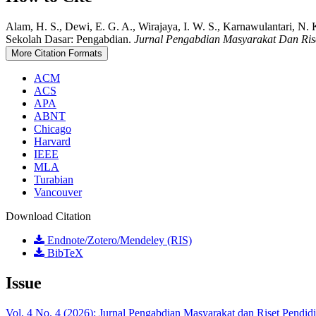
Alam, H. S., Dewi, E. G. A., Wirajaya, I. W. S., Karnawulantari, N.
Sekolah Dasar: Pengabdian.
Jurnal Pengabdian Masyarakat Dan Ris
More Citation Formats
ACM
ACS
APA
ABNT
Chicago
Harvard
IEEE
MLA
Turabian
Vancouver
Download Citation
Endnote/Zotero/Mendeley (RIS)
BibTeX
Issue
Vol. 4 No. 4 (2026): Jurnal Pengabdian Masyarakat dan Riset Pendi