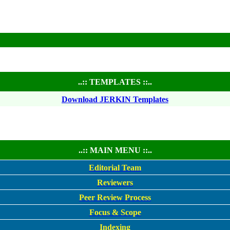
..:: TEMPLATES ::..
Download JERKIN Templates
..:: MAIN MENU ::..
Editorial Team
Reviewers
Peer Review Process
Focus & Scope
Indexing