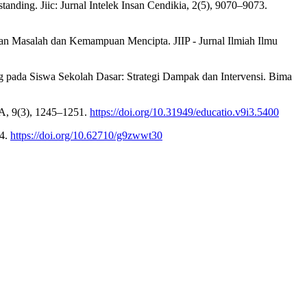
anding. Jiic: Jurnal Intelek Insan Cendikia, 2(5), 9070–9073.
n Masalah dan Kemampuan Mencipta. JIIP - Jurnal Ilmiah Ilmu
ng pada Siswa Sekolah Dasar: Strategi Dampak dan Intervensi. Bima
MA, 9(3), 1245–1251.
https://doi.org/10.31949/educatio.v9i3.5400
24.
https://doi.org/10.62710/g9zwwt30