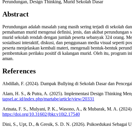
Perundungan, Design Thinking, Murid Sekolah Dasar
Abstract
Perundungan adalah masalah yang masih sering terjadi di sekolah da
pemahaman murid mengenai definisi, jenis, dan akibat perundungan s
murid sekolah rendah dengan jumlah peserta sebanyak 324 orang. Meto
sosialisasi interaktif, diskusi, dan penggunaan media visual sepert
peserta menjelaskan kembali materi, mengenali bentuk-bentuk perun
pembentukan perilaku positif di kalangan murid. Oleh itu, program 
aman.
References
Abdillah, F. (2024). Dampak Bullying di Sekolah Dasar dan Pence
Alam, H. S., & Putra, A. (2025). Implementasi Design Thinking M
tapsel.ac.id/index.php/martabe/article/view/20331
Arinata, F. S., Mulyani, P. K., Wasono, A., & Mubarak, M. A. (202
https://doi.org/10.31602/jbkr.v10i2.17540
Dini, S., Upt, D., & Gresik, S. D. N. (2026). Psikoedukasi Sebagai