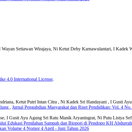
I Wayan Setiawan Wirajaya, Ni Ketut Deby Karnawulantari, I Kadek
ke 4.0 International License
.
iana, Ketut Putri Intan Citra , Ni Kadek Sri Handayani , I Gusti Ay
alung
,
Jurnal Pengabdian Masyarakat dan Riset Pendidikan: Vol. 4 No.
 I Gusti Ayu Agung Sri Ratu Manik Aryaningrat, Ni Putu Listya Seft
lalui Edukasi Pemilahan Sampah dan Biopori di Pendopo KH Abdurr
ikan Volume 4 Nomor 4 April - Juni Tahun 2026