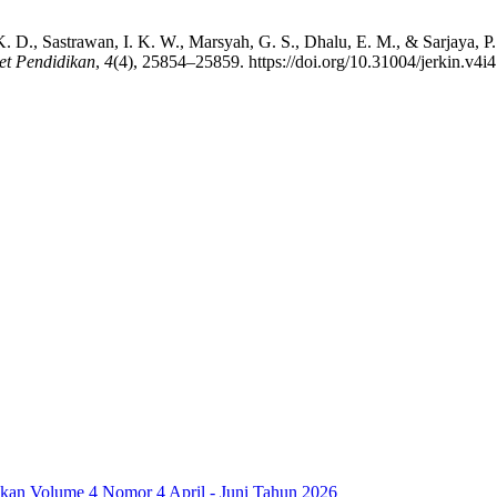
 K. D., Sastrawan, I. K. W., Marsyah, G. S., Dhalu, E. M., & Sarjaya,
et Pendidikan
,
4
(4), 25854–25859. https://doi.org/10.31004/jerkin.v4i
dikan Volume 4 Nomor 4 April - Juni Tahun 2026