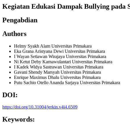
Kegiatan Edukasi Dampak Bullying pada S
Pengabdian
Authors
Helmy Syakh Alam
Universitas Primakara
Eka Grana Aristyana Dewi
Universitas Primakara
I Wayan Setiawan Wirajaya
Universitas Primakara
Ni Ketut Deby Karnawulantari
Universitas Primakara
I Kadek Widya Sastrawan
Universitas Primakara
Gavani Shendy Marsyah
Universitas Primakara
Enrique Maximus Dhalu
Universitas Primakara
Putu Sachio Otello Ananda Sarjaya
Universitas Primakara
DOI:
https://doi.org/10.31004/jerkin.v4i4.6509
Keywords: