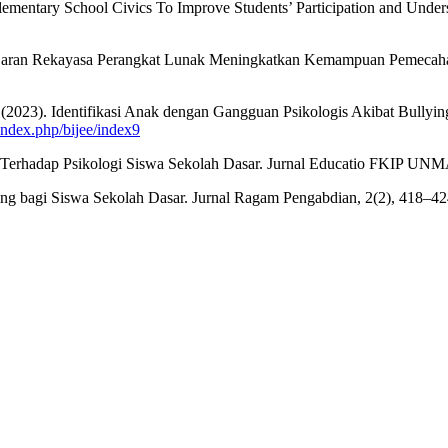
ementary School Civics To Improve Students’ Participation and Underst
elajaran Rekayasa Perangkat Lunak Meningkatkan Kemampuan Pemecaha
 (2023). Identifikasi Anak dengan Gangguan Psikologis Akibat Bullyi
d/index.php/bijee/index9
g Terhadap Psikologi Siswa Sekolah Dasar. Jurnal Educatio FKIP UN
ng bagi Siswa Sekolah Dasar. Jurnal Ragam Pengabdian, 2(2), 418–4