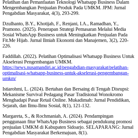
Pelatihan dan Pemanfaatan Teknologi Whatsapp Business Dalam
Mengembangkan Penjualan Produk Pada UMKM. JPM: Jurnal
Pengabdian Masyarakat, 4(3), 293-299.
Dzulhanto, B.Y., Khotijah, F., Renjani, I.A., Ramadhan, Y.,
Pramono. (2025). Penerapan Strategi Pemasaran Melalui Media
Sosial WhatsApp Business untuk Meningkatkan Penjualan Pada
Fit.Me Hijab. Jurnal Ilmiah Ekonomi dan Manajemen, 3(2), 220-
226.
Faddillah. (2022). Pelatihan Optimalisasi Whatsapp Business Untuk
Akselerasi Pengembangan UMKM.
https://news.nusamandiri.ac.id/pengabdian-masyarakat/pelatihan-
optimalisasi-whatsapp-business-untuk-akselerasi-pengembangan-
umkm/
Istiarohmi, L. (2024). Bertahan dan Bersaing di Tengah Disrupsi:
Mekanisme Survival Pedagang Pasar Tradisional Wonokromo
Menghadapi Pasar Retail Online. Mukadimah: Jurnal Pendidikan,
Sejarah, dan Ilmu-Ilmu Sosial, 8(1), 121-132.
Margareta, S., & Rochmaniah, A. (2024). Pendampingan
penggunaan fitur WhatsApp Business sebagai pendukung promosi
penjualan UMKM di Kabupaten Sidoarjo. SELAPARANG: Jurnal
Pengabdian Masyarakat Berkemajuan, 8(1).