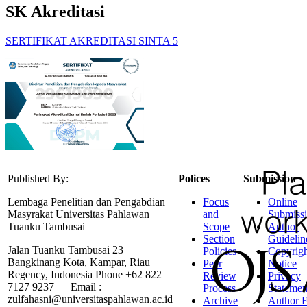
SK Akreditasi
SERTIFIKAT AKREDITASI SINTA 5
Published By:
Polices
Submission
Lembaga Penelitian dan Pengabdian
Focus
Online
Masyrakat Universitas Pahlawan
and
Submiss
Tuanku Tambusai
Scope
Author
Section
Guidelin
Jalan Tuanku Tambusai 23
Policies
Copyrigh
Bangkinang Kota, Kampar, Riau
Peer
Notice
Regency, Indonesia Phone +62 822
Review
Privacy
7127 9237 Email :
Process
Statemen
zulfahasni@universitaspahlawan.ac.id
Archive
Author F