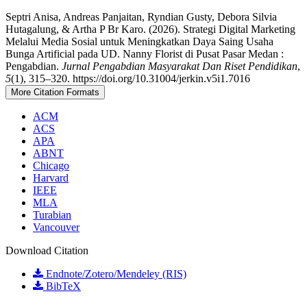
Septri Anisa, Andreas Panjaitan, Ryndian Gusty, Debora Silvia
Hutagalung, & Artha P Br Karo. (2026). Strategi Digital Marketing
Melalui Media Sosial untuk Meningkatkan Daya Saing Usaha
Bunga Artificial pada UD. Nanny Florist di Pusat Pasar Medan :
Pengabdian.
Jurnal Pengabdian Masyarakat Dan Riset Pendidikan
,
5
(1), 315–320. https://doi.org/10.31004/jerkin.v5i1.7016
More Citation Formats
ACM
ACS
APA
ABNT
Chicago
Harvard
IEEE
MLA
Turabian
Vancouver
Download Citation
Endnote/Zotero/Mendeley (RIS)
BibTeX