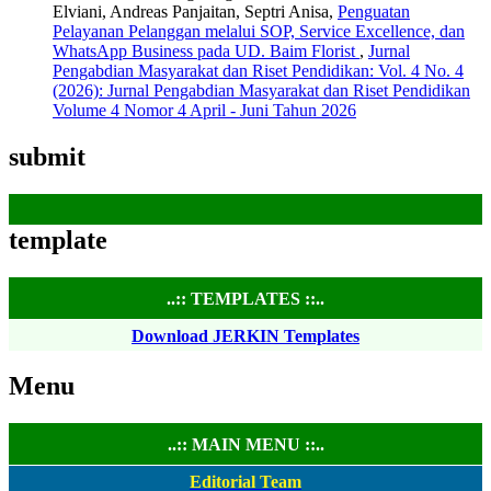
Elviani, Andreas Panjaitan, Septri Anisa,
Penguatan
Pelayanan Pelanggan melalui SOP, Service Excellence, dan
WhatsApp Business pada UD. Baim Florist
,
Jurnal
Pengabdian Masyarakat dan Riset Pendidikan: Vol. 4 No. 4
(2026): Jurnal Pengabdian Masyarakat dan Riset Pendidikan
Volume 4 Nomor 4 April - Juni Tahun 2026
submit
template
..:: TEMPLATES ::..
Download JERKIN Templates
Menu
..:: MAIN MENU ::..
Editorial Team