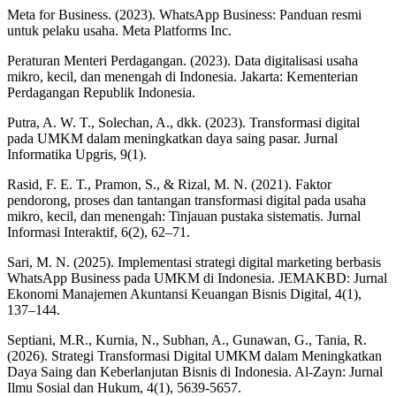
Meta for Business. (2023). WhatsApp Business: Panduan resmi
untuk pelaku usaha. Meta Platforms Inc.
Peraturan Menteri Perdagangan. (2023). Data digitalisasi usaha
mikro, kecil, dan menengah di Indonesia. Jakarta: Kementerian
Perdagangan Republik Indonesia.
Putra, A. W. T., Solechan, A., dkk. (2023). Transformasi digital
pada UMKM dalam meningkatkan daya saing pasar. Jurnal
Informatika Upgris, 9(1).
Rasid, F. E. T., Pramon, S., & Rizal, M. N. (2021). Faktor
pendorong, proses dan tantangan transformasi digital pada usaha
mikro, kecil, dan menengah: Tinjauan pustaka sistematis. Jurnal
Informasi Interaktif, 6(2), 62–71.
Sari, M. N. (2025). Implementasi strategi digital marketing berbasis
WhatsApp Business pada UMKM di Indonesia. JEMAKBD: Jurnal
Ekonomi Manajemen Akuntansi Keuangan Bisnis Digital, 4(1),
137–144.
Septiani, M.R., Kurnia, N., Subhan, A., Gunawan, G., Tania, R.
(2026). Strategi Transformasi Digital UMKM dalam Meningkatkan
Daya Saing dan Keberlanjutan Bisnis di Indonesia. Al-Zayn: Jurnal
Ilmu Sosial dan Hukum, 4(1), 5639-5657.