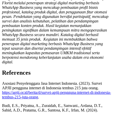
Florist melalui penerapan strategi digital marketing berbasis
WhatsApp Business yang mencakup pembuatan profil bisnis
profesional, katalog produk digital, dan penggunaan fitur otomasi
pesan. Pendekatan yang digunakan bersifat partisipatif, mencakup
survei dan analisis kebutuhan, pelatihan dan pendampingan
pembuatan konten produk. Hasil kegiatan menunjukkan
peningkatan signifikan dalam kemampuan mitra mengoperasikan
WhatsApp Business secara mandiri. Katalog digital berhasil
memuat 35 jenis produk. Kegiatan ini membuktikan bahwa
penerapan digital marketing berbasis WhatsApp Business yang
tepat sasaran dan disertai pendampingan intensif efektif
meningkatkan kapasitas pemasaran UMKM tradisional serta
berpotensi mendorong keberlanjutan usaha dalam era ekonomi
digital.
References
Asosiasi Penyelenggara Jasa Internet Indonesia. (2023). Survei
APJII pengguna internet di Indonesia tembus 215 juta orang.
https://apjii.or.id/berita/d/survei-apjii-pengguna-internet-di-indonesia-
tembus-215-juta-orang
.
Budi, E.S., Priyatna, A., Zuraidah, E., Sanwani., Ardana, D.T.,
Sahid, A.D., Pratama, G.R., Santosa, K.F., Irfan, M. (2024).