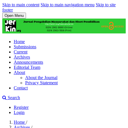
Skip to main content
Skip to main navigation menu
Skip to site
footer
Open Menu
Home
Submissions
Current
Archives
Announcements
Editorial Team
About
About the Journal
Privacy Statement
Contact
Search
Register
Login
Home
/
Archives
/