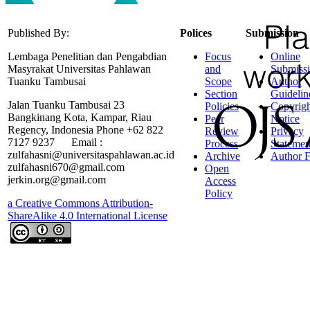
Published By:
Polices
Submission
Lembaga Penelitian dan Pengabdian
Focus
Online
Masyrakat Universitas Pahlawan
and
Submiss
Tuanku Tambusai
Scope
Author
Section
Guidelin
Jalan Tuanku Tambusai 23
Policies
Copyrigh
Bangkinang Kota, Kampar, Riau
Peer
Notice
Regency, Indonesia Phone +62 822
Review
Privacy
7127 9237 Email :
Process
Statemen
zulfahasni@universitaspahlawan.ac.id
Archive
Author F
zulfahasni670@gmail.com
Open
jerkin.org@gmail.com
Access
Policy
a Creative Commons Attribution-
ShareAlike 4.0 International License