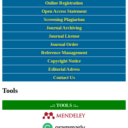
Online Registration
Open Access Statement
Screening Plagiarism
Journal Archiving
Journal License
Journal Order
Reference Management
Copyright Notice
Editorial Adress
Contact Us
Tools
..:: TOOLS ::..