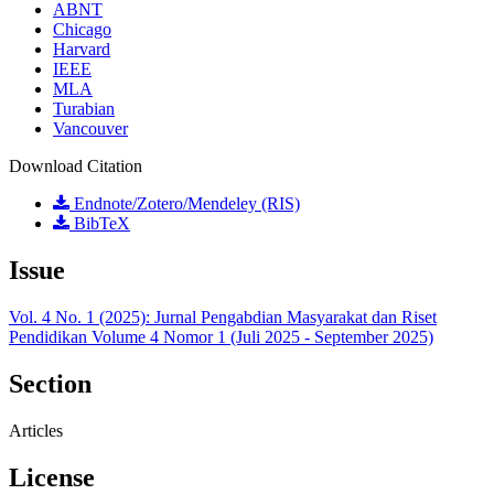
ABNT
Chicago
Harvard
IEEE
MLA
Turabian
Vancouver
Download Citation
Endnote/Zotero/Mendeley (RIS)
BibTeX
Issue
Vol. 4 No. 1 (2025): Jurnal Pengabdian Masyarakat dan Riset
Pendidikan Volume 4 Nomor 1 (Juli 2025 - September 2025)
Section
Articles
License