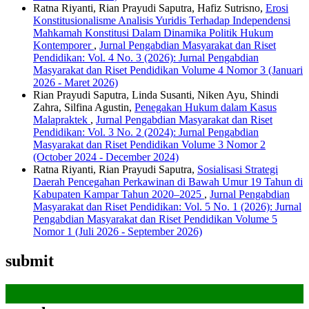
Ratna Riyanti, Rian Prayudi Saputra, Hafiz Sutrisno,
Erosi
Konstitusionalisme Analisis Yuridis Terhadap Independensi
Mahkamah Konstitusi Dalam Dinamika Politik Hukum
Kontemporer
,
Jurnal Pengabdian Masyarakat dan Riset
Pendidikan: Vol. 4 No. 3 (2026): Jurnal Pengabdian
Masyarakat dan Riset Pendidikan Volume 4 Nomor 3 (Januari
2026 - Maret 2026)
Rian Prayudi Saputra, Linda Susanti, Niken Ayu, Shindi
Zahra, Silfina Agustin,
Penegakan Hukum dalam Kasus
Malapraktek
,
Jurnal Pengabdian Masyarakat dan Riset
Pendidikan: Vol. 3 No. 2 (2024): Jurnal Pengabdian
Masyarakat dan Riset Pendidikan Volume 3 Nomor 2
(October 2024 - December 2024)
Ratna Riyanti, Rian Prayudi Saputra,
Sosialisasi Strategi
Daerah Pencegahan Perkawinan di Bawah Umur 19 Tahun di
Kabupaten Kampar Tahun 2020–2025
,
Jurnal Pengabdian
Masyarakat dan Riset Pendidikan: Vol. 5 No. 1 (2026): Jurnal
Pengabdian Masyarakat dan Riset Pendidikan Volume 5
Nomor 1 (Juli 2026 - September 2026)
submit