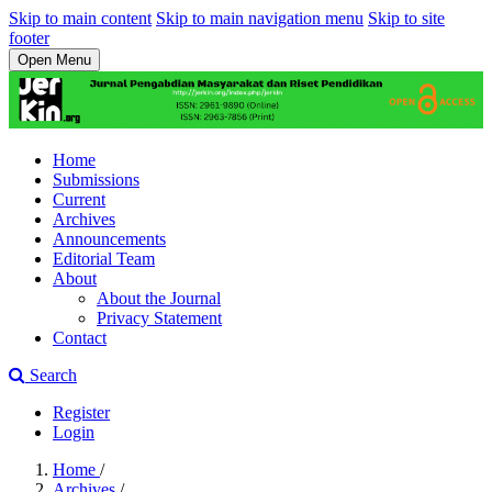
Skip to main content
Skip to main navigation menu
Skip to site
footer
Open Menu
Home
Submissions
Current
Archives
Announcements
Editorial Team
About
About the Journal
Privacy Statement
Contact
Search
Register
Login
Home
/
Archives
/