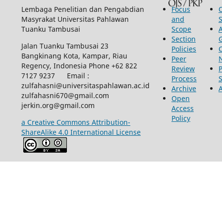
Lembaga Penelitian dan Pengabdian
Focus
Masyrakat Universitas Pahlawan
and
Tuanku Tambusai
Scope
Section
Jalan Tuanku Tambusai 23
Policies
Bangkinang Kota, Kampar, Riau
Peer
Regency, Indonesia Phone +62 822
Review
P
7127 9237 Email :
Process
zulfahasni@universitaspahlawan.ac.id
Archive
zulfahasni670@gmail.com
Open
jerkin.org@gmail.com
Access
Policy
a Creative Commons Attribution-
ShareAlike 4.0 International License