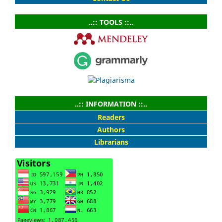
..:: TOOLS ::..
..:: INFORMATION ::..
Readers
Authors
Librarians