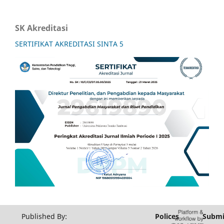
SK Akreditasi
SERTIFIKAT AKREDITASI SINTA 5
Published By:
Polices
Submi