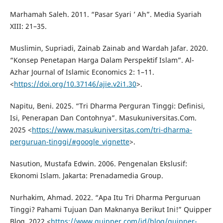
Marhamah Saleh. 2011. “Pasar Syari ’ Ah”. Media Syariah
XIII: 21–35.
Muslimin, Supriadi, Zainab Zainab and Wardah Jafar. 2020.
“Konsep Penetapan Harga Dalam Perspektif Islam”. Al-
Azhar Journal of Islamic Economics 2: 1–11.
<
https://doi.org/10.37146/ajie.v2i1.30
>.
Napitu, Beni. 2025. “Tri Dharma Perguran Tinggi: Definisi,
Isi, Penerapan Dan Contohnya”. Masukuniversitas.Com.
2025 <
https://www.masukuniversitas.com/tri-dharma-
perguruan-tinggi/#google_vignette
>.
Nasution, Mustafa Edwin. 2006. Pengenalan Ekslusif:
Ekonomi Islam. Jakarta: Prenadamedia Group.
Nurhakim, Ahmad. 2022. “Apa Itu Tri Dharma Perguruan
Tinggi? Pahami Tujuan Dan Maknanya Berikut Ini!” Quipper
Blog. 2022 <
https://www.quipper.com/id/blog/quipper-