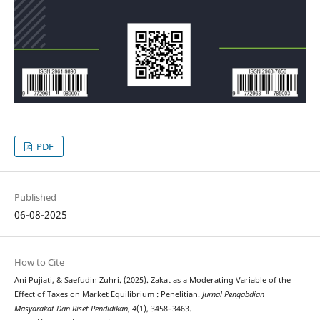
PDF
Published
06-08-2025
How to Cite
Ani Pujiati, & Saefudin Zuhri. (2025). Zakat as a Moderating Variable of the
Effect of Taxes on Market Equilibrium : Penelitian.
Jurnal Pengabdian
Masyarakat Dan Riset Pendidikan
,
4
(1), 3458–3463.