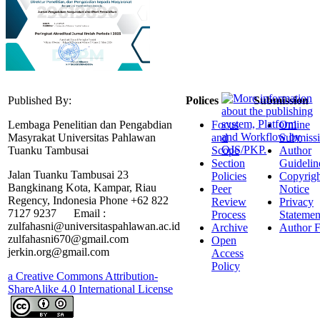
Published By:
Polices
Submission
Lembaga Penelitian dan Pengabdian
Focus
Online
Masyrakat Universitas Pahlawan
and
Submiss
Tuanku Tambusai
Scope
Author
Section
Guidelin
Jalan Tuanku Tambusai 23
Policies
Copyrigh
Bangkinang Kota, Kampar, Riau
Peer
Notice
Regency, Indonesia Phone +62 822
Review
Privacy
7127 9237 Email :
Process
Statemen
zulfahasni@universitaspahlawan.ac.id
Archive
Author F
zulfahasni670@gmail.com
Open
jerkin.org@gmail.com
Access
Policy
a Creative Commons Attribution-
ShareAlike 4.0 International License