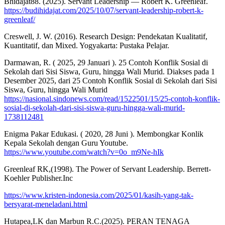
Bhidajat88. (2025). Servant Leadership — Robert K. Greenleaf.
https://budihidajat.com/2025/10/07/servant-leadership-robert-k-
greenleaf/
Creswell, J. W. (2016). Research Design: Pendekatan Kualitatif,
Kuantitatif, dan Mixed. Yogyakarta: Pustaka Pelajar.
Darmawan, R. ( 2025, 29 Januari ). 25 Contoh Konflik Sosial di
Sekolah dari Sisi Siswa, Guru, hingga Wali Murid. Diakses pada 1
Desember 2025, dari 25 Contoh Konflik Sosial di Sekolah dari Sisi
Siswa, Guru, hingga Wali Murid
https://nasional.sindonews.com/read/1522501/15/25-contoh-konflik-
sosial-di-sekolah-dari-sisi-siswa-guru-hingga-wali-murid-
1738112481
Enigma Pakar Edukasi. ( 2020, 28 Juni ). Membongkar Konlik
Kepala Sekolah dengan Guru Youtube.
https://www.youtube.com/watch?v=0o_m9Ne-hIk
Greenleaf RK,(1998). The Power of Servant Leadership. Berrett-
Koehler Publisher.Inc
https://www.kristen-indonesia.com/2025/01/kasih-yang-tak-
bersyarat-meneladani.html
Hutapea,LK dan Marbun R.C.(2025). PERAN TENAGA