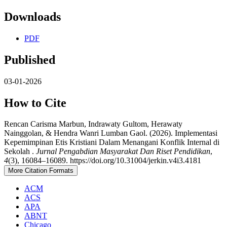
Downloads
PDF
Published
03-01-2026
How to Cite
Rencan Carisma Marbun, Indrawaty Gultom, Herawaty
Nainggolan, & Hendra Wanri Lumban Gaol. (2026). Implementasi
Kepemimpinan Etis Kristiani Dalam Menangani Konflik Internal di
Sekolah .
Jurnal Pengabdian Masyarakat Dan Riset Pendidikan
,
4
(3), 16084–16089. https://doi.org/10.31004/jerkin.v4i3.4181
More Citation Formats
ACM
ACS
APA
ABNT
Chicago