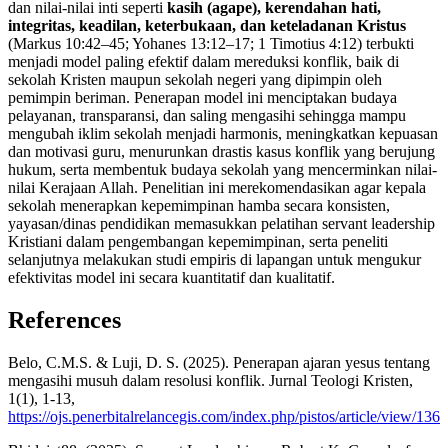
dan nilai-nilai inti seperti
kasih (agape), kerendahan hati,
integritas, keadilan, keterbukaan, dan keteladanan Kristus
(Markus 10:42–45; Yohanes 13:12–17; 1 Timotius 4:12) terbukti
menjadi model paling efektif dalam mereduksi konflik, baik di
sekolah Kristen maupun sekolah negeri yang dipimpin oleh
pemimpin beriman. Penerapan model ini menciptakan budaya
pelayanan, transparansi, dan saling mengasihi sehingga mampu
mengubah iklim sekolah menjadi harmonis, meningkatkan kepuasan
dan motivasi guru, menurunkan drastis kasus konflik yang berujung
hukum, serta membentuk budaya sekolah yang mencerminkan nilai-
nilai Kerajaan Allah. Penelitian ini merekomendasikan agar kepala
sekolah menerapkan kepemimpinan hamba secara konsisten,
yayasan/dinas pendidikan memasukkan pelatihan servant leadership
Kristiani dalam pengembangan kepemimpinan, serta peneliti
selanjutnya melakukan studi empiris di lapangan untuk mengukur
efektivitas model ini secara kuantitatif dan kualitatif.
References
Belo, C.M.S. & Luji, D. S. (2025). Penerapan ajaran yesus tentang
mengasihi musuh dalam resolusi konflik. Jurnal Teologi Kristen,
1(1), 1-13,
https://ojs.penerbitalrelancegis.com/index.php/pistos/article/view/136