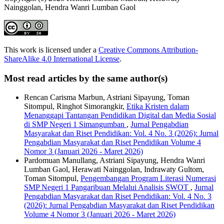
Nainggolan, Hendra Wanri Lumban Gaol
This work is licensed under a
Creative Commons Attribution-
ShareAlike 4.0 International License
.
Most read articles by the same author(s)
Rencan Carisma Marbun, Astriani Sipayung, Toman
Sitompul, Ringhot Simorangkir,
Etika Kristen dalam
Menanggapi Tantangan Pendidikan Digital dan Media Sosial
di SMP Negeri 1 Simangumban
,
Jurnal Pengabdian
Masyarakat dan Riset Pendidikan: Vol. 4 No. 3 (2026): Jurnal
Pengabdian Masyarakat dan Riset Pendidikan Volume 4
Nomor 3 (Januari 2026 - Maret 2026)
Pardomuan Manullang, Astriani Sipayung, Hendra Wanri
Lumban Gaol, Herawati Nainggolan, Indrawaty Gultom,
Toman Sitompul,
Pengembangan Program Literasi Numerasi
SMP Negeri 1 Pangaribuan Melalui Analisis SWOT
,
Jurnal
Pengabdian Masyarakat dan Riset Pendidikan: Vol. 4 No. 3
(2026): Jurnal Pengabdian Masyarakat dan Riset Pendidikan
Volume 4 Nomor 3 (Januari 2026 - Maret 2026)