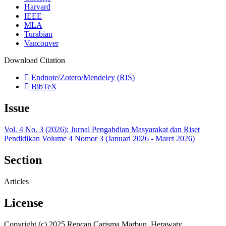
Harvard
IEEE
MLA
Turabian
Vancouver
Download Citation
Endnote/Zotero/Mendeley (RIS)
BibTeX
Issue
Vol. 4 No. 3 (2026): Jurnal Pengabdian Masyarakat dan Riset
Pendidikan Volume 4 Nomor 3 (Januari 2026 - Maret 2026)
Section
Articles
License
Copyright (c) 2025 Rencan Carisma Marbun, Herawaty