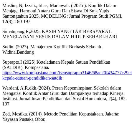
Muslim, N, Izzah., Irhas, Mariawati. ( 2025 ). Konflik Dalam
Menjaga Harmoni Antara Guru Dan Siswa Di Smk Yapis
Santongtahun 2025. MODELING: Jurnal Program Studi PGMI,
12(3), 180-197
Simatupang R,2025. KASIH YANG TAK BERSYARAT:
MENELADANI YESUS DALAM HIDUP SEHARI-HARI
Sudin. (2023). Manajemen Konflik Berbasis Sekolah.
Widina.Bandung
Suprapto.I (2025).Keteladanan Kepala Satuan Pendidikan
(SATDIK). Kompasiana.
https://www.kompasiana.com/isepsuprapto3146/68ae20f434777c29cb
kepala-satuan-pendidikan-satdik
Wardani, A.R,dkk.(2024). Peran Kepemimpinan Sekolah dalam
Mengatasi Konflik Antar Guru dan Dampaknya terhadap Kinerja
Institusi. Jurnal Insan Pendidikan dan Sosial Humaniora, 2(4), 182-
197
Zed, Mestika. (2014). Metode Penelitian Kepustakaan. Jakarta:
Yayasan Pustaka Obor.