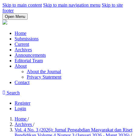
Skip to main content
Skip to main navigation menu
Skip to site
footer
Open Menu
Home
Submissions
Current
Archives
Announcements
Editorial Team
About
About the Journal
Privacy Statement
Contact
Search
Register
Login
Home
/
Archives
/
Vol. 4 No. 3 (2026): Jurnal Pengabdian Masyarakat dan Riset
Pendidikan Volume 4 Nomor 3 (Januari 2026 - Maret 2026)
/