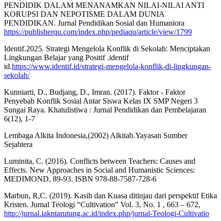
PENDIDIK DALAM MENANAMKAN NILAI-NILAI ANTI
KORUPSI DAN NEPOTISME DALAM DUNIA
PENDIDIKAN. Jurnal Pendidikan Sosial dan Humaniora
https://publisherqu.com/index.php/pediaqu/article/view/1799
Identif.2025. Strategi Mengelola Konflik di Sekolah: Menciptakan
Lingkungan Belajar yang Positif .identif
id.
https://www.identif.id/strategi-mengelola-konflik-di-lingkungan-
sekolah/
Kunniarti, D., Budjang, D., Imran. (2017). Faktor - Faktor
Penyebab Konflik Sosial Antar Siswa Kelas IX SMP Negeri 3
Sungai Raya. Khatulistiwa : Jurnal Pendidikan dan Pembelajaran
6(12), 1-7
Lembaga Alkita Indonesia,(2002) Alkitab.Yayasan Sumber
Sejahtera
Luminita, C. (2016). Conflicts between Teachers: Causes and
Effects. New Approaches in Social and Humanistic Sciences:
MEDIMOND, 89-93. ISBN 978-88-7587-728-6
Marbun, R,C. (2019). Kasih dan Kuasa ditinjau dari perspektif Etika
Kristen. Jurnal Teologi “Cultivation” Vol. 3, No. 1 , 663 – 672,
http://jurnal.iakntarutung.ac.id/index.php/jurnal-Teologi-Cultivatio