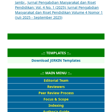
Jambi
,
Jurnal Pengabdian Masyarakat dan Riset
Pendidikan: Vol. 4 No. 1 (2025): Jurnal Pengabdian
Masyarakat dan Riset Pendidikan Volume 4 Nomor 1
(Juli 2025 - September 2025)
..:: TEMPLATES ::..
Download JERKIN Templates
..:: MAIN MENU ::..
Editorial Team
Reviewers
Peer Review Process
Focus & Scope
Indexing
Author's Guide