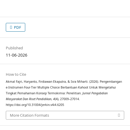
PDF
Published
11-06-2026
How to Cite
Akmal Fajri, Haryanto, Firdiawan Ekaputra, & Isra Miharti. (2026). Pengembangan
e-Instrumen Four-Tier Multiple Choice Berbantuan Kahoot Untuk Mengetahui
Tingkat Pemahaman Konsep Termokimia: Penelitian.
Jurnal Pengabdian
Masyarakat Dan Riset Pendidikan
,
4
(4), 27009–27014.
https://doi.org/10.31004/jerkin.v4i4.6205
More Citation Formats