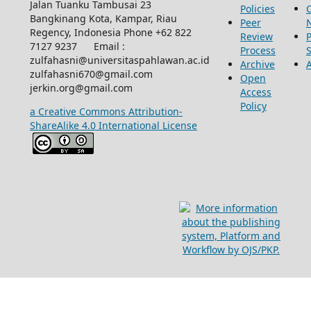
Jalan Tuanku Tambusai 23
Policies
Bangkinang Kota, Kampar, Riau
Peer
Regency, Indonesia Phone +62 822
Review
P
7127 9237 Email :
Process
zulfahasni@universitaspahlawan.ac.id
Archive
zulfahasni670@gmail.com
Open
jerkin.org@gmail.com
Access
Policy
a Creative Commons Attribution-
ShareAlike 4.0 International License