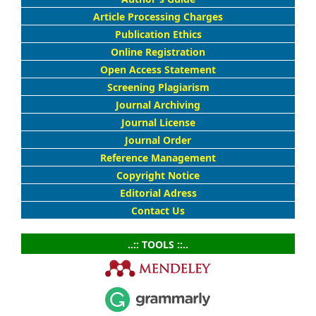
Article Processing Charges
Publication Ethics
Online Registration
Open Access Statement
Screening Plagiarism
Journal Archiving
Journal License
Journal Order
Reference Management
Copyright Notice
Editorial Adress
Contact Us
..:: TOOLS ::..