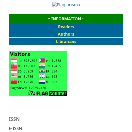
..:: INFORMATION ::..
Readers
Authors
Librarians
ISSN
E-ISSN