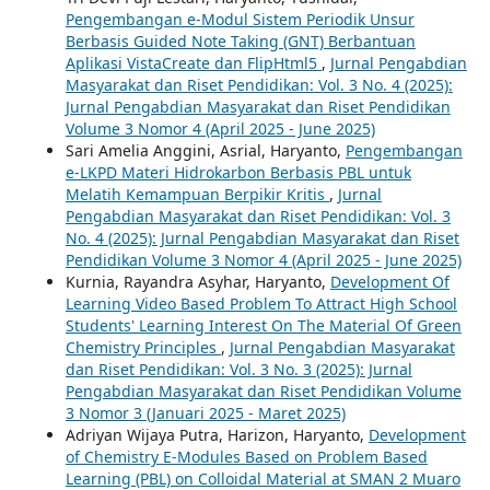
Pengembangan e-Modul Sistem Periodik Unsur
Berbasis Guided Note Taking (GNT) Berbantuan
Aplikasi VistaCreate dan FlipHtml5
,
Jurnal Pengabdian
Masyarakat dan Riset Pendidikan: Vol. 3 No. 4 (2025):
Jurnal Pengabdian Masyarakat dan Riset Pendidikan
Volume 3 Nomor 4 (April 2025 - June 2025)
Sari Amelia Anggini, Asrial, Haryanto,
Pengembangan
e-LKPD Materi Hidrokarbon Berbasis PBL untuk
Melatih Kemampuan Berpikir Kritis
,
Jurnal
Pengabdian Masyarakat dan Riset Pendidikan: Vol. 3
No. 4 (2025): Jurnal Pengabdian Masyarakat dan Riset
Pendidikan Volume 3 Nomor 4 (April 2025 - June 2025)
Kurnia, Rayandra Asyhar, Haryanto,
Development Of
Learning Video Based Problem To Attract High School
Students' Learning Interest On The Material Of Green
Chemistry Principles
,
Jurnal Pengabdian Masyarakat
dan Riset Pendidikan: Vol. 3 No. 3 (2025): Jurnal
Pengabdian Masyarakat dan Riset Pendidikan Volume
3 Nomor 3 (Januari 2025 - Maret 2025)
Adriyan Wijaya Putra, Harizon, Haryanto,
Development
of Chemistry E-Modules Based on Problem Based
Learning (PBL) on Colloidal Material at SMAN 2 Muaro