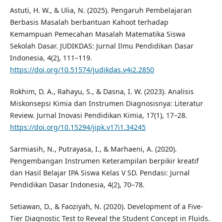
Astuti, H. W., & Ulia, N. (2025). Pengaruh Pembelajaran
Berbasis Masalah berbantuan Kahoot terhadap
Kemampuan Pemecahan Masalah Matematika Siswa
Sekolah Dasar. JUDIKDAS: Jurnal Ilmu Pendidikan Dasar
Indonesia, 4(2), 111–119.
https://doi.org/10.51574/judikdas.v4i2.2850
Rokhim, D. A., Rahayu, S., & Dasna, I. W. (2023). Analisis
Miskonsepsi Kimia dan Instrumen Diagnosisnya: Literatur
Review. Jurnal Inovasi Pendidikan Kimia, 17(1), 17–28.
https://doi.org/10.15294/jipk.v17i1.34245
Sarmiasih, N., Putrayasa, I., & Marhaeni, A. (2020).
Pengembangan Instrumen Keterampilan berpikir kreatif
dan Hasil Belajar IPA Siswa Kelas V SD. Pendasi: Jurnal
Pendidikan Dasar Indonesia, 4(2), 70–78.
Setiawan, D., & Faoziyah, N. (2020). Development of a Five-
Tier Diagnostic Test to Reveal the Student Concept in Fluids.