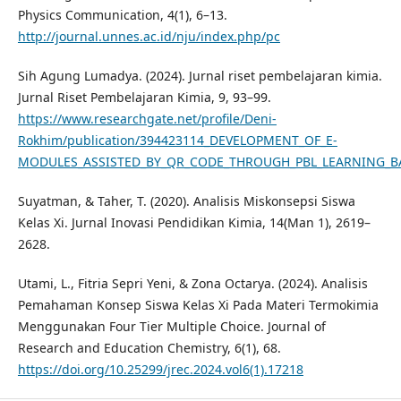
Physics Communication, 4(1), 6–13.
http://journal.unnes.ac.id/nju/index.php/pc
Sih Agung Lumadya. (2024). Jurnal riset pembelajaran kimia.
Jurnal Riset Pembelajaran Kimia, 9, 93–99.
https://www.researchgate.net/profile/Deni-
Rokhim/publication/394423114_DEVELOPMENT_OF_E-
MODULES_ASSISTED_BY_QR_CODE_THROUGH_PBL_LEARNING_BASE
Suyatman, & Taher, T. (2020). Analisis Miskonsepsi Siswa
Kelas Xi. Jurnal Inovasi Pendidikan Kimia, 14(Man 1), 2619–
2628.
Utami, L., Fitria Sepri Yeni, & Zona Octarya. (2024). Analisis
Pemahaman Konsep Siswa Kelas Xi Pada Materi Termokimia
Menggunakan Four Tier Multiple Choice. Journal of
Research and Education Chemistry, 6(1), 68.
https://doi.org/10.25299/jrec.2024.vol6(1).17218