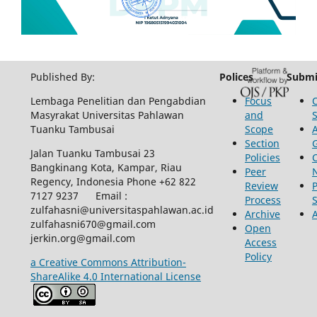
Published By:
Polices
Submi
Lembaga Penelitian dan Pengabdian
Focus
Masyrakat Universitas Pahlawan
and
Tuanku Tambusai
Scope
Section
Jalan Tuanku Tambusai 23
Policies
Bangkinang Kota, Kampar, Riau
Peer
Regency, Indonesia Phone +62 822
Review
P
7127 9237 Email :
Process
zulfahasni@universitaspahlawan.ac.id
Archive
zulfahasni670@gmail.com
Open
jerkin.org@gmail.com
Access
Policy
a Creative Commons Attribution-
ShareAlike 4.0 International License