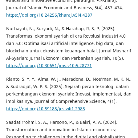
ethical and innovative economic paradigm. Al-Kharaj:
Journal of Islamic Economic and Business, 5(4), 457–474.
https://doi.org/10.24256/kharaj.v5i4.4387
Nurhayati, N., Suryadi, N., & Harahap, R. S. P. (2025).
Transformasi ekonomi syariah di era Revolusi Industri 4.0
dan 5.0: Optimalisasi artificial intelligence, big data, dan
blockchain untuk ekosistem keuangan halal. Jurnal Masharif
Al-Syariah: Jurnal Ekonomi dan Perbankan Syariah, 10(5).
https://doi.org/10.30651/jms.v10i5.28771
Rianto, S. Y. Y., Alma, W. J., Maradona, D., Noe’man, M. K. N.,
& Sudradjat, W. P. S. (2025). Sejarah peran teknologi dalam
perkembangan ekonomi syariah: Inovasi, implementasi, dan
implikasinya. Journal of Comprehensive Science, 4(1).
https://doi.org/10.59188/jcs.v4i1.2988
Saadatirrohmi, S. A., Harsono, P., & Bakri, A. A. (2024).
Transformation and innovation in Islamic economics:
Responding to challenges in the digital and globalization