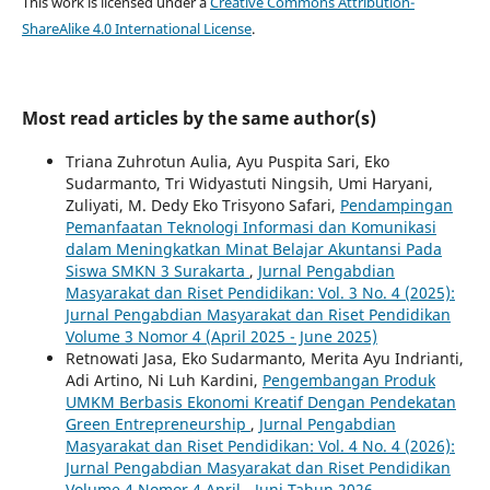
This work is licensed under a
Creative Commons Attribution-
ShareAlike 4.0 International License
.
Most read articles by the same author(s)
Triana Zuhrotun Aulia, Ayu Puspita Sari, Eko
Sudarmanto, Tri Widyastuti Ningsih, Umi Haryani,
Zuliyati, M. Dedy Eko Trisyono Safari,
Pendampingan
Pemanfaatan Teknologi Informasi dan Komunikasi
dalam Meningkatkan Minat Belajar Akuntansi Pada
Siswa SMKN 3 Surakarta
,
Jurnal Pengabdian
Masyarakat dan Riset Pendidikan: Vol. 3 No. 4 (2025):
Jurnal Pengabdian Masyarakat dan Riset Pendidikan
Volume 3 Nomor 4 (April 2025 - June 2025)
Retnowati Jasa, Eko Sudarmanto, Merita Ayu Indrianti,
Adi Artino, Ni Luh Kardini,
Pengembangan Produk
UMKM Berbasis Ekonomi Kreatif Dengan Pendekatan
Green Entrepreneurship
,
Jurnal Pengabdian
Masyarakat dan Riset Pendidikan: Vol. 4 No. 4 (2026):
Jurnal Pengabdian Masyarakat dan Riset Pendidikan
Volume 4 Nomor 4 April - Juni Tahun 2026