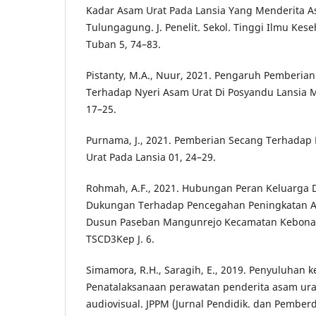
Kadar Asam Urat Pada Lansia Yang Menderita A
Tulungagung. J. Penelit. Sekol. Tinggi Ilmu Kes
Tuban 5, 74–83.
Pistanty, M.A., Nuur, 2021. Pengaruh Pemberia
Terhadap Nyeri Asam Urat Di Posyandu Lansia Me
17–25.
Purnama, J., 2021. Pemberian Secang Terhada
Urat Pada Lansia 01, 24–29.
Rohmah, A.F., 2021. Hubungan Peran Keluarga
Dukungan Terhadap Pencegahan Peningkatan As
Dusun Paseban Mangunrejo Kecamatan Kebon
TSCD3Kep J. 6.
Simamora, R.H., Saragih, E., 2019. Penyuluhan 
Penatalaksanaan perawatan penderita asam u
audiovisual. JPPM (Jurnal Pendidik. dan Pemberd