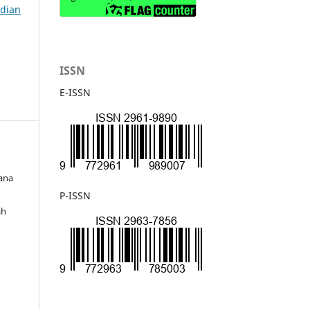
bdian
ISSN
E-ISSN
iana
,
P-ISSN
ah