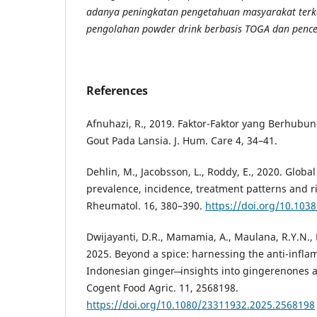
adanya peningkatan pengetahuan masyarakat terk
pengolahan powder drink berbasis TOGA dan penc
References
Afnuhazi, R., 2019. Faktor-Faktor yang Berhub
Gout Pada Lansia. J. Hum. Care 4, 34–41.
Dehlin, M., Jacobsson, L., Roddy, E., 2020. Globa
prevalence, incidence, treatment patterns and ris
Rheumatol. 16, 380–390.
https://doi.org/10.103
Dwijayanti, D.R., Mamamia, A., Maulana, R.Y.N.,
2025. Beyond a spice: harnessing the anti-infla
Indonesian ginger ̶ insights into gingerenones
Cogent Food Agric. 11, 2568198.
https://doi.org/10.1080/23311932.2025.2568198