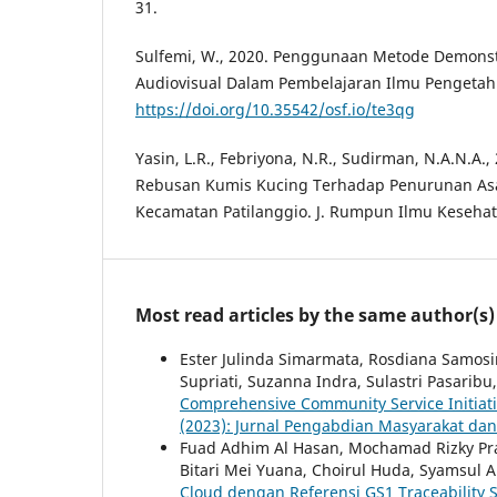
31.
Sulfemi, W., 2020. Penggunaan Metode Demons
Audiovisual Dalam Pembelajaran Ilmu Pengetahu
https://doi.org/10.35542/osf.io/te3qg
Yasin, L.R., Febriyona, N.R., Sudirman, N.A.N.A.
Rebusan Kumis Kucing Terhadap Penurunan As
Kecamatan Patilanggio. J. Rumpun Ilmu Kesehat.
Most read articles by the same author(s)
Ester Julinda Simarmata, Rosdiana Samosir, 
Supriati, Suzanna Indra, Sulastri Pasaribu,
Comprehensive Community Service Initiat
(2023): Jurnal Pengabdian Masyarakat da
Fuad Adhim Al Hasan, Mochamad Rizky Pr
Bitari Mei Yuana, Choirul Huda, Syamsul A
Cloud dengan Referensi GS1 Traceability 