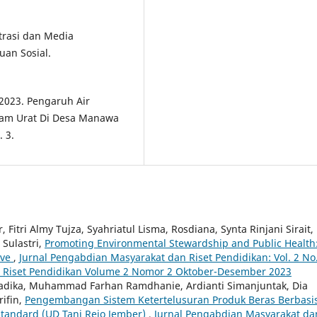
trasi dan Media
an Sosial.
, 2023. Pengaruh Air
am Urat Di Desa Manawa
 3.
Fitri Almy Tujza, Syahriatul Lisma, Rosdiana, Synta Rinjani Sirait,
 Sulastri,
Promoting Environmental Stewardship and Public Health
ive
,
Jurnal Pengabdian Masyarakat dan Riset Pendidikan: Vol. 2 No
n Riset Pendidikan Volume 2 Nomor 2 Oktober-Desember 2023
adika, Muhammad Farhan Ramdhanie, Ardianti Simanjuntak, Dia
rifin,
Pengembangan Sistem Ketertelusuran Produk Beras Berbasi
Standard (UD Tani Rejo Jember)
,
Jurnal Pengabdian Masyarakat da