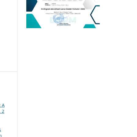
: A
. 2
s
n