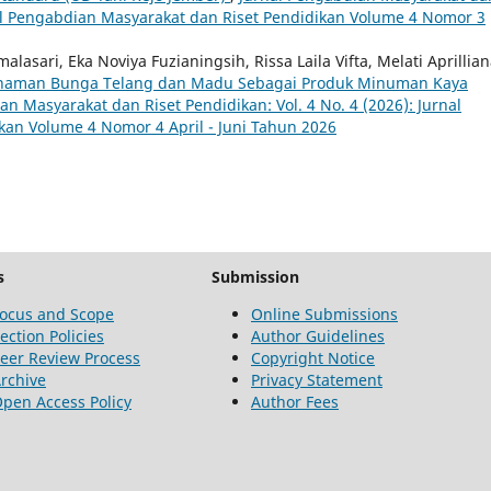
rnal Pengabdian Masyarakat dan Riset Pendidikan Volume 4 Nomor 3
lasari, Eka Noviya Fuzianingsih, Rissa Laila Vifta, Melati Aprillia
anaman Bunga Telang dan Madu Sebagai Produk Minuman Kaya
an Masyarakat dan Riset Pendidikan: Vol. 4 No. 4 (2026): Jurnal
an Volume 4 Nomor 4 April - Juni Tahun 2026
s
Submission
ocus and Scope
Online Submissions
ection Policies
Author Guidelines
eer Review Process
Copyright Notice
rchive
Privacy Statement
pen Access Policy
Author Fees