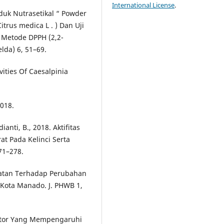
International License
.
oduk Nutrasetikal “ Powder
itrus medica L . ) Dan Uji
 Metode DPPH (2,2-
melda) 6, 51–69.
ivities Of Caesalpinia
2018.
ianti, B., 2018. Aktifitas
t Pada Kelinci Serta
271–278.
hatan Terhadap Perubahan
Kota Manado. J. PHWB 1,
Faktor Yang Mempengaruhi