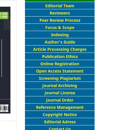
Editorial Team
Reviewers
Peer Review Process
Focus & Scope
Indexing
Author's Guide
Article Processing Charges
Publication Ethics
Online Registration
Open Access Statement
Screening Plagiarism
Journal Archiving
Journal License
Journal Order
Reference Management
Copyright Notice
Editorial Adress
Contact Us