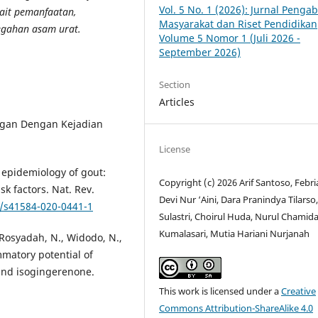
Vol. 5 No. 1 (2026): Jurnal Penga
ait pemanfaatan,
Masyarakat dan Riset Pendidikan
egahan asam urat.
Volume 5 Nomor 1 (Juli 2026 -
September 2026)
Section
Articles
ungan Dengan Kejadian
License
l epidemiology of gout:
Copyright (c) 2026 Arif Santoso, Febr
k factors. Nat. Rev.
Devi Nur ‘Aini, Dara Pranindya Tilarso
8/s41584-020-0441-1
Sulastri, Choirul Huda, Nurul Chamid
Kumalasari, Mutia Hariani Nurjanah
 Rosyadah, N., Widodo, N.,
mmatory potential of
 and isogingerenone.
This work is licensed under a
Creative
Commons Attribution-ShareAlike 4.0