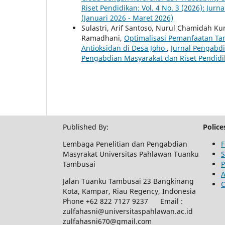
Riset Pendidikan: Vol. 4 No. 3 (2026): Ju
(Januari 2026 - Maret 2026)
Sulastri, Arif Santoso, Nurul Chamidah Kuma
Ramadhani,
Optimalisasi Pemanfaatan T
Antioksidan di Desa Joho
,
Jurnal Pengabdi
Pengabdian Masyarakat dan Riset Pendidik
Published By:
Police
Lembaga Penelitian dan Pengabdian
F
Masyrakat Universitas Pahlawan Tuanku
S
Tambusai
P
A
Jalan Tuanku Tambusai 23 Bangkinang
O
Kota, Kampar, Riau Regency, Indonesia
Phone +62 822 7127 9237 Email :
zulfahasni@universitaspahlawan.ac.id
zulfahasni670@gmail.com