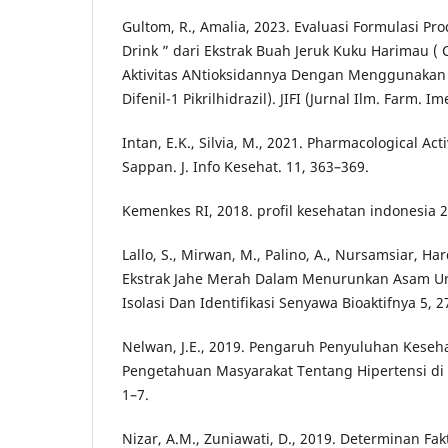
Gultom, R., Amalia, 2023. Evaluasi Formulasi Pr
Drink ” dari Ekstrak Buah Jeruk Kuku Harimau ( C
Aktivitas ANtioksidannya Dengan Menggunakan
Difenil-1 Pikrilhidrazil). JIFI (Jurnal Ilm. Farm. I
Intan, E.K., Silvia, M., 2021. Pharmacological Act
Sappan. J. Info Kesehat. 11, 363–369.
Kemenkes RI, 2018. profil kesehatan indonesia 
Lallo, S., Mirwan, M., Palino, A., Nursamsiar, Hard
Ekstrak Jahe Merah Dalam Menurunkan Asam Ura
Isolasi Dan Identifikasi Senyawa Bioaktifnya 5, 
Nelwan, J.E., 2019. Pengaruh Penyuluhan Kese
Pengetahuan Masyarakat Tentang Hipertensi di 
1–7.
Nizar, A.M., Zuniawati, D., 2019. Determinan 