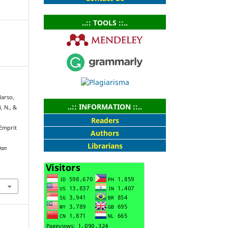
..:: TOOLS ::..
larso,
..:: INFORMATION ::..
, N., &
Readers
Emprit
Authors
Librarians
Dan