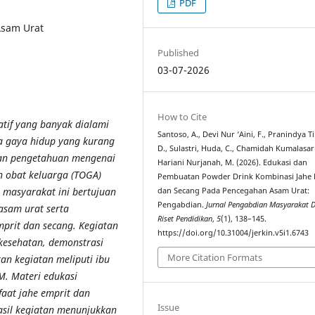
PDF
Asam Urat
Published
03-07-2026
How to Cite
tif yang banyak dialami
Santoso, A., Devi Nur ‘Aini, F., Pranindya Ti
a gaya hidup yang kurang
D., Sulastri, Huda, C., Chamidah Kumalasari
san pengetahuan mengenai
Hariani Nurjanah, M. (2026). Edukasi dan
 obat keluarga (TOGA)
Pembuatan Powder Drink Kombinasi Jahe 
masyarakat ini bertujuan
dan Secang Pada Pencegahan Asam Urat:
Pengabdian.
Jurnal Pengabdian Masyarakat 
sam urat serta
Riset Pendidikan
,
5
(1), 138–145.
prit dan secang. Kegiatan
https://doi.org/10.31004/jerkin.v5i1.6743
 kesehatan, demonstrasi
More Citation Formats
an kegiatan meliputi ibu
M. Materi edukasi
faat jahe emprit dan
Issue
asil kegiatan menunjukkan