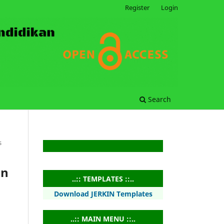
Register
Login
Search
s
an
..:: TEMPLATES ::..
Download JERKIN Templates
..:: MAIN MENU ::..