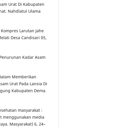
sam Urat Di Kabupaten
ehat. Nahdlatul Ulama
n Kompres Larutan Jahe
lati Desa Candisari 05,
p Penurunan Kadar Asam
 Dalam Memberikan
am Urat Pada Lansia Di
agung Kabupaten Dema.
kesehatan masyarakat :
rat menggunakan media
aya. Masyarakat) 6, 24–