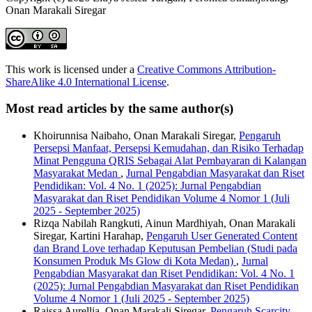
Onan Marakali Siregar
This work is licensed under a
Creative Commons Attribution-
ShareAlike 4.0 International License
.
Most read articles by the same author(s)
Khoirunnisa Naibaho, Onan Marakali Siregar,
Pengaruh
Persepsi Manfaat, Persepsi Kemudahan, dan Risiko Terhadap
Minat Pengguna QRIS Sebagai Alat Pembayaran di Kalangan
Masyarakat Medan
,
Jurnal Pengabdian Masyarakat dan Riset
Pendidikan: Vol. 4 No. 1 (2025): Jurnal Pengabdian
Masyarakat dan Riset Pendidikan Volume 4 Nomor 1 (Juli
2025 - September 2025)
Rizqa Nabilah Rangkuti, Ainun Mardhiyah, Onan Marakali
Siregar, Kartini Harahap,
Pengaruh User Generated Content
dan Brand Love terhadap Keputusan Pembelian (Studi pada
Konsumen Produk Ms Glow di Kota Medan)
,
Jurnal
Pengabdian Masyarakat dan Riset Pendidikan: Vol. 4 No. 1
(2025): Jurnal Pengabdian Masyarakat dan Riset Pendidikan
Volume 4 Nomor 1 (Juli 2025 - September 2025)
Raissa Aurellia, Onan Marakali Siregar,
Pengaruh Scarcity