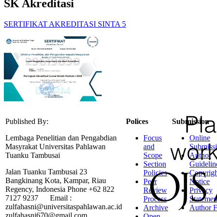
SK Akreditasi
SERTIFIKAT AKREDITASI SINTA 5
Published By:
Polices
Submission
Lembaga Penelitian dan Pengabdian
Focus
Online
Masyrakat Universitas Pahlawan
and
Submiss
Tuanku Tambusai
Scope
Author
Section
Guidelin
Jalan Tuanku Tambusai 23
Policies
Copyrigh
Bangkinang Kota, Kampar, Riau
Peer
Notice
Regency, Indonesia Phone +62 822
Review
Privacy
7127 9237 Email :
Process
Statemen
zulfahasni@universitaspahlawan.ac.id
Archive
Author F
zulfahasni670@gmail.com
Open