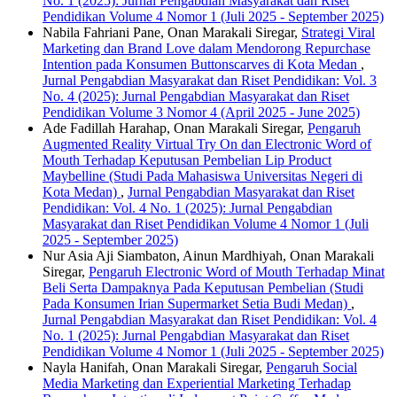
No. 1 (2025): Jurnal Pengabdian Masyarakat dan Riset
Pendidikan Volume 4 Nomor 1 (Juli 2025 - September 2025)
Nabila Fahriani Pane, Onan Marakali Siregar,
Strategi Viral
Marketing dan Brand Love dalam Mendorong Repurchase
Intention pada Konsumen Buttonscarves di Kota Medan
,
Jurnal Pengabdian Masyarakat dan Riset Pendidikan: Vol. 3
No. 4 (2025): Jurnal Pengabdian Masyarakat dan Riset
Pendidikan Volume 3 Nomor 4 (April 2025 - June 2025)
Ade Fadillah Harahap, Onan Marakali Siregar,
Pengaruh
Augmented Reality Virtual Try On dan Electronic Word of
Mouth Terhadap Keputusan Pembelian Lip Product
Maybelline (Studi Pada Mahasiswa Universitas Negeri di
Kota Medan)
,
Jurnal Pengabdian Masyarakat dan Riset
Pendidikan: Vol. 4 No. 1 (2025): Jurnal Pengabdian
Masyarakat dan Riset Pendidikan Volume 4 Nomor 1 (Juli
2025 - September 2025)
Nur Asia Aji Siambaton, Ainun Mardhiyah, Onan Marakali
Siregar,
Pengaruh Electronic Word of Mouth Terhadap Minat
Beli Serta Dampaknya Pada Keputusan Pembelian (Studi
Pada Konsumen Irian Supermarket Setia Budi Medan)
,
Jurnal Pengabdian Masyarakat dan Riset Pendidikan: Vol. 4
No. 1 (2025): Jurnal Pengabdian Masyarakat dan Riset
Pendidikan Volume 4 Nomor 1 (Juli 2025 - September 2025)
Nayla Hanifah, Onan Marakali Siregar,
Pengaruh Social
Media Marketing dan Experiential Marketing Terhadap