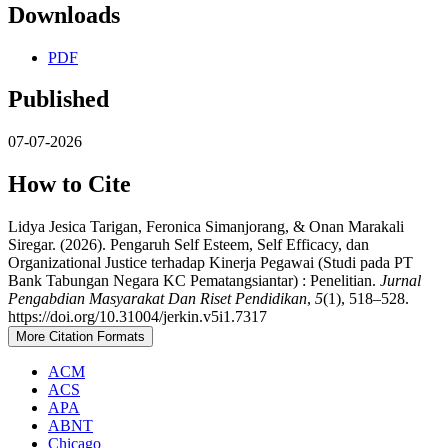
Downloads
PDF
Published
07-07-2026
How to Cite
Lidya Jesica Tarigan, Feronica Simanjorang, & Onan Marakali
Siregar. (2026). Pengaruh Self Esteem, Self Efficacy, dan
Organizational Justice terhadap Kinerja Pegawai (Studi pada PT
Bank Tabungan Negara KC Pematangsiantar) : Penelitian.
Jurnal
Pengabdian Masyarakat Dan Riset Pendidikan
,
5
(1), 518–528.
https://doi.org/10.31004/jerkin.v5i1.7317
More Citation Formats
ACM
ACS
APA
ABNT
Chicago