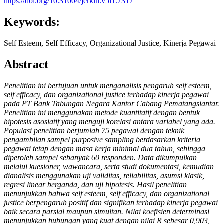
https://doi.org/10.31004/jerkin.v5i1.7317
Keywords:
Self Esteem, Self Efficacy, Organizational Justice, Kinerja Pegawai
Abstract
Penelitian ini bertujuan untuk menganalisis pengaruh self esteem,
self efficacy, dan organizational justice terhadap kinerja pegawai
pada PT Bank Tabungan Negara Kantor Cabang Pematangsiantar.
Penelitian ini menggunakan metode kuantitatif dengan bentuk
hipotesis asosiatif yang menguji korelasi antara variabel yang ada.
Populasi penelitian berjumlah 75 pegawai dengan teknik
pengambilan sampel purposive sampling berdasarkan kriteria
pegawai tetap dengan masa kerja minimal dua tahun, sehingga
diperoleh sampel sebanyak 60 responden. Data dikumpulkan
melalui kuesioner, wawancara, serta studi dokumentasi, kemudian
dianalisis menggunakan uji validitas, reliabilitas, asumsi klasik,
regresi linear berganda, dan uji hipotesis. Hasil penelitian
menunjukkan bahwa self esteem, self efficacy, dan organizational
justice berpengaruh positif dan signifikan terhadap kinerja pegawai
baik secara parsial maupun simultan. Nilai koefisien determinasi
menunjukkan hubungan yang kuat dengan nilai R sebesar 0,903,