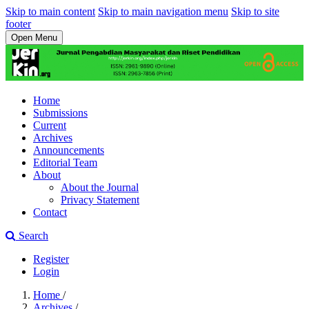
Skip to main content
Skip to main navigation menu
Skip to site
footer
Open Menu
Home
Submissions
Current
Archives
Announcements
Editorial Team
About
About the Journal
Privacy Statement
Contact
Search
Register
Login
Home
/
Archives
/