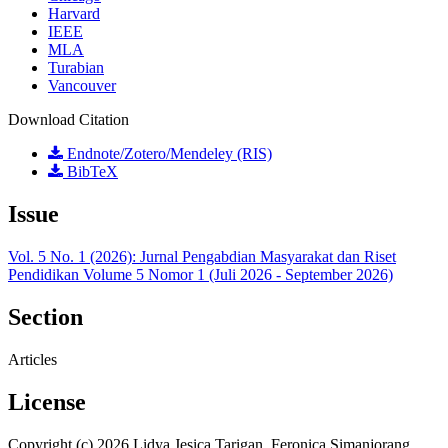
Harvard
IEEE
MLA
Turabian
Vancouver
Download Citation
Endnote/Zotero/Mendeley (RIS)
BibTeX
Issue
Vol. 5 No. 1 (2026): Jurnal Pengabdian Masyarakat dan Riset
Pendidikan Volume 5 Nomor 1 (Juli 2026 - September 2026)
Section
Articles
License
Copyright (c) 2026 Lidya Jesica Tarigan, Feronica Simanjorang,