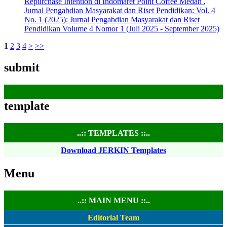
Repurchase Intention di Indomaret Point Coffee Medan
,
Jurnal Pengabdian Masyarakat dan Riset Pendidikan: Vol. 4
No. 1 (2025): Jurnal Pengabdian Masyarakat dan Riset
Pendidikan Volume 4 Nomor 1 (Juli 2025 - September 2025)
1
2
3
4
>
>>
submit
template
..:: TEMPLATES ::..
Download JERKIN Templates
Menu
..:: MAIN MENU ::..
Editorial Team