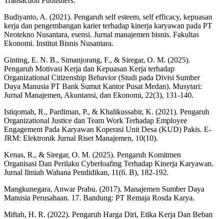
Transaction Publishers.
Budiyanto, A. (2021). Pengaruh self esteem, self efficacy, kepuasan
kerja dan pengembangan karier terhadap kinerja karyawan pada PT
Neotekno Nusantara, esensi. Jurnal manajemen bisnis. Fakultas
Ekonomi. Institut Bisnis Nusantara.
Ginting, E. N. B., Simanjorang, F., & Siregar, O. M. (2025).
Pengaruh Motivasi Kerja dan Kepuasan Kerja terhadap
Organizational Citizenship Behavior (Studi pada Divisi Sumber
Daya Manusia PT Bank Sumut Kantor Pusat Medan). Musytari:
Jurnal Manajemen, Akuntansi, dan Ekonomi, 22(3), 131-140.
Istiqomah, R., Pardiman, P., & Khalikussabir, K. (2021). Pengaruh
Organizational Justice dan Team Work Terhadap Employee
Engagement Pada Karyawan Koperasi Unit Desa (KUD) Pakis. E-
JRM: Elektronik Jurnal Riset Manajemen, 10(10).
Kenas, R., & Siregar, O. M. (2025). Pengaruh Komitmen
Organisasi Dan Perilaku Cyberloafing Terhadap Kinerja Karyawan.
Jurnal Ilmiah Wahana Pendidikan, 11(6. B), 182-192.
Mangkunegara, Anwar Prabu. (2017). Manajemen Sumber Daya
Manusia Perusahaan. 17. Bandung: PT Remaja Rosda Karya.
Miftah, H. R. (2022). Pengaruh Harga Diri, Etika Kerja Dan Beban