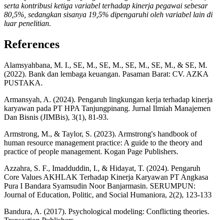
serta kontribusi ketiga variabel terhadap kinerja pegawai sebesar
80,5%, sedangkan sisanya 19,5% dipengaruhi oleh variabel lain di
luar penelitian.
References
Alamsyahbana, M. I., SE, M., SE, M., SE, M., SE, M., & SE, M.
(2022). Bank dan lembaga keuangan. Pasaman Barat: CV. AZKA
PUSTAKA.
Armansyah, A. (2024). Pengaruh lingkungan kerja terhadap kinerja
karyawan pada PT HPA Tanjungpinang. Jurnal Ilmiah Manajemen
Dan Bisnis (JIMBis), 3(1), 81-93.
Armstrong, M., & Taylor, S. (2023). Armstrong's handbook of
human resource management practice: A guide to the theory and
practice of people management. Kogan Page Publishers.
Azzahra, S. F., Imadduddin, I., & Hidayat, T. (2024). Pengaruh
Core Values AKHLAK Terhadap Kinerja Karyawan PT Angkasa
Pura I Bandara Syamsudin Noor Banjarmasin. SERUMPUN:
Journal of Education, Politic, and Social Humaniora, 2(2), 123-133
Bandura, A. (2017). Psychological modeling: Conflicting theories.