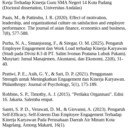
Kerja Terhadap Kinerja Guru SMA Negeri 14 Kota Padang
(Doctoral dissertation, Universitas Andalas)
Paais, M., & Pattiruhu, J. R. (2020). Effect of motivation,
leadership, and organizational culture on satisfaction and employee
performance. The journal of asian finance, economics and business,
7(8), 577-588.
Purba, N. A., Simanjorang, F., & Siregar, O. M. (2025). Pengaruh
Employee Engagement dan Work Load terhadap Kinerja Karyawan
(Studi pada Divisi K3 di PT. Salim Ivomas Pratama Lubuk Pakam).
Musytari: Jurnal Manajemen, Akuntansi, dan Ekonomi, 22(8), 31-
40.
Pratiwi, P. E., Asih, G. Y., & Sari, D. P. (2021). Penggunaan
Strength untuk Meningkatkan Engagement dan Kinerja Karyawan.
Philanthropy: Journal of Psychology, 5(1), 175-189.
Robbins, S. P., Timothy, A. J. (2015). "Perilaku Organisasi". Edisi
16. Jakarta. Salemba empat.
Santri, S. P. D., Verawati, D. M., & Giovanni, A. (2023). Pengaruh
Self-Efficacy, Self-Esteem Dan Employee Engagement Terhadap
Kinerja Karyawan Pada Perusahaan Daerah Air Minum Kota
Magelang. Among Makarti, 16(1).