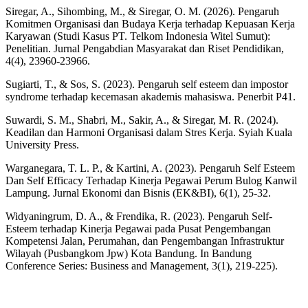
Siregar, A., Sihombing, M., & Siregar, O. M. (2026). Pengaruh
Komitmen Organisasi dan Budaya Kerja terhadap Kepuasan Kerja
Karyawan (Studi Kasus PT. Telkom Indonesia Witel Sumut):
Penelitian. Jurnal Pengabdian Masyarakat dan Riset Pendidikan,
4(4), 23960-23966.
Sugiarti, T., & Sos, S. (2023). Pengaruh self esteem dan impostor
syndrome terhadap kecemasan akademis mahasiswa. Penerbit P41.
Suwardi, S. M., Shabri, M., Sakir, A., & Siregar, M. R. (2024).
Keadilan dan Harmoni Organisasi dalam Stres Kerja. Syiah Kuala
University Press.
Warganegara, T. L. P., & Kartini, A. (2023). Pengaruh Self Esteem
Dan Self Efficacy Terhadap Kinerja Pegawai Perum Bulog Kanwil
Lampung. Jurnal Ekonomi dan Bisnis (EK&BI), 6(1), 25-32.
Widyaningrum, D. A., & Frendika, R. (2023). Pengaruh Self-
Esteem terhadap Kinerja Pegawai pada Pusat Pengembangan
Kompetensi Jalan, Perumahan, dan Pengembangan Infrastruktur
Wilayah (Pusbangkom Jpw) Kota Bandung. In Bandung
Conference Series: Business and Management, 3(1), 219-225).