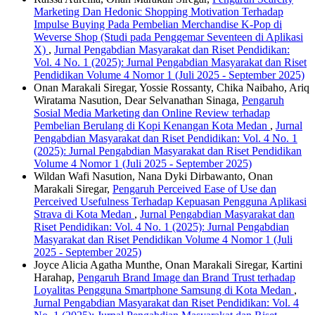
Marketing Dan Hedonic Shopping Motivation Terhadap
Impulse Buying Pada Pembelian Merchandise K-Pop di
Weverse Shop (Studi pada Penggemar Seventeen di Aplikasi
X)
,
Jurnal Pengabdian Masyarakat dan Riset Pendidikan:
Vol. 4 No. 1 (2025): Jurnal Pengabdian Masyarakat dan Riset
Pendidikan Volume 4 Nomor 1 (Juli 2025 - September 2025)
Onan Marakali Siregar, Yossie Rossanty, Chika Naibaho, Ariq
Wiratama Nasution, Dear Selvanathan Sinaga,
Pengaruh
Sosial Media Marketing dan Online Review terhadap
Pembelian Berulang di Kopi Kenangan Kota Medan
,
Jurnal
Pengabdian Masyarakat dan Riset Pendidikan: Vol. 4 No. 1
(2025): Jurnal Pengabdian Masyarakat dan Riset Pendidikan
Volume 4 Nomor 1 (Juli 2025 - September 2025)
Wildan Wafi Nasution, Nana Dyki Dirbawanto, Onan
Marakali Siregar,
Pengaruh Perceived Ease of Use dan
Perceived Usefulness Terhadap Kepuasan Pengguna Aplikasi
Strava di Kota Medan
,
Jurnal Pengabdian Masyarakat dan
Riset Pendidikan: Vol. 4 No. 1 (2025): Jurnal Pengabdian
Masyarakat dan Riset Pendidikan Volume 4 Nomor 1 (Juli
2025 - September 2025)
Joyce Alicia Agatha Munthe, Onan Marakali Siregar, Kartini
Harahap,
Pengaruh Brand Image dan Brand Trust terhadap
Loyalitas Pengguna Smartphone Samsung di Kota Medan
,
Jurnal Pengabdian Masyarakat dan Riset Pendidikan: Vol. 4