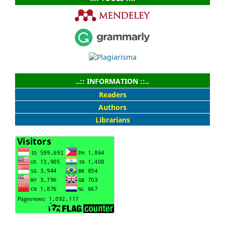
..:: INFORMATION ::..
Readers
Authors
Librarians