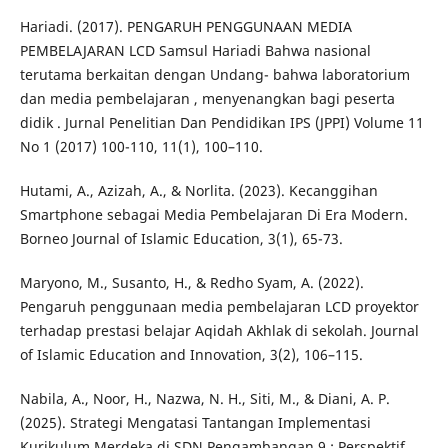
Hariadi. (2017). PENGARUH PENGGUNAAN MEDIA
PEMBELAJARAN LCD Samsul Hariadi Bahwa nasional
terutama berkaitan dengan Undang- bahwa laboratorium
dan media pembelajaran , menyenangkan bagi peserta
didik . Jurnal Penelitian Dan Pendidikan IPS (JPPI) Volume 11
No 1 (2017) 100-110, 11(1), 100–110.
Hutami, A., Azizah, A., & Norlita. (2023). Kecanggihan
Smartphone sebagai Media Pembelajaran Di Era Modern.
Borneo Journal of Islamic Education, 3(1), 65-73.
Maryono, M., Susanto, H., & Redho Syam, A. (2022).
Pengaruh penggunaan media pembelajaran LCD proyektor
terhadap prestasi belajar Aqidah Akhlak di sekolah. Journal
of Islamic Education and Innovation, 3(2), 106–115.
Nabila, A., Noor, H., Nazwa, N. H., Siti, M., & Diani, A. P.
(2025). Strategi Mengatasi Tantangan Implementasi
Kurikulum Merdeka di SDN Pengambangan 9 : Perspektif