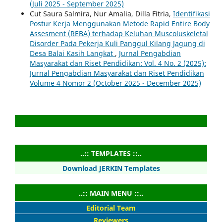
(Juli 2025 - September 2025)
Cut Saura Salmira, Nur Amalia, Dilla Fitria,
Identifikasi
Postur Kerja Menggunakan Metode Rapid Entire Body
Assesment (REBA) terhadap Keluhan Muscoluskeletal
Disorder Pada Pekerja Kuli Panggul Kilang Jagung di
Desa Balai Kasih Langkat
,
Jurnal Pengabdian
Masyarakat dan Riset Pendidikan: Vol. 4 No. 2 (2025):
Jurnal Pengabdian Masyarakat dan Riset Pendidikan
Volume 4 Nomor 2 (October 2025 - December 2025)
..:: TEMPLATES ::..
Download JERKIN Templates
..:: MAIN MENU ::..
Editorial Team
Reviewers