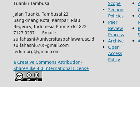
Tuanku Tambusai
Scope
Section
Jalan Tuanku Tambusai 23
Policies
Bangkinang Kota, Kampar, Riau
Peer
Regency, Indonesia Phone +62 822
Review
P
7127 9237 Email :
Process
zulfahasni@universitaspahlawan.ac.id
Archive
zulfahasni670@gmail.com
Open
jerkin.org@gmail.com
Access
Policy
a Creative Commons Attribution-
ShareAlike 4.0 International License