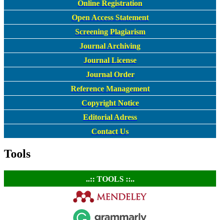
Online Registration
Open Access Statement
Screening Plagiarism
Journal Archiving
Journal License
Journal Order
Reference Management
Copyright Notice
Editorial Adress
Contact Us
Tools
..:: TOOLS ::..