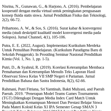
Nisrina, N., Gunawan, G., & Harjono, A. (2016). Pembelajaran
kooperatif dengan media virtual untuk peningkatan penguasaan
konsep fluida statis siswa. Jurnal Pendidikan Fisika dan Teknologi,
2(2), 66-72.
Prihartono, A. W., & Sos, S. (2016). Surat kabar & konvergensi
media (studi deskriptif kualitatif model konvergensi media pada
Solopos). Jurnal Channel, 4(1), 105-106.
Putra, E. E. (2022, August). Implementasi Kurikulum Merdeka
Untuk Pemulihan Pembelajaran. (Kurikulum Paradigma Baru di
Sekolah Penggerak). In Prosiding Seminar Nasional Pendidikan
Kimia (Vol. 1, No. 1, pp. 1-5).
Putri, D., & Syahrul, R. (2019). Korelasi Keterampilan Membaca
Pemahaman dan Keterampilan Menulis Teks Laporan Hasil
Observasi Siswa Kelas VII SMP Negeri 4 Pariaman. Jurnal
Pendidikan Bahasa dan Sastra Indonesia, 8(2), 62-66.
Rahmani, Putri Fitriana, Sri Yamtinah, Bakti Mulyani, and Paerah
Paerah. 2019. “Penerapan Model Teams Games Tournaments
(TGT) Dilengkapi Dengan Media Index Card Match Untuk
Meningkatkan Kemampuan Memori Dan Prestasi Belajar Siswa
Pada Materi Koloid Kelas XI IPA Semester Genap SMAN 3