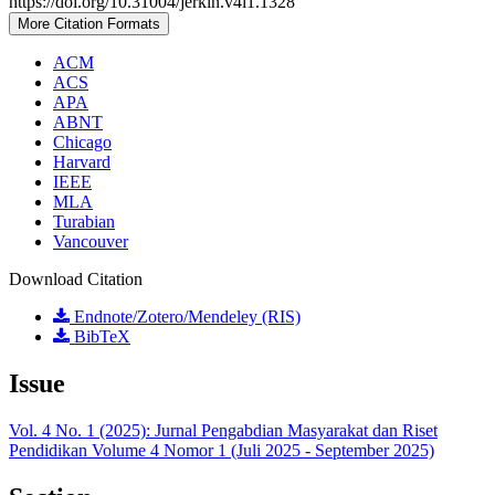
https://doi.org/10.31004/jerkin.v4i1.1328
More Citation Formats
ACM
ACS
APA
ABNT
Chicago
Harvard
IEEE
MLA
Turabian
Vancouver
Download Citation
Endnote/Zotero/Mendeley (RIS)
BibTeX
Issue
Vol. 4 No. 1 (2025): Jurnal Pengabdian Masyarakat dan Riset
Pendidikan Volume 4 Nomor 1 (Juli 2025 - September 2025)