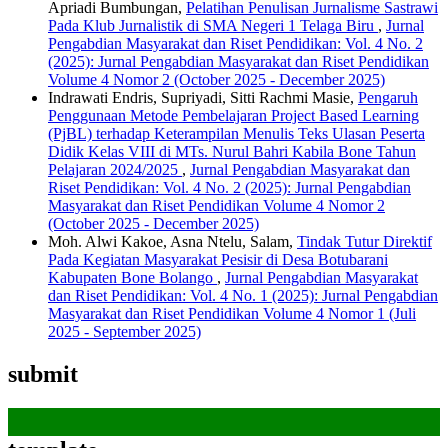
Apriadi Bumbungan,
Pelatihan Penulisan Jurnalisme Sastrawi
Pada Klub Jurnalistik di SMA Negeri 1 Telaga Biru
,
Jurnal
Pengabdian Masyarakat dan Riset Pendidikan: Vol. 4 No. 2
(2025): Jurnal Pengabdian Masyarakat dan Riset Pendidikan
Volume 4 Nomor 2 (October 2025 - December 2025)
Indrawati Endris, Supriyadi, Sitti Rachmi Masie,
Pengaruh
Penggunaan Metode Pembelajaran Project Based Learning
(PjBL) terhadap Keterampilan Menulis Teks Ulasan Peserta
Didik Kelas VIII di MTs. Nurul Bahri Kabila Bone Tahun
Pelajaran 2024/2025
,
Jurnal Pengabdian Masyarakat dan
Riset Pendidikan: Vol. 4 No. 2 (2025): Jurnal Pengabdian
Masyarakat dan Riset Pendidikan Volume 4 Nomor 2
(October 2025 - December 2025)
Moh. Alwi Kakoe, Asna Ntelu, Salam,
Tindak Tutur Direktif
Pada Kegiatan Masyarakat Pesisir di Desa Botubarani
Kabupaten Bone Bolango
,
Jurnal Pengabdian Masyarakat
dan Riset Pendidikan: Vol. 4 No. 1 (2025): Jurnal Pengabdian
Masyarakat dan Riset Pendidikan Volume 4 Nomor 1 (Juli
2025 - September 2025)
submit