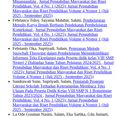
Minangandala
,
Jurnal Pengabdian Masyarakat dan Riset
Pendidikan: Vol. 4 No. 1 (2025): Jurnal Pengabdian
Masyarakat dan Riset Pendidikan Volume 4 Nomor 1 (Juli
2025 - September 2025)
Febrianca Toloy, Sayama Malabar, Salam,
Pembelajaran
Menulis Karya Ilmiah Berbasis Pendekatan Pembelajaran
Kontekstual
,
Jurnal Pengabdian Masyarakat dan Riset
Pendidikan: Vol. 4 No. 1 (2025): Jurnal Pengabdian
Masyarakat dan Riset Pendidikan Volume 4 Nomor 1 (Juli
2025 - September 2025)
Febrianty Oka, Supriyadi, Salam,
Penerapan Metode
Snowball Throwing dalam Pembelajaran Mengidentifikasi
Informasi Teks Eksplanasi pada Peserta didik kelas VIII SMP
Negeri 2 Duhiadaa Satap Tahun Pelajaran 2024/2025
,
Jurnal
Pengabdian Masyarakat dan Riset Pendidikan: Vol. 4 No. 1
(2025): Jurnal Pengabdian Masyarakat dan Riset Pendidikan
Volume 4 Nomor 1 (Juli 2025 - September 2025)
Sandrawati Sune, Supriyadi, Salam,
Pengaruh Program
Literasi Sekolah Terhadap Keterampilan Membaca Teks
Ulasan Pada Peserta Didik Kelas VIII SMP N 1 Botupingge
Tahun 2023/2024
,
Jurnal Pengabdian Masyarakat dan Riset
Pendidikan: Vol. 4 No. 1 (2025): Jurnal Pengabdian
Masyarakat dan Riset Pendidikan Volume 4 Nomor 1 (Juli
2025 - September 2025)
La Ode Gusman Nasiru, Salam, Eka Sartika, Gita Juniarti,