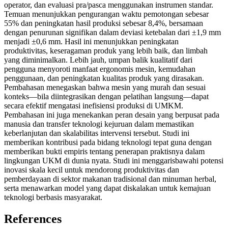
operator, dan evaluasi pra/pasca menggunakan instrumen standar.
Temuan menunjukkan pengurangan waktu pemotongan sebesar
55% dan peningkatan hasil produksi sebesar 8,4%, bersamaan
dengan penurunan signifikan dalam deviasi ketebalan dari ±1,9 mm
menjadi ±0,6 mm. Hasil ini menunjukkan peningkatan
produktivitas, keseragaman produk yang lebih baik, dan limbah
yang diminimalkan. Lebih jauh, umpan balik kualitatif dari
pengguna menyoroti manfaat ergonomis mesin, kemudahan
penggunaan, dan peningkatan kualitas produk yang dirasakan.
Pembahasan menegaskan bahwa mesin yang murah dan sesuai
konteks—bila diintegrasikan dengan pelatihan langsung—dapat
secara efektif mengatasi inefisiensi produksi di UMKM.
Pembahasan ini juga menekankan peran desain yang berpusat pada
manusia dan transfer teknologi kejuruan dalam memastikan
keberlanjutan dan skalabilitas intervensi tersebut. Studi ini
memberikan kontribusi pada bidang teknologi tepat guna dengan
memberikan bukti empiris tentang penerapan praktisnya dalam
lingkungan UKM di dunia nyata. Studi ini menggarisbawahi potensi
inovasi skala kecil untuk mendorong produktivitas dan
pemberdayaan di sektor makanan tradisional dan minuman herbal,
serta menawarkan model yang dapat diskalakan untuk kemajuan
teknologi berbasis masyarakat.
References