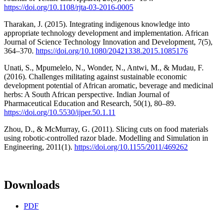
https://doi.org/10.1108/rjta-03-2016-0005
Tharakan, J. (2015). Integrating indigenous knowledge into
appropriate technology development and implementation. African
Journal of Science Technology Innovation and Development, 7(5),
364–370.
https://doi.org/10.1080/20421338.2015.1085176
Unati, S., Mpumelelo, N., Wonder, N., Antwi, M., & Mudau, F.
(2016). Challenges militating against sustainable economic
development potential of African aromatic, beverage and medicinal
herbs: A South African perspective. Indian Journal of
Pharmaceutical Education and Research, 50(1), 80–89.
https://doi.org/10.5530/ijper.50.1.11
Zhou, D., & McMurray, G. (2011). Slicing cuts on food materials
using robotic-controlled razor blade. Modelling and Simulation in
Engineering, 2011(1).
https://doi.org/10.1155/2011/469262
Downloads
PDF