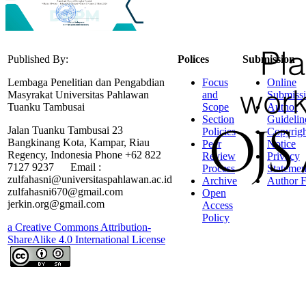
Published By:
Polices
Submission
Lembaga Penelitian dan Pengabdian
Focus
Online
Masyrakat Universitas Pahlawan
and
Submiss
Tuanku Tambusai
Scope
Author
Section
Guidelin
Jalan Tuanku Tambusai 23
Policies
Copyrigh
Bangkinang Kota, Kampar, Riau
Peer
Notice
Regency, Indonesia Phone +62 822
Review
Privacy
7127 9237 Email :
Process
Statemen
zulfahasni@universitaspahlawan.ac.id
Archive
Author F
zulfahasni670@gmail.com
Open
jerkin.org@gmail.com
Access
Policy
a Creative Commons Attribution-
ShareAlike 4.0 International License