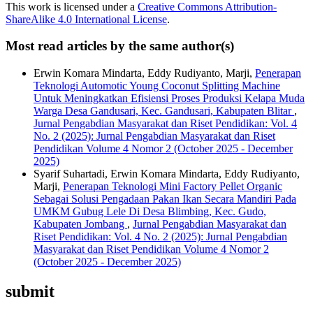
This work is licensed under a
Creative Commons Attribution-
ShareAlike 4.0 International License
.
Most read articles by the same author(s)
Erwin Komara Mindarta, Eddy Rudiyanto, Marji,
Penerapan
Teknologi Automotic Young Coconut Splitting Machine
Untuk Meningkatkan Efisiensi Proses Produksi Kelapa Muda
Warga Desa Gandusari, Kec. Gandusari, Kabupaten Blitar
,
Jurnal Pengabdian Masyarakat dan Riset Pendidikan: Vol. 4
No. 2 (2025): Jurnal Pengabdian Masyarakat dan Riset
Pendidikan Volume 4 Nomor 2 (October 2025 - December
2025)
Syarif Suhartadi, Erwin Komara Mindarta, Eddy Rudiyanto,
Marji,
Penerapan Teknologi Mini Factory Pellet Organic
Sebagai Solusi Pengadaan Pakan Ikan Secara Mandiri Pada
UMKM Gubug Lele Di Desa Blimbing, Kec. Gudo,
Kabupaten Jombang
,
Jurnal Pengabdian Masyarakat dan
Riset Pendidikan: Vol. 4 No. 2 (2025): Jurnal Pengabdian
Masyarakat dan Riset Pendidikan Volume 4 Nomor 2
(October 2025 - December 2025)
submit