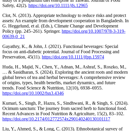
study of a postpartum diet enterprise in Taiwan. Journal of Food
Safety, 42(2).
https://doi.org/10.1111/jfs.12965
Clot, N. (2013). Appropriate technology to reduce risks and protect
assets: An example from development cooperation in Bangladesh. In
G. Heggelund, et al. (Eds.), Climate Change and Development
Policy (pp. 245–261). Springer.
https://doi.org/10.1007/978-3-319-
00639-0_21
Gayathry, K., & John, J. (2021). Functional beverages: Special
focus on anti-diabetic potential. Journal of Food Processing and
Preservation, 45(11).
https://doi.org/10.1111/jfpp.15974
Huda, H., Majid, N., Chen, Y., Adnan, M., Ashraf, S., Roszko, M.,
… & Sasidharan, S. (2024). Exploring the ancient roots and modern
global brews of tea and herbal beverages: A comprehensive review
of origins, types, health benefits, market dynamics, and future
trends. Food Science & Nutrition, 12(10), 6938–6955.
https://doi.org/10.1002/fsn3.4346
Kumari, S., Singh, P., Hazra, S., Sindhwani, R., & Singh, S. (2024).
Ocimum sanctum: The journey from sacred herb to functional food.
Recent Advances in Food Nutrition & Agriculture, 15(2), 83–102.
https://doi.org/10.2174/012772574x290140240130101117
Liu, Y., Ahmed, S., & Long, C. (2013). Ethnobotanical survey of