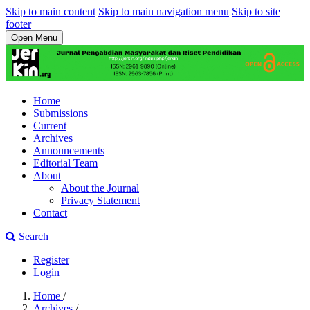
Skip to main content
Skip to main navigation menu
Skip to site
footer
Open Menu
Home
Submissions
Current
Archives
Announcements
Editorial Team
About
About the Journal
Privacy Statement
Contact
Search
Register
Login
Home
/
Archives
/