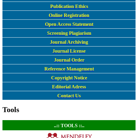
Publication Ethics
Online Registration
Open Access Statement
Screening Plagiarism
Journal Archiving
Journal License
Journal Order
Reference Management
Copyright Notice
Editorial Adress
Contact Us
Tools
..:: TOOLS ::..