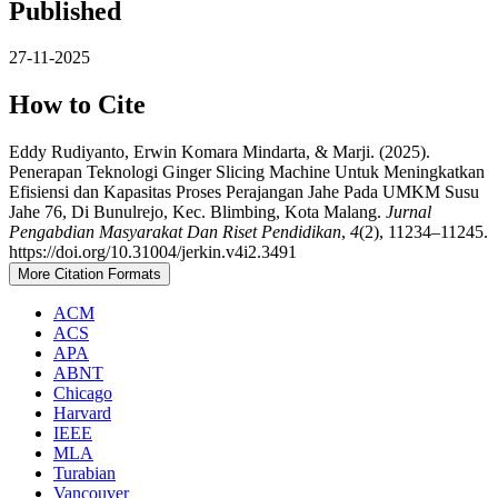
Published
27-11-2025
How to Cite
Eddy Rudiyanto, Erwin Komara Mindarta, & Marji. (2025).
Penerapan Teknologi Ginger Slicing Machine Untuk Meningkatkan
Efisiensi dan Kapasitas Proses Perajangan Jahe Pada UMKM Susu
Jahe 76, Di Bunulrejo, Kec. Blimbing, Kota Malang.
Jurnal
Pengabdian Masyarakat Dan Riset Pendidikan
,
4
(2), 11234–11245.
https://doi.org/10.31004/jerkin.v4i2.3491
More Citation Formats
ACM
ACS
APA
ABNT
Chicago
Harvard
IEEE
MLA
Turabian
Vancouver