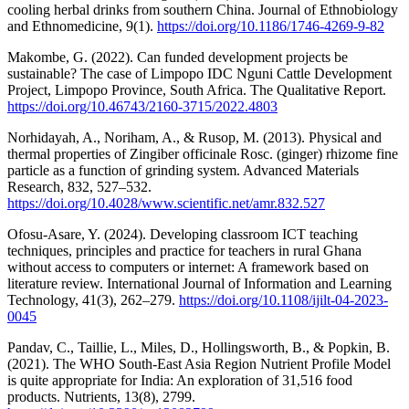
cooling herbal drinks from southern China. Journal of Ethnobiology
and Ethnomedicine, 9(1).
https://doi.org/10.1186/1746-4269-9-82
Makombe, G. (2022). Can funded development projects be
sustainable? The case of Limpopo IDC Nguni Cattle Development
Project, Limpopo Province, South Africa. The Qualitative Report.
https://doi.org/10.46743/2160-3715/2022.4803
Norhidayah, A., Noriham, A., & Rusop, M. (2013). Physical and
thermal properties of Zingiber officinale Rosc. (ginger) rhizome fine
particle as a function of grinding system. Advanced Materials
Research, 832, 527–532.
https://doi.org/10.4028/www.scientific.net/amr.832.527
Ofosu-Asare, Y. (2024). Developing classroom ICT teaching
techniques, principles and practice for teachers in rural Ghana
without access to computers or internet: A framework based on
literature review. International Journal of Information and Learning
Technology, 41(3), 262–279.
https://doi.org/10.1108/ijilt-04-2023-
0045
Pandav, C., Taillie, L., Miles, D., Hollingsworth, B., & Popkin, B.
(2021). The WHO South-East Asia Region Nutrient Profile Model
is quite appropriate for India: An exploration of 31,516 food
products. Nutrients, 13(8), 2799.