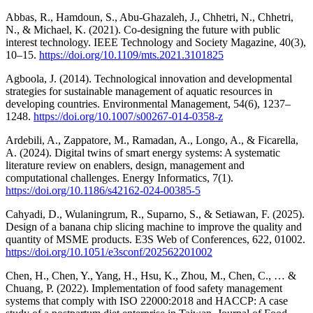
Abbas, R., Hamdoun, S., Abu-Ghazaleh, J., Chhetri, N., Chhetri,
N., & Michael, K. (2021). Co-designing the future with public
interest technology. IEEE Technology and Society Magazine, 40(3),
10–15.
https://doi.org/10.1109/mts.2021.3101825
Agboola, J. (2014). Technological innovation and developmental
strategies for sustainable management of aquatic resources in
developing countries. Environmental Management, 54(6), 1237–
1248.
https://doi.org/10.1007/s00267-014-0358-z
Ardebili, A., Zappatore, M., Ramadan, A., Longo, A., & Ficarella,
A. (2024). Digital twins of smart energy systems: A systematic
literature review on enablers, design, management and
computational challenges. Energy Informatics, 7(1).
https://doi.org/10.1186/s42162-024-00385-5
Cahyadi, D., Wulaningrum, R., Suparno, S., & Setiawan, F. (2025).
Design of a banana chip slicing machine to improve the quality and
quantity of MSME products. E3S Web of Conferences, 622, 01002.
https://doi.org/10.1051/e3sconf/202562201002
Chen, H., Chen, Y., Yang, H., Hsu, K., Zhou, M., Chen, C., … &
Chuang, P. (2022). Implementation of food safety management
systems that comply with ISO 22000:2018 and HACCP: A case