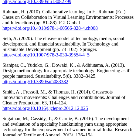
https://doi.org/10.3390/nu13082799
Rahman, H. (2010). Collaborative learning. In H. Rahman (Ed.),
Cases on Collaboration in Virtual Learning Environments: Processes
and Interactions (pp. 81–88). IGI Global.
https://doi.org/10.4018/978-1-60566-828-4.ch008
Seth, A. (2020). The elusive model of technology, media, social
development, and financial sustainability. In Technology and
Sustainable Development (pp. 73–102). Springer.
https://doi.org/10.1007/978-3-030-39554-4_5
Sianipar, C., Yudoko, G., Dowaki, K., & Adhiutama, A. (2013).
Design methodology for appropriate technology: Engineering as if
people mattered. Sustainability, 5(8), 3382–3425.
https://doi.org/10.3390/su5083382
Smith, A., Fressoli, M., & Thomas, H. (2014). Grassroots
innovation movements: Challenges and contributions. Journal of
Cleaner Production, 63, 114–124.
https://doi.org/10.1016/j.jclepro.2012.12.025
Sugathan, M., Cassidy, T., & Carnie, B. (2016). The development
and evaluation of a speciality handknitting yarn using appropriate
technology for the empowerment of women in rural India. Research
Journal of Textile and Apparel, 20(3), 136–154.