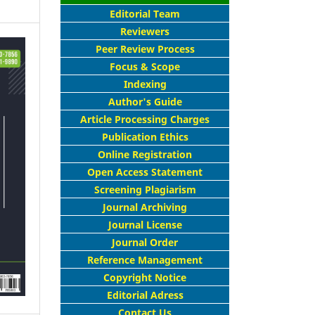
Editorial Team
Reviewers
Peer Review Process
Focus & Scope
Indexing
Author's Guide
Article Processing Charges
Publication Ethics
Online Registration
Open Access Statement
Screening Plagiarism
Journal Archiving
Journal License
Journal Order
Reference Management
Copyright Notice
Editorial Adress
Contact Us