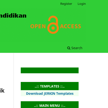
Register
Login
Search
..:: TEMPLATES ::..
ik
Download JERKIN Templates
..:: MAIN MENU ::..