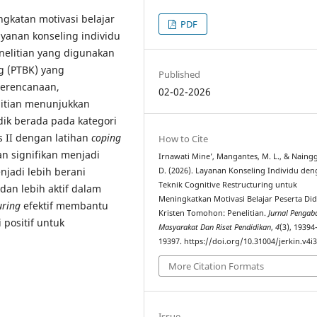
ngkatan motivasi belajar
PDF
ayanan konseling individu
nelitian yang digunakan
g (PTBK) yang
Published
perencanaan,
02-02-2026
elitian menunjukkan
idik berada pada kategori
s II dengan latihan
coping
How to Cite
an signifikan menjadi
Irnawati Mine’, Mangantes, M. L., & Naing
njadi lebih berani
D. (2026). Layanan Konseling Individu de
Teknik Cognitive Restructuring untuk
an lebih aktif dalam
Meningkatkan Motivasi Belajar Peserta Di
uring
efektif membantu
Kristen Tomohon: Penelitian.
Jurnal Pengab
 positif untuk
Masyarakat Dan Riset Pendidikan
,
4
(3), 19394
19397. https://doi.org/10.31004/jerkin.v4i
More Citation Formats
Issue