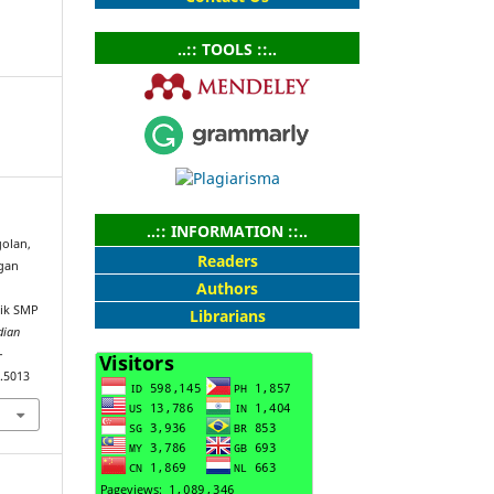
..:: TOOLS ::..
..:: INFORMATION ::..
golan,
Readers
ngan
Authors
dik SMP
Librarians
dian
–
3.5013