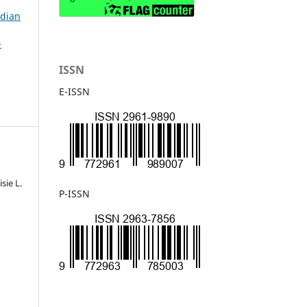
bdian
-
ISSN
E-ISSN
sie L.
P-ISSN