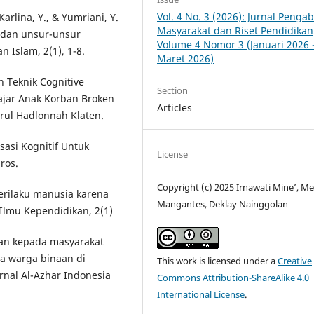
Vol. 4 No. 3 (2026): Jurnal Penga
Karlina, Y., & Yumriani, Y.
Masyarakat dan Riset Pendidikan
n dan unsur-unsur
Volume 4 Nomor 3 (Januari 2026 
 Islam, 2(1), 1-8.
Maret 2026)
n Teknik Cognitive
Section
ajar Anak Korban Broken
Articles
rul Hadlonnah Klaten.
sasi Kognitif Untuk
License
ros.
Copyright (c) 2025 Irnawati Mine’, Mei
erilaku manusia karena
Mangantes, Deklay Nainggolan
Ilmu Kependidikan, 2(1)
dian kepada masyarakat
a warga binaan di
This work is licensed under a
Creative
nal Al-Azhar Indonesia
Commons Attribution-ShareAlike 4.0
International License
.