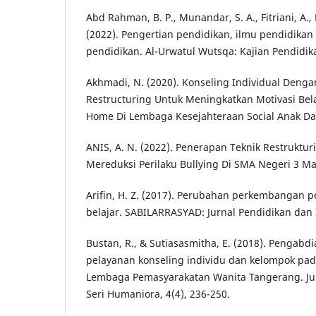
Abd Rahman, B. P., Munandar, S. A., Fitriani, A., 
(2022). Pengertian pendidikan, ilmu pendidika
pendidikan. Al-Urwatul Wutsqa: Kajian Pendidikan
Akhmadi, N. (2020). Konseling Individual Denga
Restructuring Untuk Meningkatkan Motivasi Bel
Home Di Lembaga Kesejahteraan Social Anak Da
ANIS, A. N. (2022). Penerapan Teknik Restrukturi
Mereduksi Perilaku Bullying Di SMA Negeri 3 Ma
Arifin, H. Z. (2017). Perubahan perkembangan p
belajar. SABILARRASYAD: Jurnal Pendidikan dan 
Bustan, R., & Sutiasasmitha, E. (2018). Pengab
pelayanan konseling individu dan kelompok pad
Lembaga Pemasyarakatan Wanita Tangerang. Jur
Seri Humaniora, 4(4), 236-250.