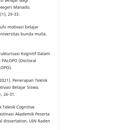
i Belajar Bagi
 Negeri Manado.
1), 29-33.
uhi motivasi belajar
niversitas bunda mulia.
rukturisasi Kognitif Dalam
8 PALOPO (Doctoral
LOPO).
 (2021). Penerapan Teknik
ivasi Belajar Siswa.
, 26-31.
 Teknik Cognitive
astinasi Akademik Peserta
l dissertation, UIN Raden