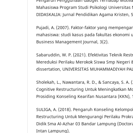
Pengaruh Penggunaan Gadget Terhadap Motivas
Mahasiswa Program Studi Psikologi Universitas
DIDASKALIA: Jurnal Pendidikan Agama Kristen, 5(
Pujadi, A. (2007). Faktor-faktor yang mempengar
mahasiswa: studi kasus pada fakultas ekonomi u
Business Management Journal, 3(2).
Sabaruddin, W. P. (2021). Efektivitas Teknik Rest
Mereduksi Perilaku Merokok Siswa Smp Negeri 
dissertation, UNIVERSITAS MUHAMMADIYAH PA
Sholekah, L., Nawantara, R. D., & Sancaya, S. A.
Cognitive Restructuring Untuk Meningkatkan Mot
Prosiding Konseling Kearifan Nusantara (KKN), 1
SULIGA, A. (2018). Pengaruh Konseling Kelompok
Restructuring Untuk Mengurangi Perilaku Prokr
Didik Sma Al-Azhar 03 Bandar Lampung (Doctora
Intan Lampung).