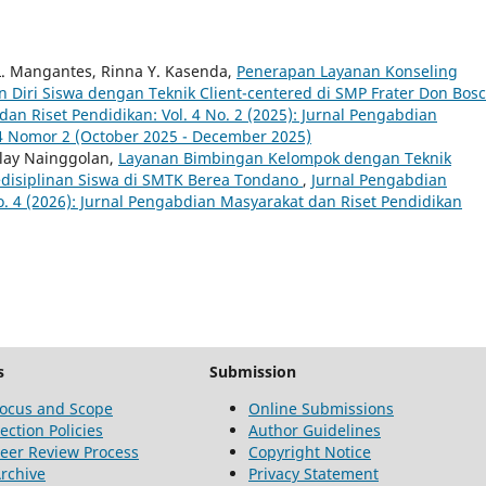
. Mangantes, Rinna Y. Kasenda,
Penerapan Layanan Konseling
Diri Siswa dengan Teknik Client-centered di SMP Frater Don Bos
an Riset Pendidikan: Vol. 4 No. 2 (2025): Jurnal Pengabdian
4 Nomor 2 (October 2025 - December 2025)
klay Nainggolan,
Layanan Bimbingan Kelompok dengan Teknik
edisiplinan Siswa di SMTK Berea Tondano
,
Jurnal Pengabdian
o. 4 (2026): Jurnal Pengabdian Masyarakat dan Riset Pendidikan
s
Submission
ocus and Scope
Online Submissions
ection Policies
Author Guidelines
eer Review Process
Copyright Notice
rchive
Privacy Statement