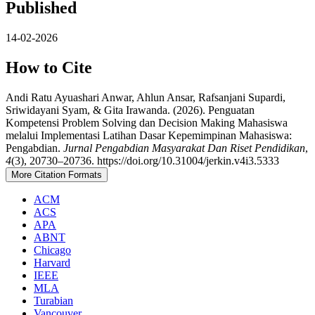
Published
14-02-2026
How to Cite
Andi Ratu Ayuashari Anwar, Ahlun Ansar, Rafsanjani Supardi,
Sriwidayani Syam, & Gita Irawanda. (2026). Penguatan
Kompetensi Problem Solving dan Decision Making Mahasiswa
melalui Implementasi Latihan Dasar Kepemimpinan Mahasiswa:
Pengabdian.
Jurnal Pengabdian Masyarakat Dan Riset Pendidikan
,
4
(3), 20730–20736. https://doi.org/10.31004/jerkin.v4i3.5333
More Citation Formats
ACM
ACS
APA
ABNT
Chicago
Harvard
IEEE
MLA
Turabian
Vancouver