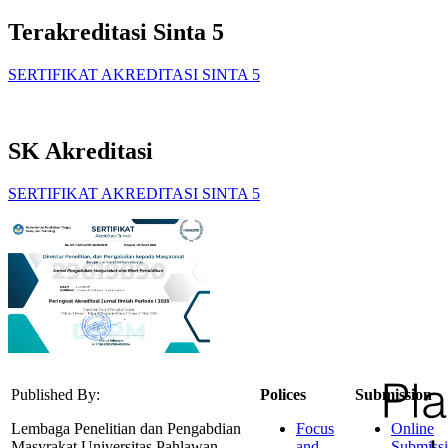
Terakreditasi Sinta 5
SERTIFIKAT AKREDITASI SINTA 5
SK Akreditasi
SERTIFIKAT AKREDITASI SINTA 5
Published By:
Polices
Submission
Lembaga Penelitian dan Pengabdian
Focus
Online
Masyrakat Universitas Pahlawan
and
Submiss