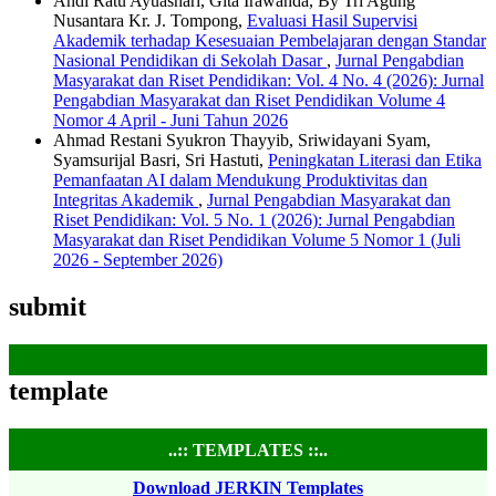
Andi Ratu Ayuashari, Gita Irawanda, By Tri Agung
Nusantara Kr. J. Tompong,
Evaluasi Hasil Supervisi
Akademik terhadap Kesesuaian Pembelajaran dengan Standar
Nasional Pendidikan di Sekolah Dasar
,
Jurnal Pengabdian
Masyarakat dan Riset Pendidikan: Vol. 4 No. 4 (2026): Jurnal
Pengabdian Masyarakat dan Riset Pendidikan Volume 4
Nomor 4 April - Juni Tahun 2026
Ahmad Restani Syukron Thayyib, Sriwidayani Syam,
Syamsurijal Basri, Sri Hastuti,
Peningkatan Literasi dan Etika
Pemanfaatan AI dalam Mendukung Produktivitas dan
Integritas Akademik
,
Jurnal Pengabdian Masyarakat dan
Riset Pendidikan: Vol. 5 No. 1 (2026): Jurnal Pengabdian
Masyarakat dan Riset Pendidikan Volume 5 Nomor 1 (Juli
2026 - September 2026)
submit
template
..:: TEMPLATES ::..
Download JERKIN Templates