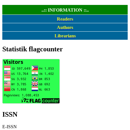
..:: INFORMATION ::..
Readers
Authors
Librarians
Statistik flagcounter
ISSN
E-ISSN