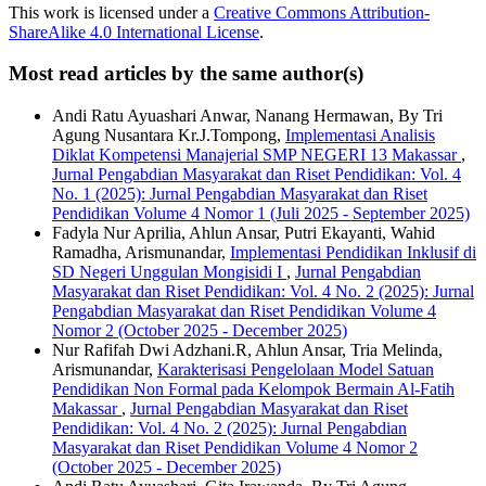
This work is licensed under a
Creative Commons Attribution-
ShareAlike 4.0 International License
.
Most read articles by the same author(s)
Andi Ratu Ayuashari Anwar, Nanang Hermawan, By Tri
Agung Nusantara Kr.J.Tompong,
Implementasi Analisis
Diklat Kompetensi Manajerial SMP NEGERI 13 Makassar
,
Jurnal Pengabdian Masyarakat dan Riset Pendidikan: Vol. 4
No. 1 (2025): Jurnal Pengabdian Masyarakat dan Riset
Pendidikan Volume 4 Nomor 1 (Juli 2025 - September 2025)
Fadyla Nur Aprilia, Ahlun Ansar, Putri Ekayanti, Wahid
Ramadha, Arismunandar,
Implementasi Pendidikan Inklusif di
SD Negeri Unggulan Mongisidi I
,
Jurnal Pengabdian
Masyarakat dan Riset Pendidikan: Vol. 4 No. 2 (2025): Jurnal
Pengabdian Masyarakat dan Riset Pendidikan Volume 4
Nomor 2 (October 2025 - December 2025)
Nur Rafifah Dwi Adzhani.R, Ahlun Ansar, Tria Melinda,
Arismunandar,
Karakterisasi Pengelolaan Model Satuan
Pendidikan Non Formal pada Kelompok Bermain Al-Fatih
Makassar
,
Jurnal Pengabdian Masyarakat dan Riset
Pendidikan: Vol. 4 No. 2 (2025): Jurnal Pengabdian
Masyarakat dan Riset Pendidikan Volume 4 Nomor 2
(October 2025 - December 2025)