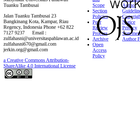
Tuanku Tambusai
Scope
Author
Section
Guidelin
Jalan Tuanku Tambusai 23
Policies
Copyrigh
Bangkinang Kota, Kampar, Riau
Peer
Notice
Regency, Indonesia Phone +62 822
Review
Privacy
7127 9237 Email :
Process
Statemen
zulfahasni@universitaspahlawan.ac.id
Archive
Author F
zulfahasni670@gmail.com
Open
jerkin.org@gmail.com
Access
Policy
a Creative Commons Attribution-
ShareAlike 4.0 International License