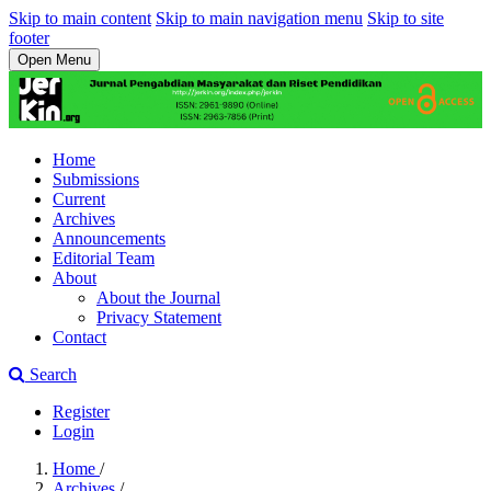
Skip to main content
Skip to main navigation menu
Skip to site
footer
Open Menu
Home
Submissions
Current
Archives
Announcements
Editorial Team
About
About the Journal
Privacy Statement
Contact
Search
Register
Login
Home
/
Archives
/