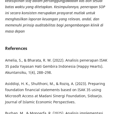
kedisiplinan staf dalam pertanggungjawaban kas bon sesuai
batas waktu yang ditetapkan. Kesimpulannya, penerapan SOP
ini secara konsisten merupakan prasyarat mutlak untuk
menghasilkan laporan keuangan yang relevan, andal, dan
memenuhi prinsip auditabilitas bagi pengembangan klinik di
masa depan
References
Amelia, S., & Bharata, R. W. (2022). Analisis penerapan ISAK
35 pada Yayasan Hati Gembira Indonesia (Happy Hearts).
Akuntansiku, 1(4), 288–298.
Asiddiqi, H. K., Shulthoni, M., & Roziq, A. (2023). Preparing
foundation financial statements based on ISAK 35 using
Microsoft Access at Madani Sinergi Foundation, Sidoarjo.
Journal of Islamic Economic Perspectives.
Burhan, M., & Monoarfa, R. (2025). Analisis implementasi