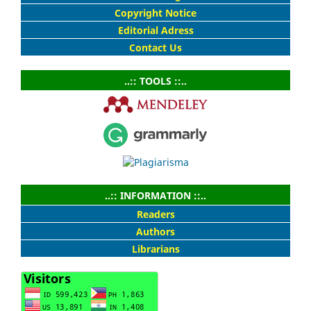
Copyright Notice
Editorial Adress
Contact Us
..:: TOOLS ::..
..:: INFORMATION ::..
Readers
Authors
Librarians