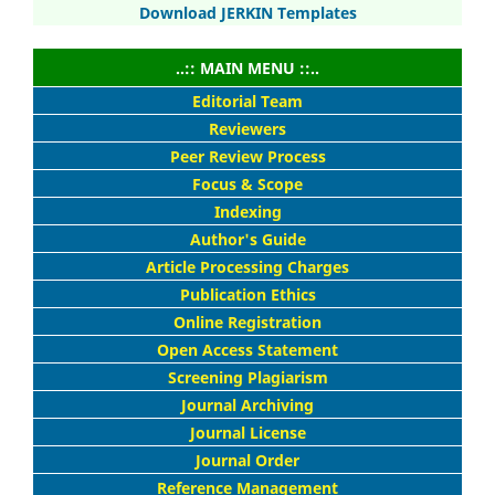
Download JERKIN Templates
..:: MAIN MENU ::..
Editorial Team
Reviewers
Peer Review Process
Focus & Scope
Indexing
Author's Guide
Article Processing Charges
Publication Ethics
Online Registration
Open Access Statement
Screening Plagiarism
Journal Archiving
Journal License
Journal Order
Reference Management