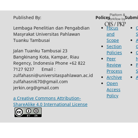
Published By:
Polices
Submi
Lembaga Penelitian dan Pengabdian
Focus
Masyrakat Universitas Pahlawan
and
Tuanku Tambusai
Scope
Section
Jalan Tuanku Tambusai 23
Policies
Bangkinang Kota, Kampar, Riau
Peer
Regency, Indonesia Phone +62 822
Review
P
7127 9237 Email :
Process
zulfahasni@universitaspahlawan.ac.id
Archive
zulfahasni670@gmail.com
Open
jerkin.org@gmail.com
Access
Policy
a Creative Commons Attribution-
ShareAlike 4.0 International License