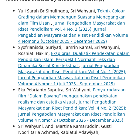
Yuli Sarah Br Sinulingga, Sri Wahyuni,
Teknik Colour
Grading dalam Membangun Suasana Menegangkan
alam Film Lisan
,
Jurnal Pengabdian Masyarakat dan
Riset Pendidikan: Vol. 4 No. 2 (2025): Jurnal
Pengabdian Masyarakat dan Riset Pendidikan Volume
4 Nomor 2 (October 2025 - December 2025)
Syofrianisda, Suriyati, Tamrin Kamal, Sri Wahyuni,
Rosniati Hakim,
Eksplorasi Dualistik Pendekatan dalam
Pendidikan Islam: Perspektif Normatif Teks dan
Dinamika Sosial Konstekstual
,
Jurnal Pengabdian
Masyarakat dan Riset Pendidikan: Vol. 4 No. 1 (2025):
Jurnal Pengabdian Masyarakat dan Riset Pendidikan
Volume 4 Nomor 1 (Juli 2025 - September 2025)
Eka Pebrianto Saputra, Sri Wahyuni,
Penyutradaraan
film “Dalam Bayang” menggunakan pendekatan
realisme dan estetika visual
,
Jurnal Pengabdian
Masyarakat dan Riset Pendidikan: Vol. 4 No. 2 (2025):
Jurnal Pengabdian Masyarakat dan Riset Pendidikan
Volume 4 Nomor 2 (October 2025 - December 2025)
Sri Wahyuni, Andi Martina Kamaruddin, Gusti
Noorlitaria Achmad, Rabiatul Adawiyah,