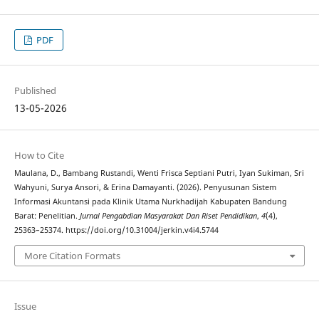
PDF
Published
13-05-2026
How to Cite
Maulana, D., Bambang Rustandi, Wenti Frisca Septiani Putri, Iyan Sukiman, Sri
Wahyuni, Surya Ansori, & Erina Damayanti. (2026). Penyusunan Sistem
Informasi Akuntansi pada Klinik Utama Nurkhadijah Kabupaten Bandung
Barat: Penelitian.
Jurnal Pengabdian Masyarakat Dan Riset Pendidikan
,
4
(4),
25363–25374. https://doi.org/10.31004/jerkin.v4i4.5744
More Citation Formats
Issue