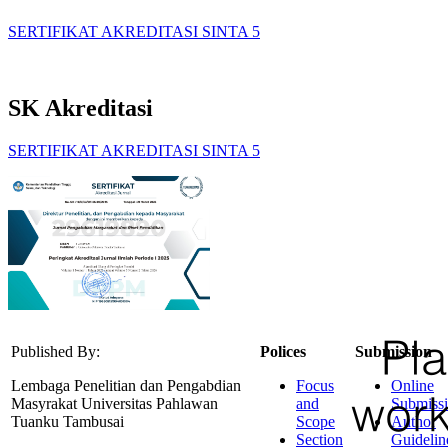
SERTIFIKAT AKREDITASI SINTA 5
SK Akreditasi
SERTIFIKAT AKREDITASI SINTA 5
Published By:
Polices
Submission
Lembaga Penelitian dan Pengabdian
Focus
Online
Masyrakat Universitas Pahlawan
and
Submiss
Tuanku Tambusai
Scope
Author
Section
Guidelin