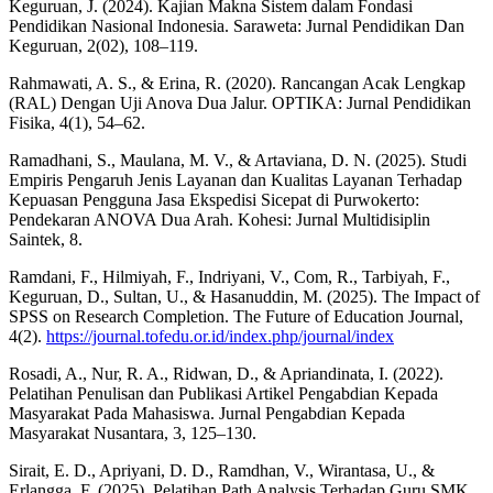
Keguruan, J. (2024). Kajian Makna Sistem dalam Fondasi
Pendidikan Nasional Indonesia. Saraweta: Jurnal Pendidikan Dan
Keguruan, 2(02), 108–119.
Rahmawati, A. S., & Erina, R. (2020). Rancangan Acak Lengkap
(RAL) Dengan Uji Anova Dua Jalur. OPTIKA: Jurnal Pendidikan
Fisika, 4(1), 54–62.
Ramadhani, S., Maulana, M. V., & Artaviana, D. N. (2025). Studi
Empiris Pengaruh Jenis Layanan dan Kualitas Layanan Terhadap
Kepuasan Pengguna Jasa Ekspedisi Sicepat di Purwokerto:
Pendekaran ANOVA Dua Arah. Kohesi: Jurnal Multidisiplin
Saintek, 8.
Ramdani, F., Hilmiyah, F., Indriyani, V., Com, R., Tarbiyah, F.,
Keguruan, D., Sultan, U., & Hasanuddin, M. (2025). The Impact of
SPSS on Research Completion. The Future of Education Journal,
4(2).
https://journal.tofedu.or.id/index.php/journal/index
Rosadi, A., Nur, R. A., Ridwan, D., & Apriandinata, I. (2022).
Pelatihan Penulisan dan Publikasi Artikel Pengabdian Kepada
Masyarakat Pada Mahasiswa. Jurnal Pengabdian Kepada
Masyarakat Nusantara, 3, 125–130.
Sirait, E. D., Apriyani, D. D., Ramdhan, V., Wirantasa, U., &
Erlangga, F. (2025). Pelatihan Path Analysis Terhadap Guru SMK