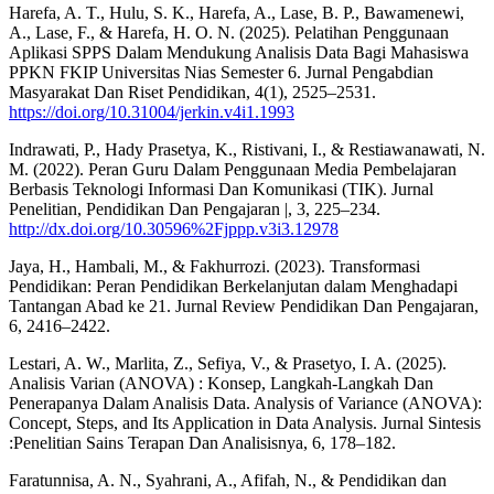
Harefa, A. T., Hulu, S. K., Harefa, A., Lase, B. P., Bawamenewi,
A., Lase, F., & Harefa, H. O. N. (2025). Pelatihan Penggunaan
Aplikasi SPPS Dalam Mendukung Analisis Data Bagi Mahasiswa
PPKN FKIP Universitas Nias Semester 6. Jurnal Pengabdian
Masyarakat Dan Riset Pendidikan, 4(1), 2525–2531.
https://doi.org/10.31004/jerkin.v4i1.1993
Indrawati, P., Hady Prasetya, K., Ristivani, I., & Restiawanawati, N.
M. (2022). Peran Guru Dalam Penggunaan Media Pembelajaran
Berbasis Teknologi Informasi Dan Komunikasi (TIK). Jurnal
Penelitian, Pendidikan Dan Pengajaran |, 3, 225–234.
http://dx.doi.org/10.30596%2Fjppp.v3i3.12978
Jaya, H., Hambali, M., & Fakhurrozi. (2023). Transformasi
Pendidikan: Peran Pendidikan Berkelanjutan dalam Menghadapi
Tantangan Abad ke 21. Jurnal Review Pendidikan Dan Pengajaran,
6, 2416–2422.
Lestari, A. W., Marlita, Z., Sefiya, V., & Prasetyo, I. A. (2025).
Analisis Varian (ANOVA) : Konsep, Langkah-Langkah Dan
Penerapanya Dalam Analisis Data. Analysis of Variance (ANOVA):
Concept, Steps, and Its Application in Data Analysis. Jurnal Sintesis
:Penelitian Sains Terapan Dan Analisisnya, 6, 178–182.
Faratunnisa, A. N., Syahrani, A., Afifah, N., & Pendidikan dan