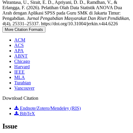
Wirantasa, U., Sirait, E. D., Apriyani, D. D., Ramdhan, V., &
Erlangga, F. (2026). Pelatihan Olah Data Statistik ANOVA Dua
Arah dengan Aplikasi SPSS pada Guru SMK di Jakarta Timur:
Pengabdian.
Jurnal Pengabdian Masyarakat Dan Riset Pendidikan
,
4
(4), 25331–25337. https://doi.org/10.31004/jerkin.v4i4.6226
More Citation Formats
ACM
ACS
APA
ABNT
Chicago
Harvard
IEEE
MLA
Turabian
Vancouver
Download Citation
Endnote/Zotero/Mendeley (RIS)
BibTeX
Issue