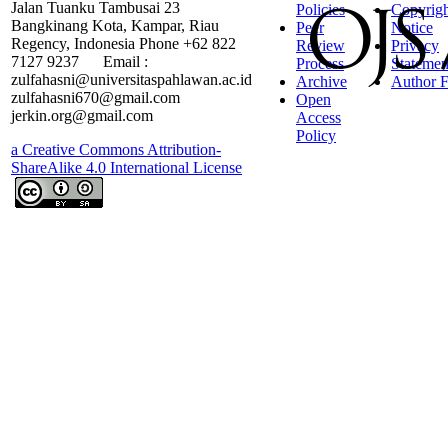
Jalan Tuanku Tambusai 23
Policies
Copyrigh
Bangkinang Kota, Kampar, Riau
Peer
Notice
Regency, Indonesia Phone +62 822
Review
Privacy
7127 9237 Email :
Process
Statemen
zulfahasni@universitaspahlawan.ac.id
Archive
Author F
zulfahasni670@gmail.com
Open
jerkin.org@gmail.com
Access
Policy
a Creative Commons Attribution-
ShareAlike 4.0 International License