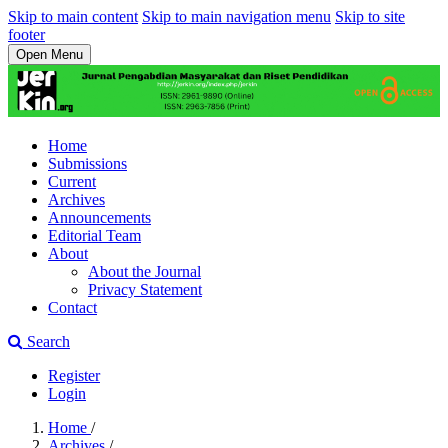
Skip to main content
Skip to main navigation menu
Skip to site
footer
Open Menu
Home
Submissions
Current
Archives
Announcements
Editorial Team
About
About the Journal
Privacy Statement
Contact
Search
Register
Login
Home
/
Archives
/