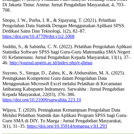
Di Jakarta Timur. Amma: Jurnal Pengabdian Masyarakat, 4, 703–
708.
Sitopu, J. W., Purba, I. R., & Sipayung, T. (2021). Pelatihan
Pengolahan Data Statistik Dengan Menggunakan Aplikasi SPSS.
Dedikasi Sains Dan Teknologi, 1(2), 82–87.
https://doi.org/10.47709/dst.v1i2.1068
Suddin, S., & Salsinha, C. N. (2022). Pelatihan Pengolahan Aplikasi
Statistika Software SPSS bagi Guru-Guru Matematika SMA Negeri
01 Kefamenanu. Jurnal Pengabdian Kepada Masyarakat, 13(1), 37–
46.
http://journal.upgris.ac.id/index.php/e-dimas
Suyono, S., Siregar, D., Zahra, K., & Abdurrahim, M. A. (2025).
Peningkatan Kompetensi Guru dalam Pengolahan Data
Menggunakan Microsoft Excel melalui Pelatihan di Kecamatan
Jatibarang Kabupaten Indramayu. Sarwahita : Jurnal Pengabdian
Kepada Masyarakat, 22(03), 376–386.
https://doi.org/10.21009/sarwahita.223.10
Wijaya, T. (2020). Peningkatan Kemampuan Pengolahan Data
Melalui Pelatihan Statistik dan Aplikasi Program SPSS bagi Guru-
Guru SMA di DIY. To Maega : Jurnal Pengabdian Masyarakat,
3(1), 31–35.
https://doi.org/10.35914/tomaega.v3i1.293