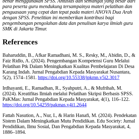
benar menggunakan SPSS. Antusias dan semangat yang besar dari
para peserta guru mendukung tersampainya materi pelatihan dan
penguasaan yang cepat dan tepat pada materi ANOVA Dua Arah
dengan SPSS. Penelitian ini memberikan kontribusi bagi
pengembangan pengolahan data dan penulisan karya ilmiah guru
SMK di Jakarta Timur.
References
Baharuddin, B., Afkar Ramadhani, M. S., Resky, M., Abidin, D., &
Faiz Ridlo, A. (2024). Pengembangan Kompetensi Guru Melalui
Pelatihan Ptk Dalam Meningkatkan Kualitas Pembelajaran Di Desa
Karang Indah. Jurnal Pengabdian Kepada Masyarakat Nusantara,
5(2), 1574–1581.
https://doi.org/10.55338/jpkmn.v5i2.3017
Irdhayanti, E., Ramadhan, R., Syahputri, A., & Mufrihah, M.
(2024). Kreatifitas Ilmiah melalui Pelatihan Skripsi Berbasis SPSS.
PaKMas: Jurnal Pengabdian Kepada Masyarakat, 4(1), 116–122.
https://doi.org/10.54259/pakmas.v4i1.2644
Fattah Nasution, A., Nur, I., & Harin Hanafi, M. (2024). Pendekatan
Sistem Dalam Meningkatkan Mutu Pendidikan. Edu Society: Jurnal
Pendidikan, Ilmu Sosial, Dan Pengabdian Kepada Masyarakat, 4,
1886–1894.