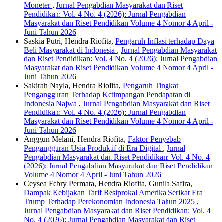
Moneter
,
Jurnal Pengabdian Masyarakat dan Riset
Pendidikan: Vol. 4 No. 4 (2026): Jurnal Pengabdian
Masyarakat dan Riset Pendidikan Volume 4 Nomor 4 April -
Juni Tahun 2026
Saskia Putri, Hendra Riofita,
Pengaruh Inflasi terhadap Daya
Beli Masyarakat di Indonesia
,
Jurnal Pengabdian Masyarakat
dan Riset Pendidikan: Vol. 4 No. 4 (2026): Jurnal Pengabdian
Masyarakat dan Riset Pendidikan Volume 4 Nomor 4 April -
Juni Tahun 2026
Sakirah Nayla, Hendra Riofita,
Pengaruh Tingkat
Pengangguran Terhadap Ketimpangan Pendapatan di
Indonesia Najwa
,
Jurnal Pengabdian Masyarakat dan Riset
Pendidikan: Vol. 4 No. 4 (2026): Jurnal Pengabdian
Masyarakat dan Riset Pendidikan Volume 4 Nomor 4 April -
Juni Tahun 2026
Anggun Melani, Hendra Riofita,
Faktor Penyebab
Pengangguran Usia Produktif di Era Digital
,
Jurnal
Pengabdian Masyarakat dan Riset Pendidikan: Vol. 4 No. 4
(2026): Jurnal Pengabdian Masyarakat dan Riset Pendidikan
Volume 4 Nomor 4 April - Juni Tahun 2026
Ceysea Febry Permata, Hendra Riofita, Gunila Safira,
Dampak Kebijakan Tarif Resiprokal Amerika Serikat Era
Trump Terhadap Perekonomian Indonesia Tahun 2025
,
Jurnal Pengabdian Masyarakat dan Riset Pendidikan: Vol. 4
No. 4 (2026): Jurnal Pengabdian Masyarakat dan Riset