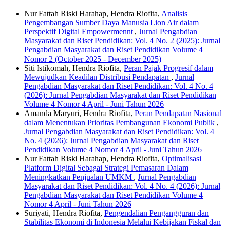
Nur Fattah Riski Harahap, Hendra Riofita,
Analisis
Pengembangan Sumber Daya Manusia Lion Air dalam
Perspektif Digital Empowermennt
,
Jurnal Pengabdian
Masyarakat dan Riset Pendidikan: Vol. 4 No. 2 (2025): Jurnal
Pengabdian Masyarakat dan Riset Pendidikan Volume 4
Nomor 2 (October 2025 - December 2025)
Siti Istikomah, Hendra Riofita,
Peran Pajak Progresif dalam
Mewujudkan Keadilan Distribusi Pendapatan
,
Jurnal
Pengabdian Masyarakat dan Riset Pendidikan: Vol. 4 No. 4
(2026): Jurnal Pengabdian Masyarakat dan Riset Pendidikan
Volume 4 Nomor 4 April - Juni Tahun 2026
Amanda Maryuri, Hendra Riofita,
Peran Pendapatan Nasional
dalam Menentukan Prioritas Pembangunan Ekonomi Publik
,
Jurnal Pengabdian Masyarakat dan Riset Pendidikan: Vol. 4
No. 4 (2026): Jurnal Pengabdian Masyarakat dan Riset
Pendidikan Volume 4 Nomor 4 April - Juni Tahun 2026
Nur Fattah Riski Harahap, Hendra Riofita,
Optimalisasi
Platform Digital Sebagai Strategi Pemasaran Dalam
Meningkatkan Penjualan UMKM
,
Jurnal Pengabdian
Masyarakat dan Riset Pendidikan: Vol. 4 No. 4 (2026): Jurnal
Pengabdian Masyarakat dan Riset Pendidikan Volume 4
Nomor 4 April - Juni Tahun 2026
Suriyati, Hendra Riofita,
Pengendalian Pengangguran dan
Stabilitas Ekonomi di Indonesia Melalui Kebijakan Fiskal dan