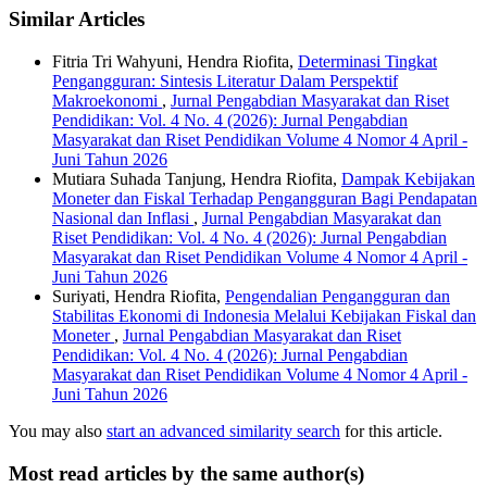
Similar Articles
Fitria Tri Wahyuni, Hendra Riofita,
Determinasi Tingkat
Pengangguran: Sintesis Literatur Dalam Perspektif
Makroekonomi
,
Jurnal Pengabdian Masyarakat dan Riset
Pendidikan: Vol. 4 No. 4 (2026): Jurnal Pengabdian
Masyarakat dan Riset Pendidikan Volume 4 Nomor 4 April -
Juni Tahun 2026
Mutiara Suhada Tanjung, Hendra Riofita,
Dampak Kebijakan
Moneter dan Fiskal Terhadap Pengangguran Bagi Pendapatan
Nasional dan Inflasi
,
Jurnal Pengabdian Masyarakat dan
Riset Pendidikan: Vol. 4 No. 4 (2026): Jurnal Pengabdian
Masyarakat dan Riset Pendidikan Volume 4 Nomor 4 April -
Juni Tahun 2026
Suriyati, Hendra Riofita,
Pengendalian Pengangguran dan
Stabilitas Ekonomi di Indonesia Melalui Kebijakan Fiskal dan
Moneter
,
Jurnal Pengabdian Masyarakat dan Riset
Pendidikan: Vol. 4 No. 4 (2026): Jurnal Pengabdian
Masyarakat dan Riset Pendidikan Volume 4 Nomor 4 April -
Juni Tahun 2026
You may also
start an advanced similarity search
for this article.
Most read articles by the same author(s)