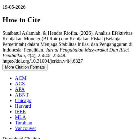
19-05-2026
How to Cite
Suaibatul Aslamiah, & Hendra Riofita. (2026). Analisis Efektivitas
Kebijakan Moneter (BI Rate) dan Kebijakan Fiskal (Belanja
Pemerintah) dalam Menjaga Stabilitas Inflasi dan Pengangguran di
Indonesia: Penelitian.
Jurnal Pengabdian Masyarakat Dan Riset
Pendidikan
,
4
(4), 25646–25648.
https://doi.org/10.31004/jerkin.v4i4.6327
More Citation Formats
ACM
ACS
APA
ABNT
Chicago
Harvard
IEEE
MLA
Turabian
Vancouver
Download Citation