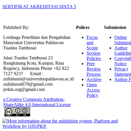
SERTIFIKAT AKREDITASI SINTA 5
Published By:
Polices
Submission
Lembaga Penelitian dan Pengabdian
Focus
Online
Masyrakat Universitas Pahlawan
and
Submiss
Tuanku Tambusai
Scope
Author
Section
Guidelin
Jalan Tuanku Tambusai 23
Policies
Copyrigh
Bangkinang Kota, Kampar, Riau
Peer
Notice
Regency, Indonesia Phone +62 822
Review
Privacy
7127 9237 Email :
Process
Statemen
zulfahasni@universitaspahlawan.ac.id
Archive
Author F
zulfahasni670@gmail.com
Open
jerkin.org@gmail.com
Access
Policy
a Creative Commons Attribution-
ShareAlike 4.0 International License