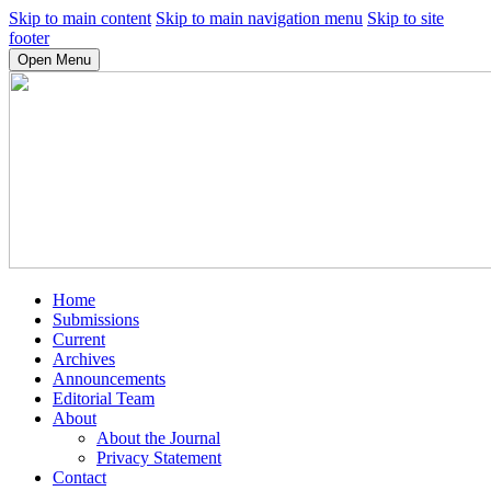
Skip to main content
Skip to main navigation menu
Skip to site
footer
Open Menu
Home
Submissions
Current
Archives
Announcements
Editorial Team
About
About the Journal
Privacy Statement
Contact