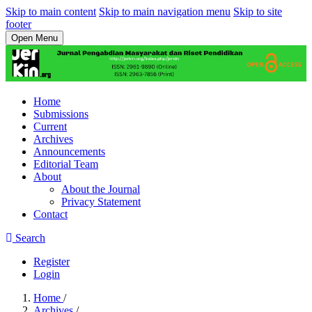
Skip to main content
Skip to main navigation menu
Skip to site
footer
Open Menu
Home
Submissions
Current
Archives
Announcements
Editorial Team
About
About the Journal
Privacy Statement
Contact
Search
Register
Login
Home
/
Archives
/