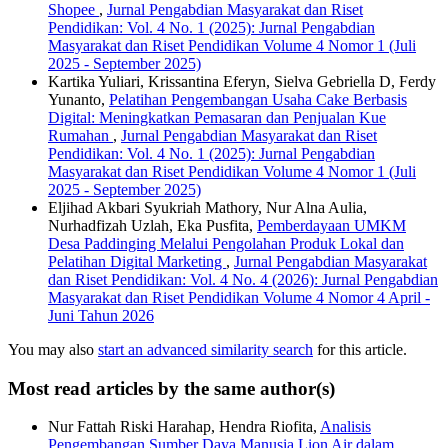
Shopee
,
Jurnal Pengabdian Masyarakat dan Riset
Pendidikan: Vol. 4 No. 1 (2025): Jurnal Pengabdian
Masyarakat dan Riset Pendidikan Volume 4 Nomor 1 (Juli
2025 - September 2025)
Kartika Yuliari, Krissantina Eferyn, Sielva Gebriella D, Ferdy
Yunanto,
Pelatihan Pengembangan Usaha Cake Berbasis
Digital: Meningkatkan Pemasaran dan Penjualan Kue
Rumahan
,
Jurnal Pengabdian Masyarakat dan Riset
Pendidikan: Vol. 4 No. 1 (2025): Jurnal Pengabdian
Masyarakat dan Riset Pendidikan Volume 4 Nomor 1 (Juli
2025 - September 2025)
Eljihad Akbari Syukriah Mathory, Nur Alna Aulia,
Nurhadfizah Uzlah, Eka Pusfita,
Pemberdayaan UMKM
Desa Paddinging Melalui Pengolahan Produk Lokal dan
Pelatihan Digital Marketing
,
Jurnal Pengabdian Masyarakat
dan Riset Pendidikan: Vol. 4 No. 4 (2026): Jurnal Pengabdian
Masyarakat dan Riset Pendidikan Volume 4 Nomor 4 April -
Juni Tahun 2026
You may also
start an advanced similarity search
for this article.
Most read articles by the same author(s)
Nur Fattah Riski Harahap, Hendra Riofita,
Analisis
Pengembangan Sumber Daya Manusia Lion Air dalam