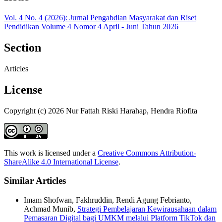
Vol. 4 No. 4 (2026): Jurnal Pengabdian Masyarakat dan Riset
Pendidikan Volume 4 Nomor 4 April - Juni Tahun 2026
Section
Articles
License
Copyright (c) 2026 Nur Fattah Riski Harahap, Hendra Riofita
This work is licensed under a
Creative Commons Attribution-
ShareAlike 4.0 International License
.
Similar Articles
Imam Shofwan, Fakhruddin, Rendi Agung Febrianto,
Achmad Munib,
Strategi Pembelajaran Kewirausahaan dalam
Pemasaran Digital bagi UMKM melalui Platform TikTok dan