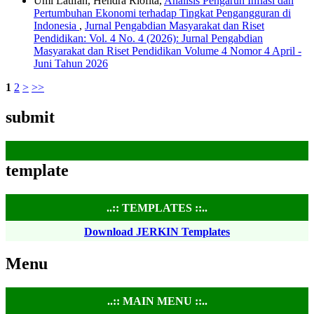
Umi Latifah, Hendra Riofita,
Analisis Pengaruh Inflasi dan
Pertumbuhan Ekonomi terhadap Tingkat Pengangguran di
Indonesia
,
Jurnal Pengabdian Masyarakat dan Riset
Pendidikan: Vol. 4 No. 4 (2026): Jurnal Pengabdian
Masyarakat dan Riset Pendidikan Volume 4 Nomor 4 April -
Juni Tahun 2026
1
2
>
>>
submit
template
..:: TEMPLATES ::..
Download JERKIN Templates
Menu
..:: MAIN MENU ::..