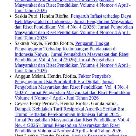
Masyarakat dan Riset Pendidikan Volume 4 Nomor 4 April -
Juni Tahun 2026
Saskia Putri, Hendra Riofita,
Pengaruh Inflasi terhadap Daya
Beli Masyarakat di Indonesia
,
Jurnal Pengabdian Masyarakat
dan Riset Pendidikan: Vol. 4 No. 4 (2026): Jurnal Pengabdian
Masyarakat dan Riset Pendidikan Volume 4 Nomor 4 April -
Juni Tahun 2026
Sakirah Nayla, Hendra Riofita,
Pengaruh Tingkat
Pengangguran Terhadap Ketimpangan Pendapatan di
Indonesia Najwa
,
Jurnal Pengabdian Masyarakat dan Riset
Pendidikan: Vol. 4 No. 4 (2026): Jurnal Pengabdian
Masyarakat dan Riset Pendidikan Volume 4 Nomor 4 April -
Juni Tahun 2026
Anggun Melani, Hendra Riofita,
Faktor Penyebab
Pengangguran Usia Produktif di Era Digital
,
Jurnal
Pengabdian Masyarakat dan Riset Pendidikan: Vol. 4 No. 4
(2026): Jurnal Pengabdian Masyarakat dan Riset Pendidikan
Volume 4 Nomor 4 April - Juni Tahun 2026
Ceysea Febry Permata, Hendra Riofita, Gunila Safira,
Dampak Kebijakan Tarif Resiprokal Amerika Serikat Era
Trump Terhadap Perekonomian Indonesia Tahun 2025
,
Jurnal Pengabdian Masyarakat dan Riset Pendidikan: Vol. 4
No. 4 (2026): Jurnal Pengabdian Masyarakat dan Riset
Pendidikan Volume 4 Nomor 4 April - Juni Tahun 2026