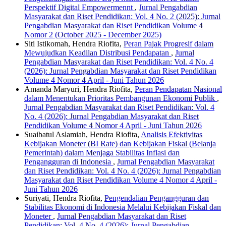
Perspektif Digital Empowermennt
,
Jurnal Pengabdian
Masyarakat dan Riset Pendidikan: Vol. 4 No. 2 (2025): Jurnal
Pengabdian Masyarakat dan Riset Pendidikan Volume 4
Nomor 2 (October 2025 - December 2025)
Siti Istikomah, Hendra Riofita,
Peran Pajak Progresif dalam
Mewujudkan Keadilan Distribusi Pendapatan
,
Jurnal
Pengabdian Masyarakat dan Riset Pendidikan: Vol. 4 No. 4
(2026): Jurnal Pengabdian Masyarakat dan Riset Pendidikan
Volume 4 Nomor 4 April - Juni Tahun 2026
Amanda Maryuri, Hendra Riofita,
Peran Pendapatan Nasional
dalam Menentukan Prioritas Pembangunan Ekonomi Publik
,
Jurnal Pengabdian Masyarakat dan Riset Pendidikan: Vol. 4
No. 4 (2026): Jurnal Pengabdian Masyarakat dan Riset
Pendidikan Volume 4 Nomor 4 April - Juni Tahun 2026
Suaibatul Aslamiah, Hendra Riofita,
Analisis Efektivitas
Kebijakan Moneter (BI Rate) dan Kebijakan Fiskal (Belanja
Pemerintah) dalam Menjaga Stabilitas Inflasi dan
Pengangguran di Indonesia
,
Jurnal Pengabdian Masyarakat
dan Riset Pendidikan: Vol. 4 No. 4 (2026): Jurnal Pengabdian
Masyarakat dan Riset Pendidikan Volume 4 Nomor 4 April -
Juni Tahun 2026
Suriyati, Hendra Riofita,
Pengendalian Pengangguran dan
Stabilitas Ekonomi di Indonesia Melalui Kebijakan Fiskal dan
Moneter
,
Jurnal Pengabdian Masyarakat dan Riset
Pendidikan: Vol. 4 No. 4 (2026): Jurnal Pengabdian