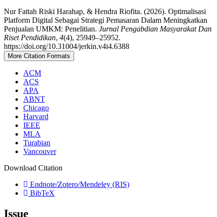
Nur Fattah Riski Harahap, & Hendra Riofita. (2026). Optimalisasi
Platform Digital Sebagai Strategi Pemasaran Dalam Meningkatkan
Penjualan UMKM: Penelitian.
Jurnal Pengabdian Masyarakat Dan
Riset Pendidikan
,
4
(4), 25949–25952.
https://doi.org/10.31004/jerkin.v4i4.6388
More Citation Formats
ACM
ACS
APA
ABNT
Chicago
Harvard
IEEE
MLA
Turabian
Vancouver
Download Citation
Endnote/Zotero/Mendeley (RIS)
BibTeX
Issue