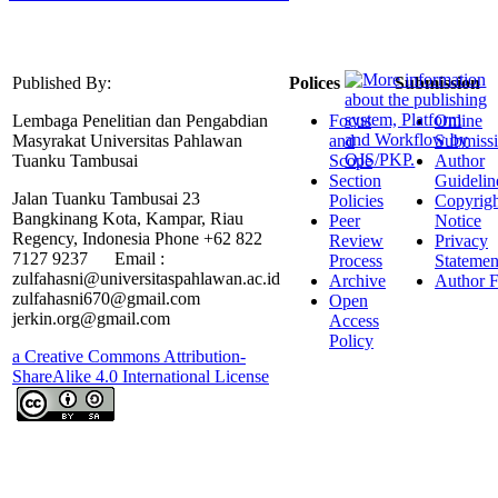
Published By:
Polices
Submission
Lembaga Penelitian dan Pengabdian
Focus
Online
Masyrakat Universitas Pahlawan
and
Submiss
Tuanku Tambusai
Scope
Author
Section
Guidelin
Jalan Tuanku Tambusai 23
Policies
Copyrigh
Bangkinang Kota, Kampar, Riau
Peer
Notice
Regency, Indonesia Phone +62 822
Review
Privacy
7127 9237 Email :
Process
Statemen
zulfahasni@universitaspahlawan.ac.id
Archive
Author F
zulfahasni670@gmail.com
Open
jerkin.org@gmail.com
Access
Policy
a Creative Commons Attribution-
ShareAlike 4.0 International License