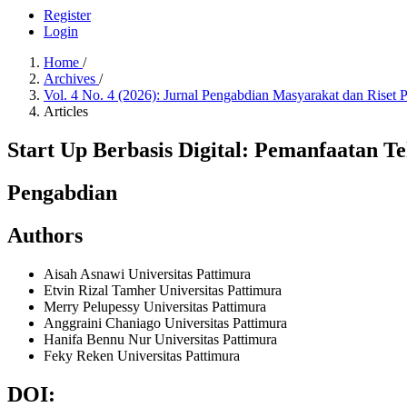
Register
Login
Home
/
Archives
/
Vol. 4 No. 4 (2026): Jurnal Pengabdian Masyarakat dan Riset
Articles
Start Up Berbasis Digital: Pemanfaatan
Pengabdian
Authors
Aisah Asnawi
Universitas Pattimura
Etvin Rizal Tamher
Universitas Pattimura
Merry Pelupessy
Universitas Pattimura
Anggraini Chaniago
Universitas Pattimura
Hanifa Bennu Nur
Universitas Pattimura
Feky Reken
Universitas Pattimura
DOI: