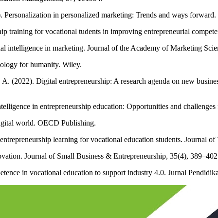
. Personalization in personalized marketing: Trends and ways forwar
ship training for vocational tudents in improving entrepreneurial compe
ial intelligence in marketing. Journal of the Academy of Marketing Scie
nology for humanity. Wiley.
n, A. (2022). Digital entrepreneurship: A research agenda on new busines
telligence in entrepreneurship education: Opportunities and challenges 
digital world. OECD Publishing.
 entrepreneurship learning for vocational education students. Journal o
ovation. Journal of Small Business & Entrepreneurship, 35(4), 389–402
etence in vocational education to support industry 4.0. Jurnal Pendidi