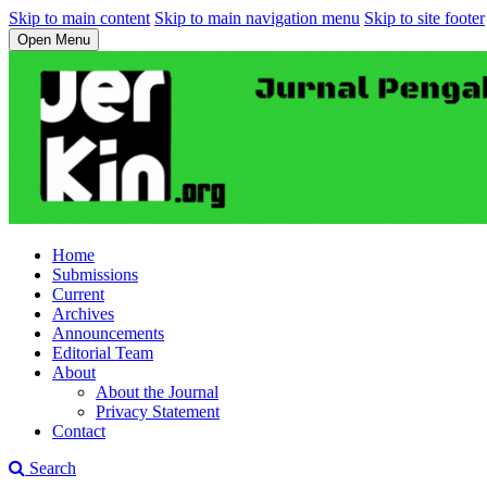
Skip to main content
Skip to main navigation menu
Skip to site footer
Open Menu
Home
Submissions
Current
Archives
Announcements
Editorial Team
About
About the Journal
Privacy Statement
Contact
Search