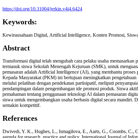
https://doi.org/10.31004/jerkin.v4i4.6424
Keywords:
Kewirausahaan Digital, Artificial Intelligence, Konten Promosi, Sis
Abstract
Transformasi digital telah mengubah cara pelaku usaha memasarkan p
termasuk siswa Sekolah Menengah Kejuruan (SMK), untuk menguasai 
pemasaran adalah Artificial Intelligence (AI), yang membantu proses 
Kepada Masyarakat (PKM) ini bertujuan meningkatkan pengetahuan 
melalui pelatihan dengan pendekatan partisipatif, meliputi penyampai
pendampingan dalam pengembangan ide promosi produk. Siswa aktif te
pemahaman tentang penggunaan teknologi AI dalam pemasaran digital 
siswa untuk mengembangkan usaha berbasis digital secara mandiri. 
semakin kompetitif.
References
Dwivedi, Y. K., Hughes, L., Ismagilova, E., Aarts, G., Coombs, C., Cri
agenda for research, practice and policy. International Journal of I