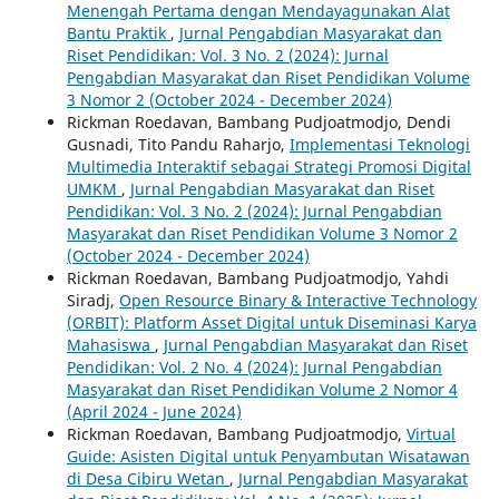
Menengah Pertama dengan Mendayagunakan Alat
Bantu Praktik
,
Jurnal Pengabdian Masyarakat dan
Riset Pendidikan: Vol. 3 No. 2 (2024): Jurnal
Pengabdian Masyarakat dan Riset Pendidikan Volume
3 Nomor 2 (October 2024 - December 2024)
Rickman Roedavan, Bambang Pudjoatmodjo, Dendi
Gusnadi, Tito Pandu Raharjo,
Implementasi Teknologi
Multimedia Interaktif sebagai Strategi Promosi Digital
UMKM
,
Jurnal Pengabdian Masyarakat dan Riset
Pendidikan: Vol. 3 No. 2 (2024): Jurnal Pengabdian
Masyarakat dan Riset Pendidikan Volume 3 Nomor 2
(October 2024 - December 2024)
Rickman Roedavan, Bambang Pudjoatmodjo, Yahdi
Siradj,
Open Resource Binary & Interactive Technology
(ORBIT): Platform Asset Digital untuk Diseminasi Karya
Mahasiswa
,
Jurnal Pengabdian Masyarakat dan Riset
Pendidikan: Vol. 2 No. 4 (2024): Jurnal Pengabdian
Masyarakat dan Riset Pendidikan Volume 2 Nomor 4
(April 2024 - June 2024)
Rickman Roedavan, Bambang Pudjoatmodjo,
Virtual
Guide: Asisten Digital untuk Penyambutan Wisatawan
di Desa Cibiru Wetan
,
Jurnal Pengabdian Masyarakat