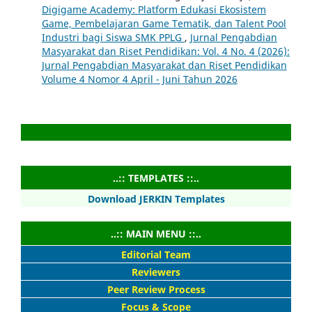
Digigame Academy: Platform Edukasi Ekosistem
Game, Pembelajaran Game Tematik, dan Talent Pool
Industri bagi Siswa SMK PPLG
,
Jurnal Pengabdian
Masyarakat dan Riset Pendidikan: Vol. 4 No. 4 (2026):
Jurnal Pengabdian Masyarakat dan Riset Pendidikan
Volume 4 Nomor 4 April - Juni Tahun 2026
..:: TEMPLATES ::..
Download JERKIN Templates
..:: MAIN MENU ::..
Editorial Team
Reviewers
Peer Review Process
Focus & Scope