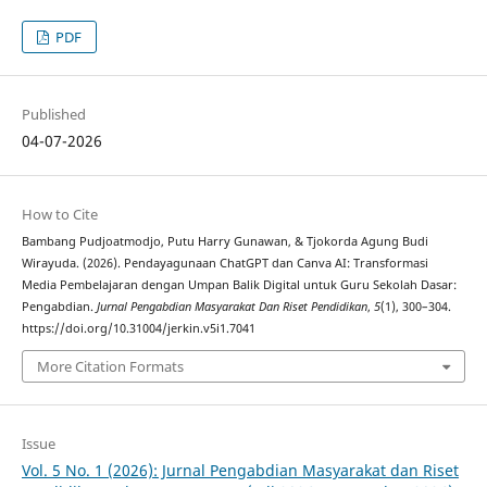
PDF
Published
04-07-2026
How to Cite
Bambang Pudjoatmodjo, Putu Harry Gunawan, & Tjokorda Agung Budi
Wirayuda. (2026). Pendayagunaan ChatGPT dan Canva AI: Transformasi
Media Pembelajaran dengan Umpan Balik Digital untuk Guru Sekolah Dasar:
Pengabdian.
Jurnal Pengabdian Masyarakat Dan Riset Pendidikan
,
5
(1), 300–304.
https://doi.org/10.31004/jerkin.v5i1.7041
More Citation Formats
Issue
Vol. 5 No. 1 (2026): Jurnal Pengabdian Masyarakat dan Riset