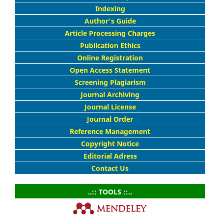
Indexing
Author's Guide
Article Processing Charges
Publication Ethics
Online Registration
Open Access Statement
Screening Plagiarism
Journal Archiving
Journal License
Journal Order
Reference Management
Copyright Notice
Editorial Adress
Contact Us
..:: TOOLS ::..