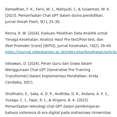
Ramadhan, F. K., Faris, M. I., Wahyudi, I., & Sulaeman, M. K.
(2023). Pemanfaatan Chat GPT dalam dunia pendidikan.
Jurnal Ilmiah Flash, 9(1), 25–30.
Resna, R. W. (2024). Evaluasi Pelatihan Data Analitik untuk
Tenaga Kesehatan: Analisis Hasil Pre-test/Post-test, dan
{Net Promoter Score} ({NPS}). Jurnal Kesehatan, 10(2), 39–49.
https://journal.stikesbanten.ac.id/index.php/Kesehatan/article
Setiawan, D. (2024). Peran Guru dan Siswa dalam
Menggunaan Chat GPT (Generative Pre-Training
Transformer) Dalam Implementasi Pendidikan. Krida
Cendekia, 3(01).
Sholihatin, E., Saka, A. D. P., Andhika, D. R., Ardana, A. P. S.,
Yusaga, C. I., Fajar, R. I., & Virgano, B. A. (2023).
Pemanfaatan teknologi chat GPT dalam pembelajaran
bahasa indonesia di era digital pada mahasiswa Universitas