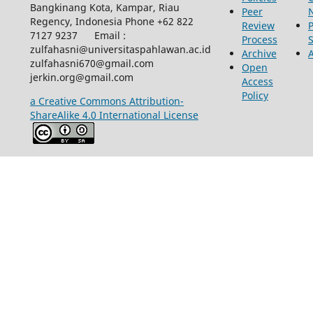
Bangkinang Kota, Kampar, Riau
Peer
Regency, Indonesia Phone +62 822
Review
P
7127 9237 Email :
Process
zulfahasni@universitaspahlawan.ac.id
Archive
zulfahasni670@gmail.com
Open
jerkin.org@gmail.com
Access
Policy
a Creative Commons Attribution-
ShareAlike 4.0 International License