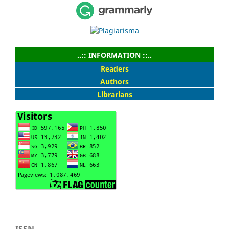
..:: INFORMATION ::..
Readers
Authors
Librarians