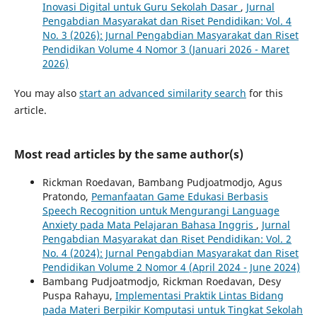
Inovasi Digital untuk Guru Sekolah Dasar
,
Jurnal
Pengabdian Masyarakat dan Riset Pendidikan: Vol. 4
No. 3 (2026): Jurnal Pengabdian Masyarakat dan Riset
Pendidikan Volume 4 Nomor 3 (Januari 2026 - Maret
2026)
You may also
start an advanced similarity search
for this
article.
Most read articles by the same author(s)
Rickman Roedavan, Bambang Pudjoatmodjo, Agus
Pratondo,
Pemanfaatan Game Edukasi Berbasis
Speech Recognition untuk Mengurangi Language
Anxiety pada Mata Pelajaran Bahasa Inggris
,
Jurnal
Pengabdian Masyarakat dan Riset Pendidikan: Vol. 2
No. 4 (2024): Jurnal Pengabdian Masyarakat dan Riset
Pendidikan Volume 2 Nomor 4 (April 2024 - June 2024)
Bambang Pudjoatmodjo, Rickman Roedavan, Desy
Puspa Rahayu,
Implementasi Praktik Lintas Bidang
pada Materi Berpikir Komputasi untuk Tingkat Sekolah