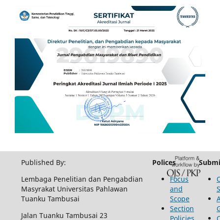
Published By:
Polices
Submi
Lembaga Penelitian dan Pengabdian
Focus
Masyrakat Universitas Pahlawan
and
Tuanku Tambusai
Scope
Section
Jalan Tuanku Tambusai 23
Policies