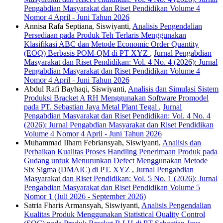
Pengabdian Masyarakat dan Riset Pendidikan Volume 4
Nomor 4 April - Juni Tahun 2026
Annisa Rafa Septiana, Siswiyanti,
Analisis Pengendalian
Persediaan pada Produk Teh Terlaris Menggunakan
Klasifikasi ABC dan Metode Economic Order Quantity
(EOQ) Berbasis POM-QM di PT XYZ
,
Jurnal Pengabdian
Masyarakat dan Riset Pendidikan: Vol. 4 No. 4 (2026): Jurnal
Pengabdian Masyarakat dan Riset Pendidikan Volume 4
Nomor 4 April - Juni Tahun 2026
Abdul Rafi Bayhaqi, Siswiyanti,
Analisis dan Simulasi Sistem
Produksi Bracket A RH Menggunakan Software Promodel
pada PT. Sebastian Jaya Metal Plant Tegal
,
Jurnal
Pengabdian Masyarakat dan Riset Pendidikan: Vol. 4 No. 4
(2026): Jurnal Pengabdian Masyarakat dan Riset Pendidikan
Volume 4 Nomor 4 April - Juni Tahun 2026
Muhammad Ilham Febriansyah, Siswiyanti,
Analisis dan
Perbaikan Kualitas Proses Handling Penerimaan Produk pada
Gudang untuk Menurunkan Defect Menggunakan Metode
Six Sigma (DMAIC) di PT. XYZ
,
Jurnal Pengabdian
Masyarakat dan Riset Pendidikan: Vol. 5 No. 1 (2026): Jurnal
Pengabdian Masyarakat dan Riset Pendidikan Volume 5
Nomor 1 (Juli 2026 - September 2026)
Satria Fharis Armansyah, Siswiyanti,
Analisis Pengendalian
Kualitas Produk Menggunakan Statistical Quality Control