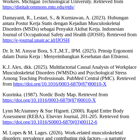
Workers. Michigan Technological University. Retrieved from
https://digitalcommons.mtu.edu/etds/
Damayanti, R., Lestari, S., & Kurniawan, A. (2023). Hubungan
antara Postur Kerja Statis dengan Kejadian Musculoskeletal
Disorders (MSDs) sebagai Penyakit Akibat Kerja. Indonesian
Journal of Occupational Safety and Health (IJOSH). Retrieved from
https://e-journal.unair.ac.id/IJOSH
Dr. Ir. M. Ansyar Bora, S.T.,M.T., IPM. (2025). Prinsip Ergonomi
dalam Dunia Kerja : Menyeimbangkan Kesehatan dan Efisiensi.
K.J. Alex, dkk. (2025). Multifactorial Causal Analysis of Workplace
Musculoskeletal Disorders (WMSDs) and Psychological Stress
Among Teaching Professionals. PubMed Central (PMC). Retrieved
from
https://doi.org/10.1016/0003-6870(87)90010-X
Kuorinka. (1987). Nordic Body Map. Retrieved from
https://doi.org/10.1016/0003-6870(87)90010-X
Lynn McAtamney & Sue Hignett. (2000). Rapid Entire Body
Assessment (REBA). Elsevier Journal, 201-205. Retrieved from
https://doi.org/10.1016/S0003-6870(03)00112-6
M. Lopes & M. Lages. (2026). Work-related musculoskeletal
disorders: prevalence and contributing risk factors—a narrative