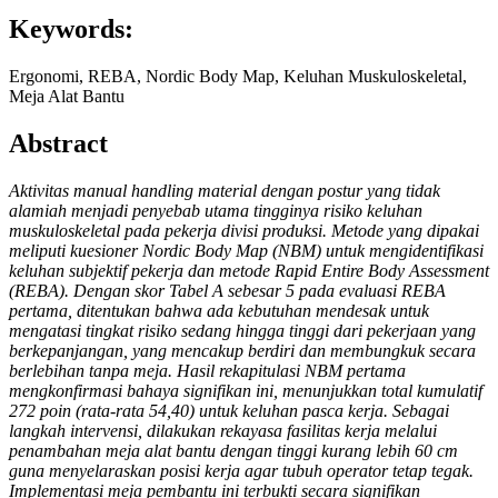
Keywords:
Ergonomi, REBA, Nordic Body Map, Keluhan Muskuloskeletal,
Meja Alat Bantu
Abstract
Aktivitas manual handling material dengan postur yang tidak
alamiah menjadi penyebab utama tingginya risiko keluhan
muskuloskeletal pada pekerja divisi produksi. Metode yang dipakai
meliputi kuesioner Nordic Body Map (NBM) untuk mengidentifikasi
keluhan subjektif pekerja dan metode Rapid Entire Body Assessment
(REBA). Dengan skor Tabel A sebesar 5 pada evaluasi REBA
pertama, ditentukan bahwa ada kebutuhan mendesak untuk
mengatasi tingkat risiko sedang hingga tinggi dari pekerjaan yang
berkepanjangan, yang mencakup berdiri dan membungkuk secara
berlebihan tanpa meja. Hasil rekapitulasi NBM pertama
mengkonfirmasi bahaya signifikan ini, menunjukkan total kumulatif
272 poin (rata-rata 54,40) untuk keluhan pasca kerja. Sebagai
langkah intervensi, dilakukan rekayasa fasilitas kerja melalui
penambahan meja alat bantu dengan tinggi kurang lebih 60 cm
guna menyelaraskan posisi kerja agar tubuh operator tetap tegak.
Implementasi meja pembantu ini terbukti secara signifikan