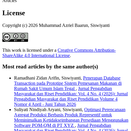
Articles
License
Copyright (c) 2026 Muhammad Azriel Baarun, Siswiyanti
This work is licensed under a
Creative Commons Attribution-
ShareAlike 4.0 International License
.
Most read articles by the same author(s)
Ramadhani Zidan Arifin, Siswiyanti,
Penerapan Database
Transaction pada Prototipe Sistem Pemesanan Makanan di
Rumah Sakit Umum Islam Tegal
,
Jurnal Pengabdian
Masyarakat dan Riset Pendidikan: Vol. 4 No. 4 (2026): Jurnal
Pengabdian Masyarakat dan Riset Pendidikan Volume 4
Nomor 4 April - Juni Tahun 2026
Suliyati Nindiyah Aryani, Siswiyanti,
Optimasi Perencanaan
Agregat Produksi Berbasis Produk Representif untuk
Meminimalkan Ketidakseimbangan Persediaan Menggunakan
Software POM-QM di PT XYZ
,
Jurnal Pengabdian
Masyarakat dan Riset Pendidikan: Vol. 4 No. 4 (2026): Jurnal