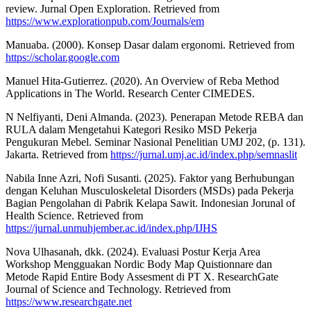
review. Jurnal Open Exploration. Retrieved from
https://www.explorationpub.com/Journals/em
Manuaba. (2000). Konsep Dasar dalam ergonomi. Retrieved from
https://scholar.google.com
Manuel Hita-Gutierrez. (2020). An Overview of Reba Method
Applications in The World. Research Center CIMEDES.
N Nelfiyanti, Deni Almanda. (2023). Penerapan Metode REBA dan
RULA dalam Mengetahui Kategori Resiko MSD Pekerja
Pengukuran Mebel. Seminar Nasional Penelitian UMJ 202, (p. 131).
Jakarta. Retrieved from
https://jurnal.umj.ac.id/index.php/semnaslit
Nabila Inne Azri, Nofi Susanti. (2025). Faktor yang Berhubungan
dengan Keluhan Musculoskeletal Disorders (MSDs) pada Pekerja
Bagian Pengolahan di Pabrik Kelapa Sawit. Indonesian Jorunal of
Health Science. Retrieved from
https://jurnal.unmuhjember.ac.id/index.php/IJHS
Nova Ulhasanah, dkk. (2024). Evaluasi Postur Kerja Area
Workshop Mengguakan Nordic Body Map Quistionnare dan
Metode Rapid Entire Body Assesment di PT X. ResearchGate
Journal of Science and Technology. Retrieved from
https://www.researchgate.net