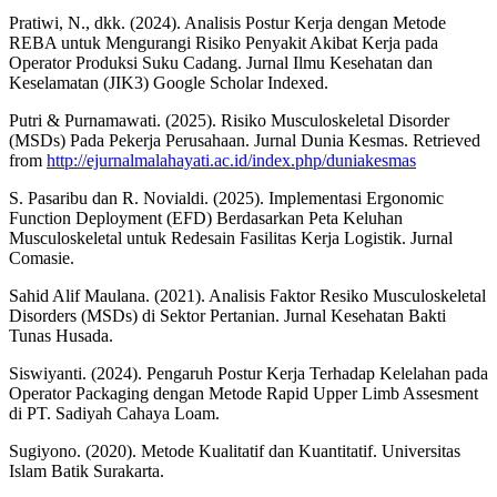
Pratiwi, N., dkk. (2024). Analisis Postur Kerja dengan Metode
REBA untuk Mengurangi Risiko Penyakit Akibat Kerja pada
Operator Produksi Suku Cadang. Jurnal Ilmu Kesehatan dan
Keselamatan (JIK3) Google Scholar Indexed.
Putri & Purnamawati. (2025). Risiko Musculoskeletal Disorder
(MSDs) Pada Pekerja Perusahaan. Jurnal Dunia Kesmas. Retrieved
from
http://ejurnalmalahayati.ac.id/index.php/duniakesmas
S. Pasaribu dan R. Novialdi. (2025). Implementasi Ergonomic
Function Deployment (EFD) Berdasarkan Peta Keluhan
Musculoskeletal untuk Redesain Fasilitas Kerja Logistik. Jurnal
Comasie.
Sahid Alif Maulana. (2021). Analisis Faktor Resiko Musculoskeletal
Disorders (MSDs) di Sektor Pertanian. Jurnal Kesehatan Bakti
Tunas Husada.
Siswiyanti. (2024). Pengaruh Postur Kerja Terhadap Kelelahan pada
Operator Packaging dengan Metode Rapid Upper Limb Assesment
di PT. Sadiyah Cahaya Loam.
Sugiyono. (2020). Metode Kualitatif dan Kuantitatif. Universitas
Islam Batik Surakarta.