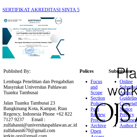
SERTIFIKAT AKREDITASI SINTA 5
Published By:
Polices
Submission
Lembaga Penelitian dan Pengabdian
Focus
Online
Masyrakat Universitas Pahlawan
and
Submiss
Tuanku Tambusai
Scope
Author
Section
Guidelin
Jalan Tuanku Tambusai 23
Policies
Copyrigh
Bangkinang Kota, Kampar, Riau
Peer
Notice
Regency, Indonesia Phone +62 822
Review
Privacy
7127 9237 Email :
Process
Statemen
zulfahasni@universitaspahlawan.ac.id
Archive
Author F
zulfahasni670@gmail.com
Open
jerkin.org@gmail.com
Access