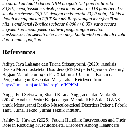
menurunkan total keluhan NBM menjadi 154 poin (rata-rata
30,80), menghasilkan selisih penurunan sebesar 118 poin (reduksi
keluhan sebesar -75,32% dengan beda rerata 23,20 poin). Validasi
ilmiah menggunakan Uji T Sampel Berpasangan menghasilkan
nilai signifikansi (2-tailed) sebesar 0,000 (<0,05), yang secara
meyakinkan menunjukkan bahwa pengurangan keluhan
muskuloskeletal setelah intervensi meja bantu ±60 cm adalah nyata
dan sangat signifikan.
References
Aditya Jaya Laksana dan Triana Srisantyorini. (2020). Analisis
Resiko Musculoskeletal Disorders (MSDs) pada Operator Welding
Bagian Manufacturing di PT. X tahun 2019. Jurnal Kajian dan
Pengembangan Kesehatan Masyarakat. Retrieved from
https://jurnal.umj.ac.id/index.php/JKPKM
Angga Feri Setyawan, Shanti Kirana Anggraeni, dan Maria Sinta.
(2024). Analisis Postur Kerja dengan Metode REBA dan OWAS
untuk Mengurangi Resiko Musculoskeletal Disorders Pekerja Pabrik
Tahu. Jurnal Tekno (Jurnal Teknik Industri.
Ashley L. Hawke. (2025). Patient Handling Interventions and Their
Role in Reducing Musculoskeletal Disorders Among Healthcare