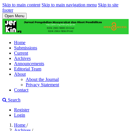
Skip to main content
Skip to main navigation menu
Skip to site
footer
Open Menu
Home
Submissions
Current
Archives
Announcements
Editorial Team
About
About the Journal
Privacy Statement
Contact
Search
Register
Login
Home
/
Archives
/