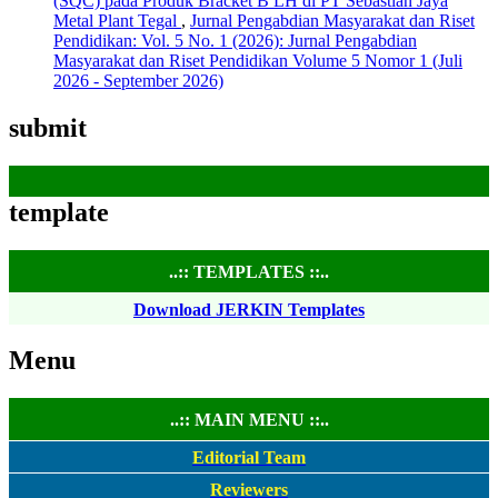
(SQC) pada Produk Bracket B LH di PT Sebastian Jaya
Metal Plant Tegal
,
Jurnal Pengabdian Masyarakat dan Riset
Pendidikan: Vol. 5 No. 1 (2026): Jurnal Pengabdian
Masyarakat dan Riset Pendidikan Volume 5 Nomor 1 (Juli
2026 - September 2026)
submit
template
..:: TEMPLATES ::..
Download JERKIN Templates
Menu
..:: MAIN MENU ::..
Editorial Team
Reviewers