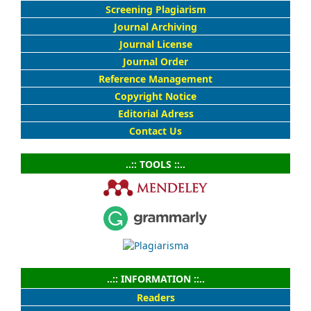
Screening Plagiarism
Journal Archiving
Journal License
Journal Order
Reference Management
Copyright Notice
Editorial Adress
Contact Us
..:: TOOLS ::..
..:: INFORMATION ::..
Readers