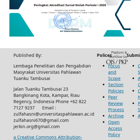
Published By:
Polices
Submi
Lembaga Penelitian dan Pengabdian
Focus
Masyrakat Universitas Pahlawan
and
Tuanku Tambusai
Scope
Section
Jalan Tuanku Tambusai 23
Policies
Bangkinang Kota, Kampar, Riau
Peer
Regency, Indonesia Phone +62 822
Review
P
7127 9237 Email :
Process
zulfahasni@universitaspahlawan.ac.id
Archive
zulfahasni670@gmail.com
Open
jerkin.org@gmail.com
Access
Policy
a Creative Commons Attribution-