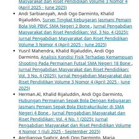
Masyarakat dan Riset Pendidikan Volume 3 Nomor 4
(April 2025 - June 2025)
Andi Sarbiansyah, Andi Ogo Darminto, Khalid
Rijaluddin,
Survei Tingkat Kebugaran Jasmani Pemain
Bola Voli PBVC SMA Negeri 2 Bone
,
Jurnal Pengabdian
Masyarakat dan Riset Pendidikan: Vol. 3 No. 4 (2025):
Jurnal Pengabdian Masyarakat dan Riset Pendidikan
Volume 3 Nomor 4 (April 2025 - June 2025)
Yusril Mahendra, Khalid Rijaluddin, Andi Ogo
Darminto,
Analisis Kondisi Fisik Terhadap Kemampuan
Shooting Pada Permainan Futsal SMA Negeri 18 Bone
,
Jurnal Pengabdian Masyarakat dan Riset Pendidikan:
Vol. 3 No. 4 (2025): Jurnal Pengabdian Masyarakat dan
Riset Pendidikan Volume 3 Nomor 4 (April 2025 - June
2025)
Herman.Al, Khalid Rijaluddin, Andi Ogo Darminto,
Hubungan Permainan Sepak Bola Dengan Kebugaran
Jasmani Pemain Sepak Bola Ekstrakurikuler di SMA
Negeri 4 Bone
,
Jurnal Pengabdian Masyarakat dan
Riset Pendidikan: Vol. 4 No. 1 (2025): Jurnal
Pengabdian Masyarakat dan Riset Pendidikan Volume
4 Nomor 1 (Juli 2025 - September 2025)
Apriliansya Syahrir, Andi Ogo Darminto, Maria