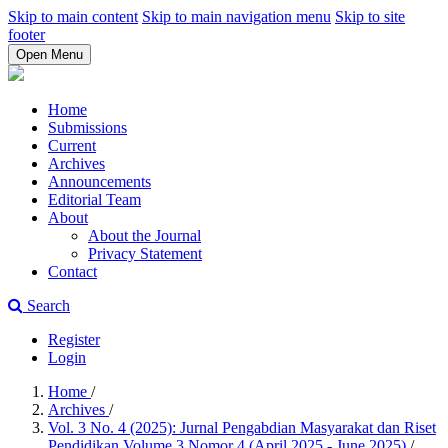
Skip to main content
Skip to main navigation menu
Skip to site
footer
Open Menu
Home
Submissions
Current
Archives
Announcements
Editorial Team
About
About the Journal
Privacy Statement
Contact
Search
Register
Login
Home
/
Archives
/
Vol. 3 No. 4 (2025): Jurnal Pengabdian Masyarakat dan Riset
Pendidikan Volume 3 Nomor 4 (April 2025 - June 2025)
/