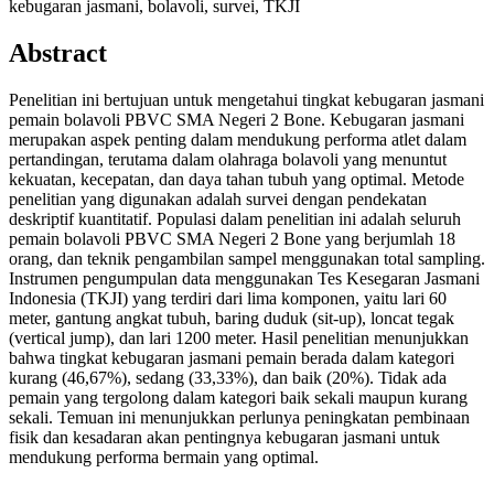
kebugaran jasmani, bolavoli, survei, TKJI
Abstract
Penelitian ini bertujuan untuk mengetahui tingkat kebugaran jasmani
pemain bolavoli PBVC SMA Negeri 2 Bone. Kebugaran jasmani
merupakan aspek penting dalam mendukung performa atlet dalam
pertandingan, terutama dalam olahraga bolavoli yang menuntut
kekuatan, kecepatan, dan daya tahan tubuh yang optimal. Metode
penelitian yang digunakan adalah survei dengan pendekatan
deskriptif kuantitatif. Populasi dalam penelitian ini adalah seluruh
pemain bolavoli PBVC SMA Negeri 2 Bone yang berjumlah 18
orang, dan teknik pengambilan sampel menggunakan total sampling.
Instrumen pengumpulan data menggunakan Tes Kesegaran Jasmani
Indonesia (TKJI) yang terdiri dari lima komponen, yaitu lari 60
meter, gantung angkat tubuh, baring duduk (sit-up), loncat tegak
(vertical jump), dan lari 1200 meter. Hasil penelitian menunjukkan
bahwa tingkat kebugaran jasmani pemain berada dalam kategori
kurang (46,67%), sedang (33,33%), dan baik (20%). Tidak ada
pemain yang tergolong dalam kategori baik sekali maupun kurang
sekali. Temuan ini menunjukkan perlunya peningkatan pembinaan
fisik dan kesadaran akan pentingnya kebugaran jasmani untuk
mendukung performa bermain yang optimal.