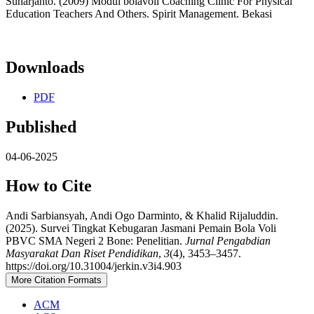
Suharjanto. (2009) Modul bolavoli Coaching Clinic For Physical
Education Teachers And Others. Spirit Management. Bekasi
Downloads
PDF
Published
04-06-2025
How to Cite
Andi Sarbiansyah, Andi Ogo Darminto, & Khalid Rijaluddin.
(2025). Survei Tingkat Kebugaran Jasmani Pemain Bola Voli
PBVC SMA Negeri 2 Bone: Penelitian.
Jurnal Pengabdian
Masyarakat Dan Riset Pendidikan
,
3
(4), 3453–3457.
https://doi.org/10.31004/jerkin.v3i4.903
More Citation Formats
ACM