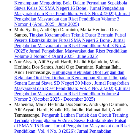
Kemampuan Menggiring Bola Dalam Permainan Sepakbola
Siswa Kelas XI SMA Negeri 16 Bone
,
Jurnal Pengabdian
Masyarakat dan Riset Pendidikan: Vol. 3 No. 4 (2025): Jurnal
Pengabdian Masyarakat dan Riset Pendidikan Volume 3
Nomor 4 (April 2025 - June 2025)
Muh. Syafiq, Andi Ogo Darminto, Maria Herlinda Dos
Santos,
Tingkat Keterampilan Teknik Dasar Bermain Futsal
Peserta Ekstrakulikuler Futsal SMA Negeri 2 Bone
,
Jurnal
Pengabdian Masyarakat dan Riset Pendidikan: Vol. 3 No. 4
(2025): Jurnal Pengabdian Masyarakat dan Riset Pendidikan
Volume 3 Nomor 4 (April 2025 - June 2025)
Nur Aisyah, Alif Aryadi Hardi, Khalid Rijaluddin, Maria
Herlinda Dos Santos, Andi Ogo Darminto, Rahmat Ilahi,
Andi Temmasonge,
Hubungan Kekuatan Otot Lengan dan
Kekuatan Otot Perut terhadap Kemampuan Sikap Lilin pada
Senam Lantai Siswa SD Negeri 30 Mico
,
Jurnal Pengabdian
Masyarakat dan Riset Pendidikan: Vol. 4 No. 2 (2025): Jurnal
Pengabdian Masyarakat dan Riset Pendidikan Volume 4
Nomor 2 (October 2025 - December 2025)
Mahendra, Maria Herlinda Dos Santos, Andi Ogo Darminto,
Alif Aryadi Hardi, Khalid Rijaluddin, Rahmat Ilahi, Andi
Temmasonge,
Pengaruh Latihan Fartlek dan Circuit Training
Terhadap Peningkatan Vo2max Siswa Extrakurikuler Futsal
di SMAN 15 Bone
,
Jurnal Pengabdian Masyarakat dan Riset
Pendidikan: Vol. 4 No. 3 (2026): Jurnal Pengabdian