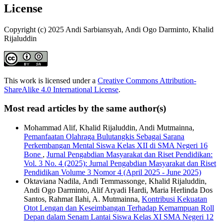
License
Copyright (c) 2025 Andi Sarbiansyah, Andi Ogo Darminto, Khalid
Rijaluddin
This work is licensed under a
Creative Commons Attribution-
ShareAlike 4.0 International License
.
Most read articles by the same author(s)
Mohammad Alif, Khalid Rijaluddin, Andi Mutmainna,
Pemanfaatan Olahraga Bulutangkis Sebagai Sarana
Perkembangan Mental Siswa Kelas XII di SMA Negeri 16
Bone
,
Jurnal Pengabdian Masyarakat dan Riset Pendidikan:
Vol. 3 No. 4 (2025): Jurnal Pengabdian Masyarakat dan Riset
Pendidikan Volume 3 Nomor 4 (April 2025 - June 2025)
Oktaviana Nadila, Andi Temmassonge, Khalid Rijaluddin,
Andi Ogo Darminto, Alif Aryadi Hardi, Maria Herlinda Dos
Santos, Rahmat Ilahi, A. Mutmainna,
Kontribusi Kekuatan
Otot Lengan dan Keseimbangan Terhadap Kemampuan Roll
Depan dalam Senam Lantai Siswa Kelas XI SMA Negeri 12