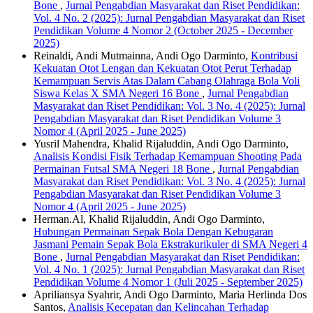
Bone
,
Jurnal Pengabdian Masyarakat dan Riset Pendidikan:
Vol. 4 No. 2 (2025): Jurnal Pengabdian Masyarakat dan Riset
Pendidikan Volume 4 Nomor 2 (October 2025 - December
2025)
Reinaldi, Andi Mutmainna, Andi Ogo Darminto,
Kontribusi
Kekuatan Otot Lengan dan Kekuatan Otot Perut Terhadap
Kemampuan Servis Atas Dalam Cabang Olahraga Bola Voli
Siswa Kelas X SMA Negeri 16 Bone
,
Jurnal Pengabdian
Masyarakat dan Riset Pendidikan: Vol. 3 No. 4 (2025): Jurnal
Pengabdian Masyarakat dan Riset Pendidikan Volume 3
Nomor 4 (April 2025 - June 2025)
Yusril Mahendra, Khalid Rijaluddin, Andi Ogo Darminto,
Analisis Kondisi Fisik Terhadap Kemampuan Shooting Pada
Permainan Futsal SMA Negeri 18 Bone
,
Jurnal Pengabdian
Masyarakat dan Riset Pendidikan: Vol. 3 No. 4 (2025): Jurnal
Pengabdian Masyarakat dan Riset Pendidikan Volume 3
Nomor 4 (April 2025 - June 2025)
Herman.Al, Khalid Rijaluddin, Andi Ogo Darminto,
Hubungan Permainan Sepak Bola Dengan Kebugaran
Jasmani Pemain Sepak Bola Ekstrakurikuler di SMA Negeri 4
Bone
,
Jurnal Pengabdian Masyarakat dan Riset Pendidikan:
Vol. 4 No. 1 (2025): Jurnal Pengabdian Masyarakat dan Riset
Pendidikan Volume 4 Nomor 1 (Juli 2025 - September 2025)
Apriliansya Syahrir, Andi Ogo Darminto, Maria Herlinda Dos
Santos,
Analisis Kecepatan dan Kelincahan Terhadap