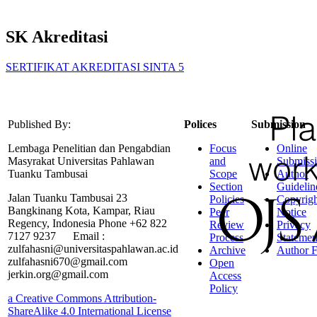
SK Akreditasi
SERTIFIKAT AKREDITASI SINTA 5
Published By:
Polices
Submission
Lembaga Penelitian dan Pengabdian
Focus
Online
Masyrakat Universitas Pahlawan
and
Submiss
Tuanku Tambusai
Scope
Author
Section
Guidelin
Jalan Tuanku Tambusai 23
Policies
Copyrigh
Bangkinang Kota, Kampar, Riau
Peer
Notice
Regency, Indonesia Phone +62 822
Review
Privacy
7127 9237 Email :
Process
Statemen
zulfahasni@universitaspahlawan.ac.id
Archive
Author F
zulfahasni670@gmail.com
Open
jerkin.org@gmail.com
Access
Policy
a Creative Commons Attribution-
ShareAlike 4.0 International License