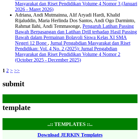
Masyarakat dan Riset Pendidikan Volume 4 Nomor 3 (Januari
2026 - Maret 2026)
Adriana, Andi Mutmainna, Alif Aryadi Hardi, Khalid
Rijaluddin, Maria Herlinda Dos Santos, Andi Ogo Darminto,
Rahmat Ilahi, Andi Temmasonge,
Pengaruh Latihan Passing
Bawah Berpasangan dan Latihan Drill terhadap Hasil Passing
Bawah dalam Permainan Bolavoli Siswa Kelas XI SMA
Negeri 12 Bone
,
Jurnal Pengabdian Masyarakat dan Riset
Pendidikan: Vol. 4 No. 2 (2025): Jurnal Pengabdian
Masyarakat dan Riset Pendidikan Volume 4 Nomor 2
(October 2025 - December 2025)
1
2
>
>>
submit
template
..:: TEMPLATES ::..
Download JERKIN Templates