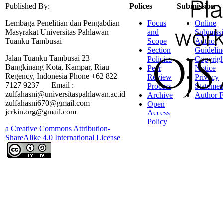
Published By:
Polices
Submission
Lembaga Penelitian dan Pengabdian
Focus
Online
Masyrakat Universitas Pahlawan
and
Submiss
Tuanku Tambusai
Scope
Author
Section
Guidelin
Jalan Tuanku Tambusai 23
Policies
Copyrigh
Bangkinang Kota, Kampar, Riau
Peer
Notice
Regency, Indonesia Phone +62 822
Review
Privacy
7127 9237 Email :
Process
Statemen
zulfahasni@universitaspahlawan.ac.id
Archive
Author F
zulfahasni670@gmail.com
Open
jerkin.org@gmail.com
Access
Policy
a Creative Commons Attribution-
ShareAlike 4.0 International License