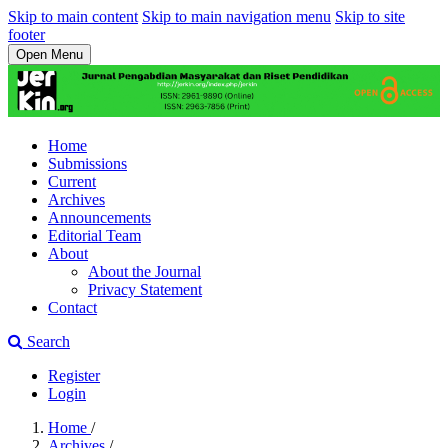
Skip to main content
Skip to main navigation menu
Skip to site
footer
Open Menu
Home
Submissions
Current
Archives
Announcements
Editorial Team
About
About the Journal
Privacy Statement
Contact
Search
Register
Login
Home
/
Archives
/