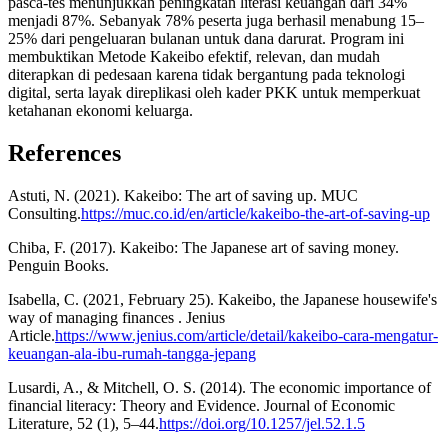
pasca-tes menunjukkan peningkatan literasi keuangan dari 34%
menjadi 87%. Sebanyak 78% peserta juga berhasil menabung 15–
25% dari pengeluaran bulanan untuk dana darurat. Program ini
membuktikan Metode Kakeibo efektif, relevan, dan mudah
diterapkan di pedesaan karena tidak bergantung pada teknologi
digital, serta layak direplikasi oleh kader PKK untuk memperkuat
ketahanan ekonomi keluarga.
References
Astuti, N. (2021). Kakeibo: The art of saving up. MUC
Consulting.
https://muc.co.id/en/article/kakeibo-the-art-of-saving-up
Chiba, F. (2017). Kakeibo: The Japanese art of saving money.
Penguin Books.
Isabella, C. (2021, February 25). Kakeibo, the Japanese housewife's
way of managing finances . Jenius
Article.
https://www.jenius.com/article/detail/kakeibo-cara-mengatur-
keuangan-ala-ibu-rumah-tangga-jepang
Lusardi, A., & Mitchell, O. S. (2014). The economic importance of
financial literacy: Theory and Evidence. Journal of Economic
Literature, 52 (1), 5–44.
https://doi.org/10.1257/jel.52.1.5