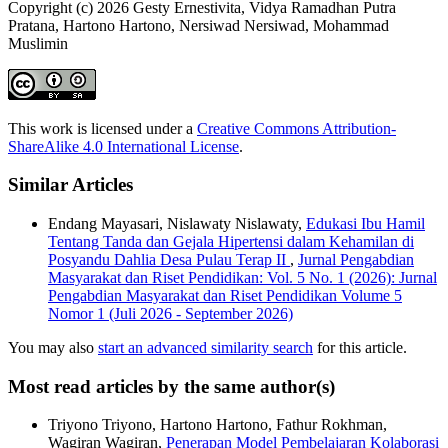
Copyright (c) 2026 Gesty Ernestivita, Vidya Ramadhan Putra
Pratana, Hartono Hartono, Nersiwad Nersiwad, Mohammad
Muslimin
This work is licensed under a
Creative Commons Attribution-
ShareAlike 4.0 International License
.
Similar Articles
Endang Mayasari, Nislawaty Nislawaty,
Edukasi Ibu Hamil
Tentang Tanda dan Gejala Hipertensi dalam Kehamilan di
Posyandu Dahlia Desa Pulau Terap II
,
Jurnal Pengabdian
Masyarakat dan Riset Pendidikan: Vol. 5 No. 1 (2026): Jurnal
Pengabdian Masyarakat dan Riset Pendidikan Volume 5
Nomor 1 (Juli 2026 - September 2026)
You may also
start an advanced similarity search
for this article.
Most read articles by the same author(s)
Triyono Triyono, Hartono Hartono, Fathur Rokhman,
Wagiran Wagiran,
Penerapan Model Pembelajaran Kolaborasi