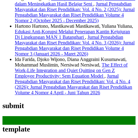
dalam Meningkatkan Hasil Belajar Seni
,
Jurnal Pengabdian
Masyarakat dan Riset Pendidikan: Vol. 4 No. 2 (2025): Jurnal
Pengabdian Masyarakat dan Riset Pendidikan Volume 4
Nomor 2 (October 2025 - December 2025)
Hartono Hartono, Mastikawati Mastikawati, Yuliana Yuliana,
Edukasi Anti-Korupsi Melalui Penerapan Kantin Kejujuran
Di Lingkungan MAN 1 Batanghari
,
Jurnal Pengabdian
Masyarakat dan Riset Pendidikan: Vol. 4 No. 3 (2026): Jurnal
Pengabdian Masyarakat dan Riset Pendidikan Volume 4
Nomor 3 (Januari 2026 - Maret 2026)
Ida Farida, Djoko Wijono, Diana Anggraini Kusumawati,
Mohammad Muslimin, Nersiwad Nersiwad,
The Effect of
Work-Life Integration and Quiet Quitting on Gen Z
Employee Productivity: Sem Equation Model
,
Jurnal
Pengabdian Masyarakat dan Riset Pendidikan: Vol. 4 No. 4
(2026): Jurnal Pengabdian Masyarakat dan Riset Pendidikan
Volume 4 Nomor 4 April - Juni Tahun 2026
submit
template