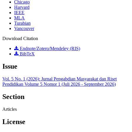
Chicago
Harvard
IEEE
MLA
Turabian
Vancouver
Download Citation
Endnote/Zotero/Mendeley (RIS)
BibTeX
Issue
Vol. 5 No. 1 (2026): Jurnal Pengabdian Masyarakat dan Riset
Pendidikan Volume 5 Nomor 1 (Juli 2026 - September 2026)
Section
Articles
License