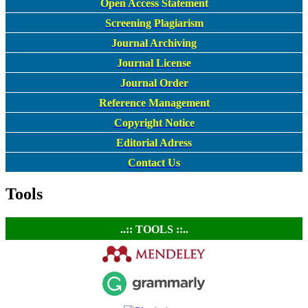
Open Access Statement
Screening Plagiarism
Journal Archiving
Journal License
Journal Order
Reference Management
Copyright Notice
Editorial Adress
Contact Us
Tools
..:: TOOLS ::..