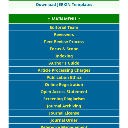
Download JERKIN Templates
..:: MAIN MENU ::..
Editorial Team
Reviewers
Peer Review Process
Focus & Scope
Indexing
Author's Guide
Article Processing Charges
Publication Ethics
Online Registration
Open Access Statement
Screening Plagiarism
Journal Archiving
Journal License
Journal Order
Reference Management