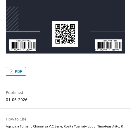
PDF
Published
01-06-2026
How to Cite
Agripina Fomeni, Chamelya V.C Sene, Rozita Yusniaty Lodo, Timoteus Ajito, &