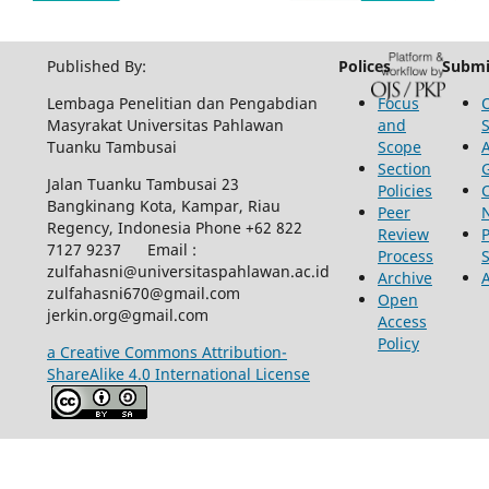
Published By:
Polices
Submi
Lembaga Penelitian dan Pengabdian
Focus
Masyrakat Universitas Pahlawan
and
Tuanku Tambusai
Scope
Section
Jalan Tuanku Tambusai 23
Policies
Bangkinang Kota, Kampar, Riau
Peer
Regency, Indonesia Phone +62 822
Review
P
7127 9237 Email :
Process
zulfahasni@universitaspahlawan.ac.id
Archive
zulfahasni670@gmail.com
Open
jerkin.org@gmail.com
Access
Policy
a Creative Commons Attribution-
ShareAlike 4.0 International License