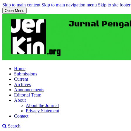
Skip to main content
Skip to main navigation menu
Skip to site footer
Open Menu
Home
Submissions
Current
Archives
Announcements
Editorial Team
About
About the Journal
Privacy Statement
Contact
Search