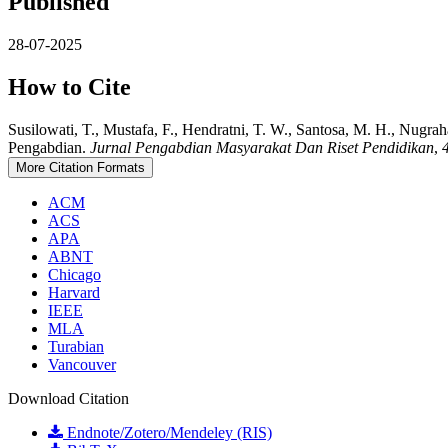
Published
28-07-2025
How to Cite
Susilowati, T., Mustafa, F., Hendratni, T. W., Santosa, M. H., Nugr
Pengabdian.
Jurnal Pengabdian Masyarakat Dan Riset Pendidikan
,
More Citation Formats
ACM
ACS
APA
ABNT
Chicago
Harvard
IEEE
MLA
Turabian
Vancouver
Download Citation
Endnote/Zotero/Mendeley (RIS)