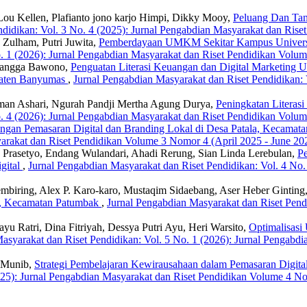
Lou Kellen, Plafianto jono karjo Himpi, Dikky Mooy,
Peluang Dan Tan
ndidikan: Vol. 3 No. 4 (2025): Jurnal Pengabdian Masyarakat dan Ris
 Zulham, Putri Juwita,
Pemberdayaan UMKM Sekitar Kampus Universitas 
o. 1 (2026): Jurnal Pengabdian Masyarakat dan Riset Pendidikan Volu
 Rangga Bawono,
Penguatan Literasi Keuangan dan Digital Marketin
paten Banyumas
,
Jurnal Pengabdian Masyarakat dan Riset Pendidikan: 
rman Ashari, Ngurah Pandji Mertha Agung Durya,
Peningkatan Literas
o. 4 (2026): Jurnal Pengabdian Masyarakat dan Riset Pendidikan Volu
an Pemasaran Digital dan Branding Lokal di Desa Patala, Kecamat
yarakat dan Riset Pendidikan Volume 3 Nomor 4 (April 2025 - June 20
rasetyo, Endang Wulandari, Ahadi Rerung, Sian Linda Lerebulan,
P
gital
,
Jurnal Pengabdian Masyarakat dan Riset Pendidikan: Vol. 4 No.
embiring, Alex P. Karo-karo, Mustaqim Sidaebang, Aser Heber Ginting
u, Kecamatan Patumbak
,
Jurnal Pengabdian Masyarakat dan Riset Pendi
yu Ratri, Dina Fitriyah, Dessya Putri Ayu, Heri Warsito,
Optimalisasi
asyarakat dan Riset Pendidikan: Vol. 5 No. 1 (2026): Jurnal Pengabd
 Munib,
Strategi Pembelajaran Kewirausahaan dalam Pemasaran Digi
025): Jurnal Pengabdian Masyarakat dan Riset Pendidikan Volume 4 No