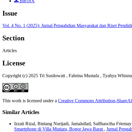
BibTeX
Issue
Vol. 4 No. 1 (2025): Jurnal Pengabdian Masyarakat dan Riset Pendi
Section
Articles
License
Copyright (c) 2025 Tri Susilowati , Fahrina Mustafa , Tyahya Whisn
This work is licensed under a
Creative Commons Attribution-ShareAli
Similar Articles
Izzati Rizal, Bintang Nurijadi, Jamalullail, Salfhaoctha Friem
Smartphone di Villa Mutiara, Bogor Jawa Barat
,
Jurnal Pengab