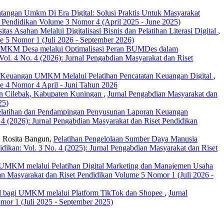
tangan Umkm Di Era Digital: Solusi Praktis Untuk Masyarakat
et Pendidikan Volume 3 Nomor 4 (April 2025 - June 2025)
Asahan Melalui Digitalisasi Bisnis dan Pelatihan Literasi Digital
,
me 5 Nomor 1 (Juli 2026 - September 2026)
g UMKM Desa melalui Optimalisasi Peran BUMDes dalam
Vol. 4 No. 4 (2026): Jurnal Pengabdian Masyarakat dan Riset
i Keuangan UMKM Melalui Pelatihan Pencatatan Keuangan Digital
,
me 4 Nomor 4 April - Juni Tahun 2026
an Cilebak, Kabupaten Kuningan
,
Jurnal Pengabdian Masyarakat dan
25)
elatihan dan Pendampingan Penyusunan Laporan Keuangan
 4 (2026): Jurnal Pengabdian Masyarakat dan Riset Pendidikan
, Rosita Bangun,
Pelatihan Pengelolaan Sumber Daya Manusia
dikan: Vol. 3 No. 4 (2025): Jurnal Pengabdian Masyarakat dan Riset
 UMKM melalui Pelatihan Digital Marketing dan Manajemen Usaha
ian Masyarakat dan Riset Pendidikan Volume 5 Nomor 1 (Juli 2026 -
tal bagi UMKM melalui Platform TikTok dan Shopee
,
Jurnal
mor 1 (Juli 2025 - September 2025)