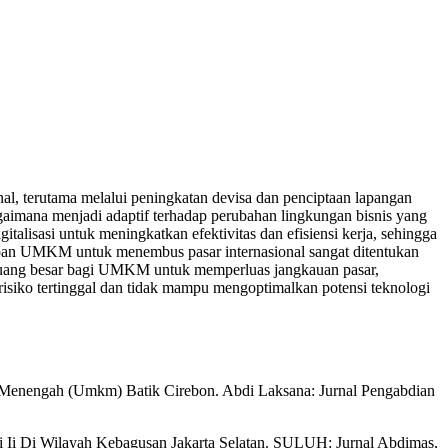
al, terutama melalui peningkatan devisa dan penciptaan lapangan
gaimana menjadi adaptif terhadap perubahan lingkungan bisnis yang
sasi untuk meningkatkan efektivitas dan efisiensi kerja, sehingga
apan UMKM untuk menembus pasar internasional sangat ditentukan
eluang besar bagi UMKM untuk memperluas jangkauan pasar,
risiko tertinggal dan tidak mampu mengoptimalkan potensi teknologi
 Menengah (Umkm) Batik Cirebon. Abdi Laksana: Jurnal Pengabdian
pi Ii Di Wilayah Kebagusan Jakarta Selatan. SULUH: Jurnal Abdimas,