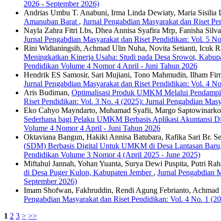
2026 - September 2026)
Andrias Umbu T. Anabuni, Irma Linda Dewiaty, Maria Sisilia 
Amanuban Barat
,
Jurnal Pengabdian Masyarakat dan Riset Pe
Nayla Zahra Fitri Lbs, Dhea Annisa Syafira Mrp, Fanisha Silva
Jurnal Pengabdian Masyarakat dan Riset Pendidikan: Vol. 5 N
Rini Widianingsih, Achmad Ulin Nuha, Novita Setianti, Icuk
Meningkatkan Kinerja Usaha: Studi pada Desa Srowot, Kabu
Pendidikan Volume 4 Nomor 4 April - Juni Tahun 2026
Hendrik ES Samosir, Sari Mujiani, Tono Mahmudin, Ilham Fi
Jurnal Pengabdian Masyarakat dan Riset Pendidikan: Vol. 4 N
Aris Budiman,
Optimalisasi Produk UMKM Melalui Pendamping
Riset Pendidikan: Vol. 3 No. 4 (2025): Jurnal Pengabdian Mas
Eko Cahyo Mayndarto, Muhamad Syafii, Margo Saptowinarko P
Sederhana bagi Pelaku UMKM Berbasis Aplikasi Akuntansi Di
Volume 4 Nomor 4 April - Juni Tahun 2026
Oktaviana Bangun, Hakiki Annisa Batubara, Rafika Sari Br. S
(SDM) Berbasis Digital Untuk UMKM di Desa Lantasan Bar
Pendidikan Volume 3 Nomor 4 (April 2025 - June 2025)
Miftahul Jannah, Yohan Yuanta, Surya Dewi Puspita, Putri Raha
di Desa Puger Kulon, Kabupaten Jember
,
Jurnal Pengabdian M
September 2026)
Imam Shofwan, Fakhruddin, Rendi Agung Febrianto, Achmad
Pengabdian Masyarakat dan Riset Pendidikan: Vol. 4 No. 1 (2
1
2
3
>
>>