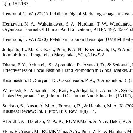
3(2), 157-167.
Hendratni, T. W. (2021). Pelatihan Digital Marketing sebagai up
Hernawan, M. A., Wahdiniawati, S. A., Nurdiani, T. W., Wandanaya, 
Organisasi. Journal Of Human And Education (JAHE), 4(6), 450-453
Hendratni, T. W. (2020). Pelatihan Laporan Keuangan UMKM Berba
Judijanto, L., Marsas, E. G., Putri, P. A. N., Koerniawati, D., & A
Journal: Jurnal Pengabdian Masyarakat, 5(1), 216-222.
Dharta, F. Y., Achmady, S., Apramilda, R., Aswadi, D., & Setiowati, 
Effectiveness of Local Fashion Brand Promotion in Global Market. Ju
Kusumastuti, R., Suryadi, D., Cakranegara, P. A., & Apramilda, R.
Wahyoedi, S., Apramilda, R., Rais, R., Judijanto, L., Amin, S., S
Lintas Perguruan Tinggi. Journal Of Human And Education (JAHE), 4
Sutrisno, S., Ausat, A. M. A., Permana, B., & Harahap, M. A. K. (2
Business Review: Int. J. Prof. Bus. Rev., 8(8), 14.
Al Aidhi, A., Harahap, M. A. K., RUMKMana, A. Y., & Bakri, A. A. (
Fkun, E., Yusuf, M., RUMKMana, A. Y., Putri, Z. F., & Harahap, M. 