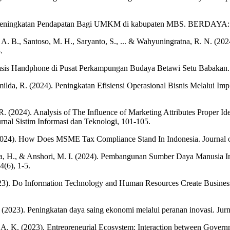
aya peningkatan Pendapatan Bagi UMKM di kabupaten MBS. BERDAYA: J
A. B., Santoso, M. H., Saryanto, S., ... & Wahyuningratna, R. N. (20
.
sis Handphone di Pusat Perkampungan Budaya Betawi Setu Babakan.
pramilda, R. (2024). Peningkatan Efisiensi Operasional Bisnis Melalu
R. (2024). Analysis of The Influence of Marketing Attributes Proper I
rnal Sistim Informasi dan Teknologi, 101-105.
 (2024). How Does MSME Tax Compliance Stand In Indonesia. Journal 
yofya, H., & Anshori, M. I. (2024). Pembangunan Sumber Daya Manusia
(6), 1-5.
023). Do Information Technology and Human Resources Create Business 
2023). Peningkatan daya saing ekonomi melalui peranan inovasi. Jurna
A. K. (2023). Entrepreneurial Ecosystem: Interaction between Govern