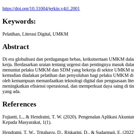
https://doi.org/10.31004/jerkin.v4i1.2001
Keywords:
Pelatihan, Literasi Digital, UMKM
Abstract
Di era globalisasi dan perdagangan bebas, keikutsertaan UMKM dalam 
kerja. Berdasarkan uraian tentang urgensi dan pentingnya masuk dal
menuntut pelaku UMKM dan SDM yang bekerja di sektor UMKM untuk me
kemudian diadakan pelatihan dan penyuluhan bagi pelaku UMKM di b
oleh kemampuan memanfaatkan teknologi digital dan penguasaan lit
meningkatkan efisiensi operasional, dan memperkuat daya saing di ti
yang ada.
References
Fujianti, L., & Hendratni, T. W. (2020). Pengenalan Aplikasi Ak
Kepada Masyarakat, 1(1).
Hendratni, T. W., Trirahayu, D., Riskarini, D., & Sudarmaji, E. (