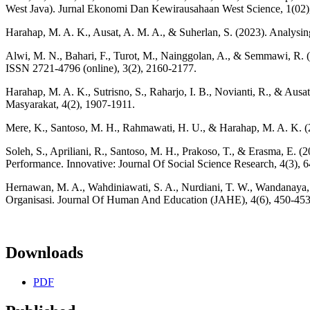
West Java). Jurnal Ekonomi Dan Kewirausahaan West Science, 1(02)
Harahap, M. A. K., Ausat, A. M. A., & Suherlan, S. (2023). Analysin
Alwi, M. N., Bahari, F., Turot, M., Nainggolan, A., & Semmawi, R.
ISSN 2721-4796 (online), 3(2), 2160-2177.
Harahap, M. A. K., Sutrisno, S., Raharjo, I. B., Novianti, R., & 
Masyarakat, 4(2), 1907-1911.
Mere, K., Santoso, M. H., Rahmawati, H. U., & Harahap, M. A. K.
Soleh, S., Apriliani, R., Santoso, M. H., Prakoso, T., & Erasma, E. 
Performance. Innovative: Journal Of Social Science Research, 4(3), 
Hernawan, M. A., Wahdiniawati, S. A., Nurdiani, T. W., Wandanaya, 
Organisasi. Journal Of Human And Education (JAHE), 4(6), 450-453
Downloads
PDF