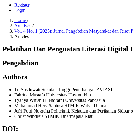
Register
Login
Home
/
Archives
/
Vol. 4 No. 1 (2025): Jurnal Pengabdian Masyarakat dan Riset
Articles
Pelatihan Dan Penguatan Literasi Digita
Pengabdian
Authors
Tri Susilowati
Sekolah Tinggi Penerbangan AVIASI
Fahrina Mustafa
Universitas Hasanuddin
Tyahya Whisnu Hendratni
Universitas Pancasila
Muhammad Hery Santosa
STMIK Widya Utama
Jefri Putri Nugraha
Politeknik Kelautan dan Perikanan Sidoarjo
Christ Windreis
STMIK Dharmapala Riau
DOI: