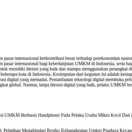
pasar internasional berkontribusi besar terhadap perekonomian nasion
am pasar internasional bagi keberlanjutan UMKM di Indonesia, serta ba
miliki literasi yang baik dan mampu menggunakan perangkat digitali
eberapa kota di Indonesia. Kesimpulan dari kegiatan ini adalah kesi
erasi digital yang memadai. Pemanfaatan teknologi digital membuka p
ngkat global. Namun, tanpa literasi digital yang baik, pelaku UMKM be
untansi UMKM Berbasis Handphone Pada Pelaku Usaha Mikro Kecil Dan
2022). Pelatihan Menghindari Resiko Kebangkrutan Umkm Posdaya Keca